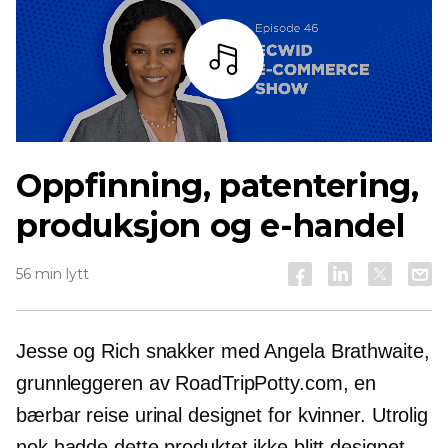
Lytt
Oppfinning, patentering,
produksjon og e-handel
56 min lytt
Jesse og Rich snakker med Angela Brathwaite,
grunnleggeren av RoadTripPotty.com, en
bærbar reise urinal designet for kvinner. Utrolig
nok hadde dette produktet ikke blitt designet,