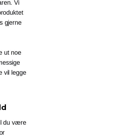
aren. Vi
produktet
 ​​gjerne
e ut noe
smessige
 vil legge
ld
il du være
or