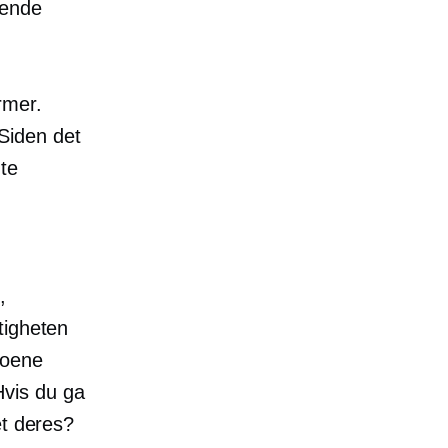
arende
ormer.
Siden det
te
,
tigheten
eoene
Hvis du ga
et deres?