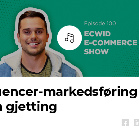
Lytt
luencer-markedsføring
 gjetting