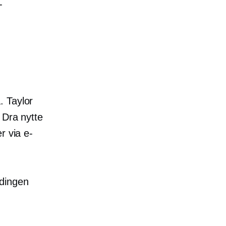
-
. Taylor
 Dra nytte
r via e-
ldingen