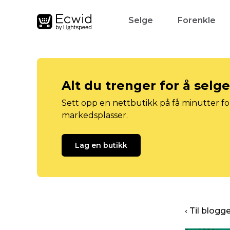
Selge
Forenkle
Alt du trenger for å selg
Sett opp en nettbutikk på få minutter for
markedsplasser.
Lag en butikk
‹ Til blog