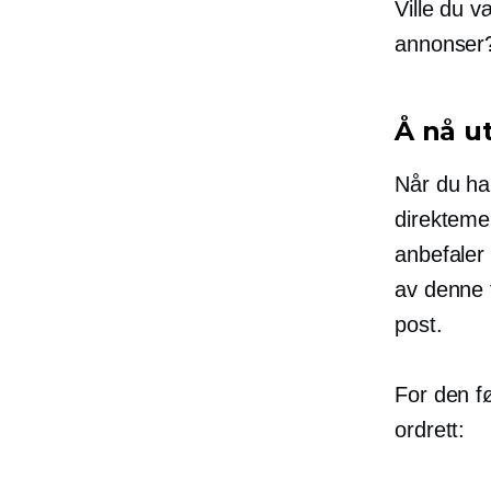
Ville du v
annonser
Å nå ut
Når du ha
direkteme
anbefaler 
av denne f
post.
For den f
ordrett: