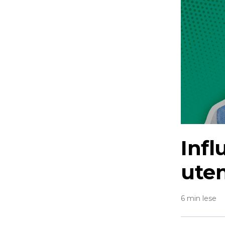
Inf
uten
6 min lese