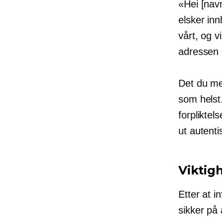
«Hei [navn
elsker inn
vårt, og v
adressen d
Det du me
som helst
forpliktel
ut autenti
Viktig
Etter at i
sikker på 