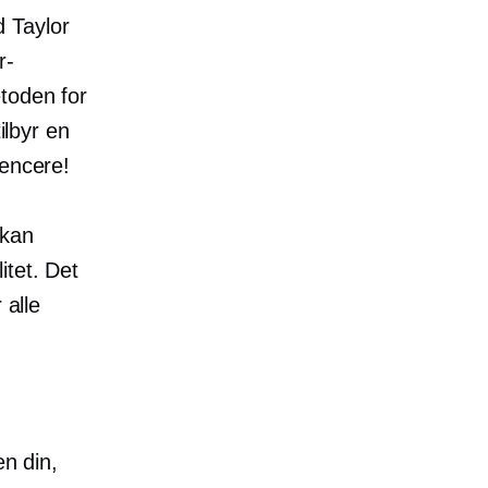
 Taylor
r-
toden for
ilbyr en
uencere!
 kan
itet. Det
 alle
en din,