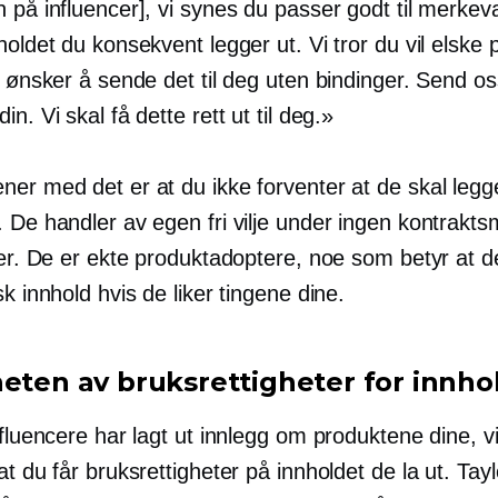
 på influencer], vi synes du passer godt til merkev
holdet du konsekvent legger ut. Vi tror du vil elske 
i ønsker å sende det til deg uten bindinger. Send oss
in. Vi skal få dette rett ut til deg.»
ner med det er at du ikke forventer at de skal legg
. De handler av egen fri vilje under ingen kontrakt
ser. De er ekte produktadoptere, noe som betyr at de
sk innhold hvis de liker tingene dine.
heten av bruksrettigheter for innho
nfluencere har lagt ut innlegg om produktene dine, v
at du får bruksrettigheter på innholdet de la ut. Tayl