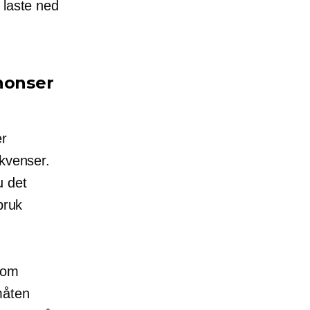
 laste ned
nonser
er
ekvenser.
u det
bruk
som
måten