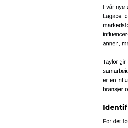
I vår nye
Lagace,
c
markedsfø
influencer
annen, me
Taylor gir
samarbeid
er en infl
bransjer 
Identi
For det fø