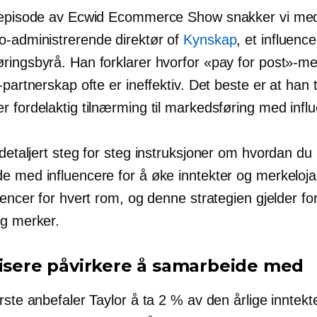
 episode av Ecwid Ecommerce Show snakker vi med
o-administrerende direktør
of
Kynskap
, et influence
ringsbyrå. Han forklarer hvorfor «pay for post»-me
-partnerskap ofte er ineffektiv. Det beste er at han t
r fordelaktig tilnærming til markedsføring med infl
 detaljert
steg for steg
instruksjoner om hvordan du
e med influencere for å øke inntekter og merkelojal
uencer for hvert rom, og denne strategien gjelder for
og merker.
fisere påvirkere å samarbeide med
rste anbefaler Taylor å ta 2 % av den årlige inntekt