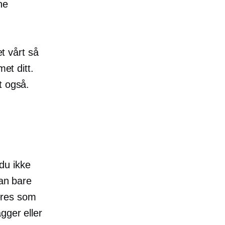
ne
et vårt så
et ditt.
t også.
 du ikke
kan bare
deres som
gger eller