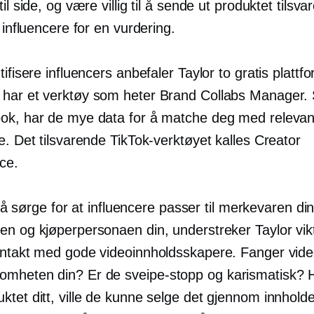
til side, og være villig til å sende ut produktet tilsv
l influencere for en vurdering.
tifisere influencers anbefaler Taylor to gratis plattf
har et verktøy som heter Brand Collabs Manager. 
ok, har de mye data for å matche deg med relevan
e. Det tilsvarende TikTok-verktøyet kalles Creator
ce.
til å sørge for at influencere passer til merkevaren din
en og kjøperpersonaen din, understreker Taylor vik
ontakt med gode videoinnholdsskapere. Fanger vid
omheten din? Er de
sveipe-stopp
og karismatisk? 
ktet ditt, ville de kunne selge det gjennom innhold