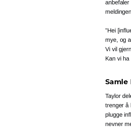
anbefaler
meldingen
"Hei [infl
mye, og at
Vi vil gj
Kan vi ha 
Samle
Taylor del
trenger å 
plugge inf
nevner me