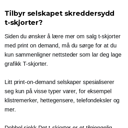
Tilbyr selskapet skreddersydd
t-skjorter?
Siden du ønsker å lære mer om salg
t-skjorter
med print on demand, må du sørge for at du
kun sammenligner nettsteder som lar deg lage
grafikk
T-skjorter.
Litt
print-on-demand
selskaper spesialiserer
seg kun på visse typer varer, for eksempel
klistremerker, hettegensere, telefondeksler og
mer.
Dobbel sjekk
Det
t-skjorter
er et tilgjengelig