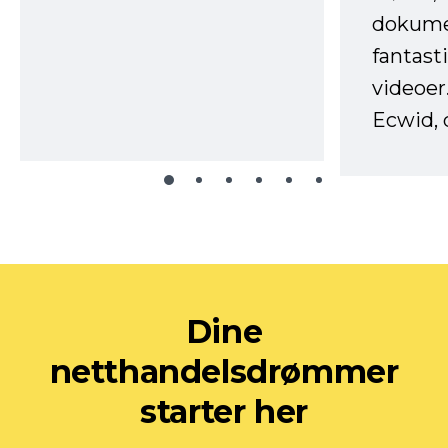
dokume
fantast
videoer
Ecwid, 
Dine
netthandelsdrømmer
starter her