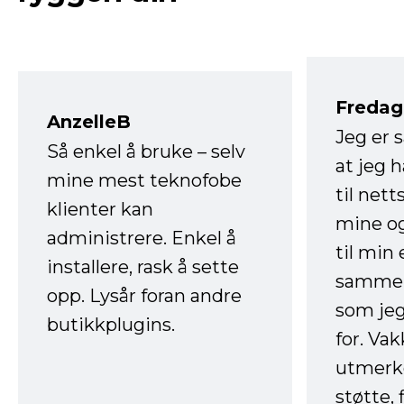
Fredag 
AnzelleB
Jeg er 
Så enkel å bruke – selv
at jeg 
mine mest teknofobe
til net
klienter kan
mine og
administrere. Enkel å
til min
installere, rask å sette
sammen
opp. Lysår foran andre
som jeg
butikkplugins.
for. Va
utmerke
støtte, 