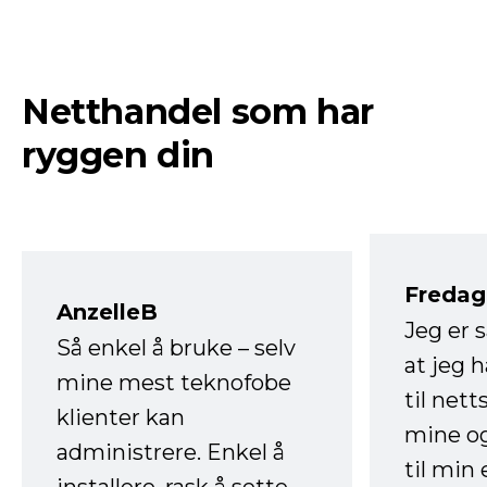
Netthandel som har
ryggen din
Fredag 
AnzelleB
Jeg er 
Så enkel å bruke – selv
at jeg 
mine mest teknofobe
til net
klienter kan
mine og
administrere. Enkel å
til min
installere, rask å sette