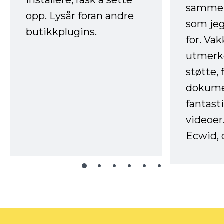
sammen
opp. Lysår foran andre
som jeg
butikkplugins.
for. Va
utmerke
støtte, 
dokume
fantast
videoer
Ecwid, 