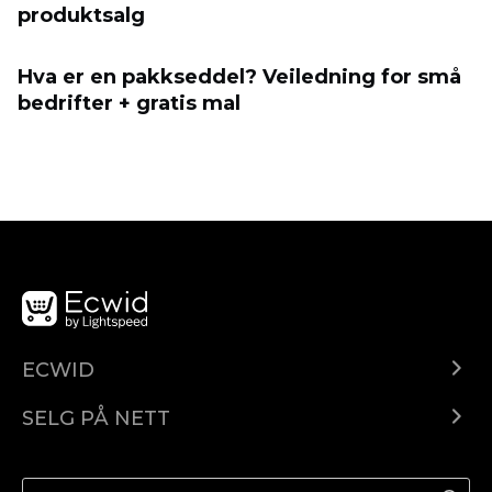
produktsalg
Hva er en pakkseddel? Veiledning for små
bedrifter + gratis mal
ECWID
Ecwid.com
SELG PÅ NETT
Pris
Selg hvor som helst
Hjelpesenter
Selg på Facebook