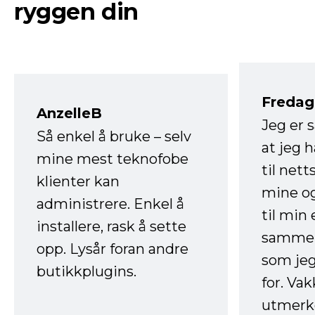
ryggen din
Fredag 
AnzelleB
Jeg er 
Så enkel å bruke – selv
at jeg 
mine mest teknofobe
til net
klienter kan
mine og
administrere. Enkel å
til min
installere, rask å sette
sammen
opp. Lysår foran andre
som jeg
butikkplugins.
for. Va
utmerke