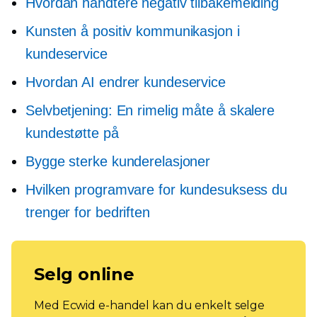
Hvordan håndtere negativ tilbakemelding
Kunsten å positiv kommunikasjon i
kundeservice
Hvordan AI endrer kundeservice
Selvbetjening:
En rimelig måte å skalere
kundestøtte på
Bygge sterke kunderelasjoner
Hvilken programvare for kundesuksess du
trenger for bedriften
Selg online
Med Ecwid e-handel kan du enkelt selge