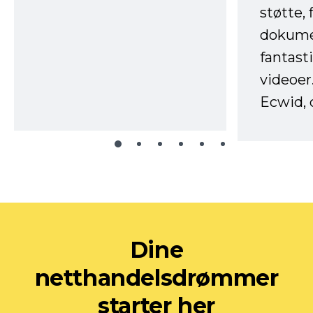
støtte, 
dokume
fantast
videoer
Ecwid, 
Dine
netthandelsdrømmer
starter her