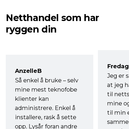
Netthandel som har
ryggen din
Fredag 
AnzelleB
Jeg er 
Så enkel å bruke – selv
at jeg 
mine mest teknofobe
til net
klienter kan
mine og
administrere. Enkel å
til min
installere, rask å sette
sammen
opp. Lysår foran andre