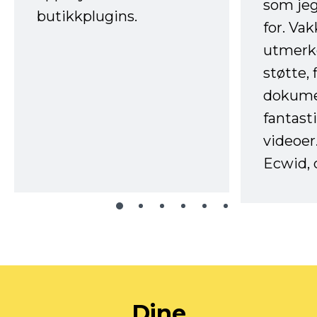
som jeg
butikkplugins.
for. Va
utmerke
støtte, 
dokume
fantast
videoer
Ecwid, 
Dine