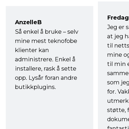
Fredag 
AnzelleB
Jeg er 
Så enkel å bruke – selv
at jeg 
mine mest teknofobe
til net
klienter kan
mine og
administrere. Enkel å
til min
installere, rask å sette
sammen
opp. Lysår foran andre
som jeg
butikkplugins.
for. Va
utmerke
støtte, 
dokume
fantast