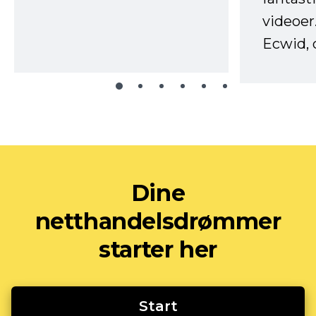
videoer
Ecwid, 
Dine
netthandelsdrømmer
starter her
Start