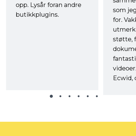
sammen
opp. Lysår foran andre
som jeg
butikkplugins.
for. Va
utmerke
støtte, 
dokume
fantast
videoer
Ecwid, 