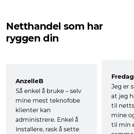
Netthandel som har
ryggen din
Fredag 
AnzelleB
Jeg er 
Så enkel å bruke – selv
at jeg 
mine mest teknofobe
til net
klienter kan
mine og
administrere. Enkel å
til min
installere, rask å sette