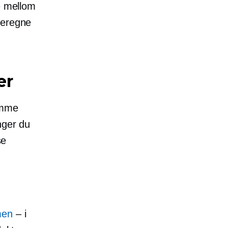
e mellom
beregne
er
emme
nger du
se
men
– i