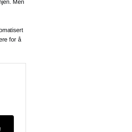
anjen. Men
tomatisert
ere for å
!