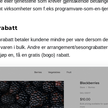
e eller tjenestene som krever gjentakende betalinge
ant virksomheter som f.eks
programvare-som-en-tje
abatt
mrabatt betaler kundene mindre per vare dersom de e
e varen i bulk. Andre er arrangement/sesongrabatter,
kjøp en, få en gratis (bogo) rabatt.