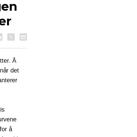
gen
er
tter. Å
 når det
anterer
is
kurvene
for å