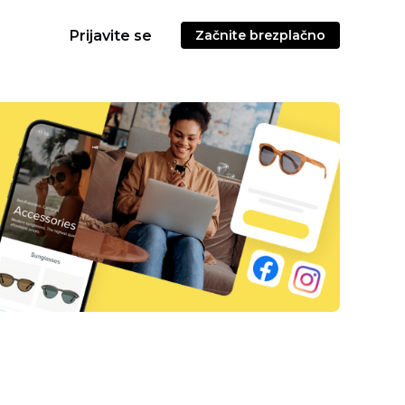
Prijavite se
Začnite brezplačno