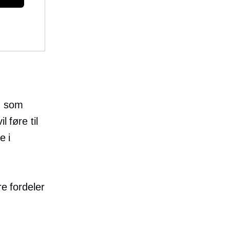
m som
 føre til
e i
re fordeler