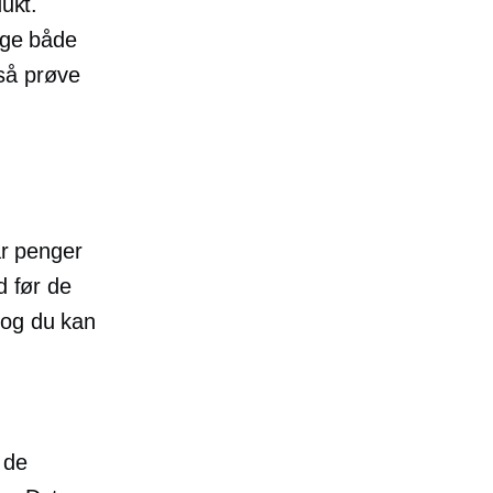
dukt.
lge både
så prøve
ar penger
d før de
 og du kan
 de