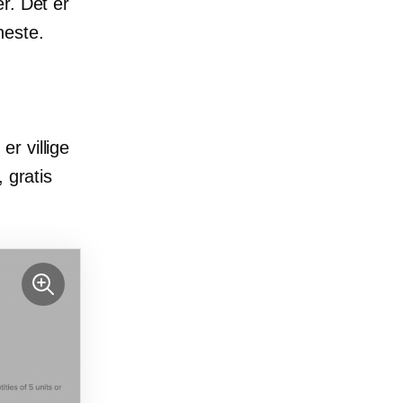
r. Det er
neste.
r villige
 gratis