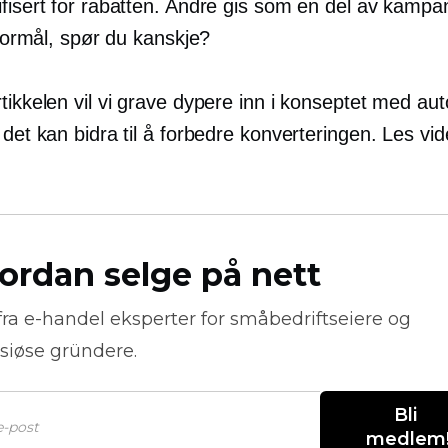
ifisert for rabatten. Andre gis som en del av kamp
t formål, spør du kanskje?
tikkelen vil vi grave dypere inn i konseptet med au
 det kan bidra til å forbedre konverteringen. Les vid
ordan selge på nett
fra
e-handel
eksperter for småbedriftseiere og
siøse gründere.
Bli 
medlem