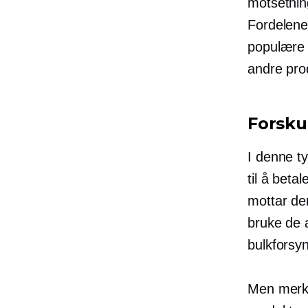
motsetning
Fordelene 
populære
andre pro
Forsku
I denne ty
til å beta
mottar de
bruke de a
bulkforsyn
Men merk 