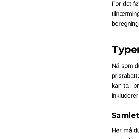
For det fø
tilnærmin
beregninge
Typer
Nå som du
prisrabat
kan ta i b
inkluderer
Samlet
Her må d