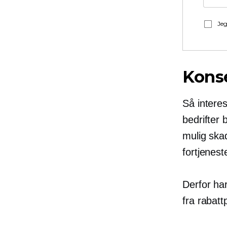
Jeg
Konse
Så intere
bedrifter 
mulig skad
fortjenest
Derfor har
fra rabatt