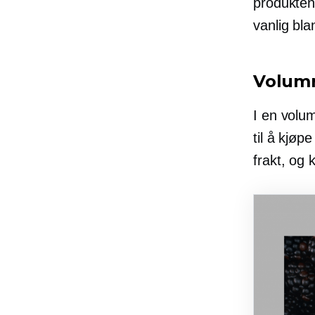
produkten
vanlig bl
Volumr
I en volu
til å kjøp
frakt, og 