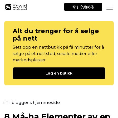
今すぐ始める
Alt du trenger for å selge
på nett
Sett opp en nettbutikk på få minutter for å
selge på et nettsted, sosiale medier eller
markedsplasser.
Lag en butikk
‹ Til bloggens hjemmeside
8
Må-ha
Elementer av en