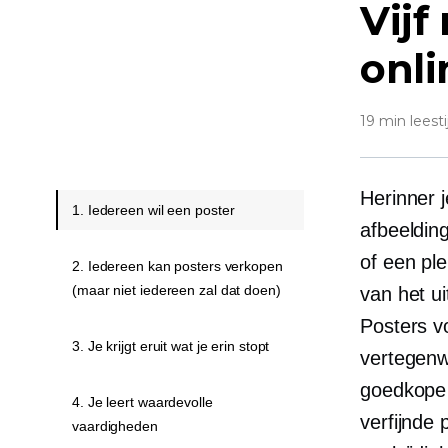
Vijf
onli
19 min leesti
Herinner j
1. Iedereen wil een poster
afbeelding
of een pl
2. Iedereen kan posters verkopen
(maar niet iedereen zal dat doen)
van het ui
Posters v
3. Je krijgt eruit wat je erin stopt
vertegenw
goedkope 
4. Je leert waardevolle
verfijnde 
vaardigheden