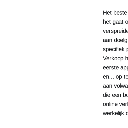
Het beste v
het gaat 
verspreid
aan doelg
specifiek
Verkoop h
eerste app
en...
op t
aan volwa
die een b
online ver
werkelijk 