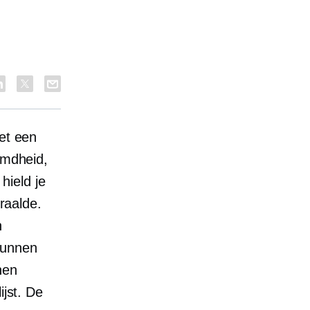
het een
emdheid,
hield je
traalde.
n
kunnen
nen
ijst. De