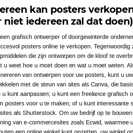
dereen kan posters verkope
 niet iedereen zal dat doen)
geen grafisch ontwerper of doorgewinterde onderne
uccesvol posters online te verkopen. Tegenwoordig z
ulpmiddelen die zijn ontworpen om de kloof te over
t u weet hoe u moet doen en wat u moet weten. Al
nereren van ontwerpen voor uw posters, kunt u uw 
ikkelen met de steun van sites als Canva, die basi
e u kunt aanpassen; u kunt een freelance grafisch 
m posters voor u te maken; of u kunt interessante s
ites als Shutterstock. Om uw bedrijf op te bouwen, 
ning van e-commercesites zoals Ecwid, waarmee u
nuten een online winkel kunt opzetten, uw winkel o