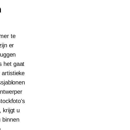
n
mer te
ijn er
bruggen
s het gaat
artistieke
ssjablonen
ontwerper
tockfoto's
krijgt u
 binnen
p