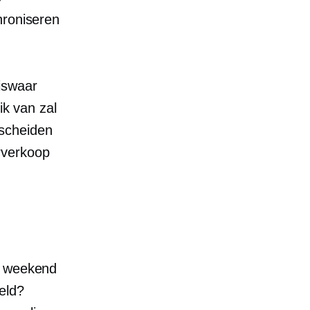
hroniseren
iswaar
ik van zal
rscheiden
rverkoop
t weekend
eld?