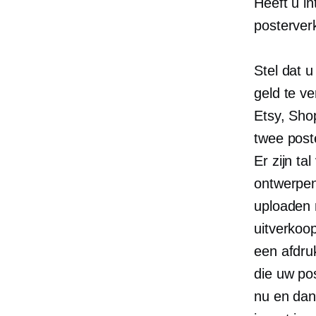
Heeft u i
posterver
Stel dat 
geld te v
Etsy, Shop
twee post
Er zijn ta
ontwerpen
uploaden 
uitverkoop
een
afdru
die uw po
nu en dan