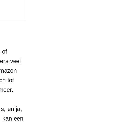
 of
ers veel
 Amazon
ch tot
 meer.
, en ja,
, kan een