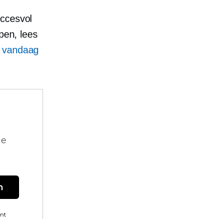
uccesvol
pen, lees
n vandaag
ne
n
ent