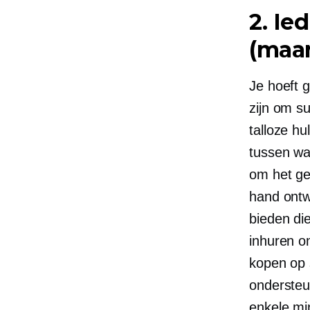
2. Ie
(maar
Je hoeft 
zijn om s
talloze h
tussen wa
om het ge
hand ontw
bieden di
inhuren o
kopen op s
ondersteu
enkele mi