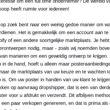
nteresse om een
full time
ondernemer? De wereld va
koop heeft ruimte voor iedereen!
u op zoek bent naar een
weinig gedoe
manier om wa
erdienen. Het is gemakkelijk om een ​​account aan t
ify of een andere soortgelijke marktplaats. Je hebt
erontwerpen nodig,
maar - zoals
wij noemden
bove
l van manieren om een ​​geweldig ontwerp te krijgen.
 in de hand, hoeft u alleen maar posteraanbieding
naar de marktplaats van uw keuze en te wachten to
 is. Om uw poster in handen van uw klant te krijge
kken op aanvraag
dropshipper, dat is een
van derd
ster voor u afdrukt en verzendt. Dit
afblijven
method
 een paar verkopen genereren, en dat is prima als d