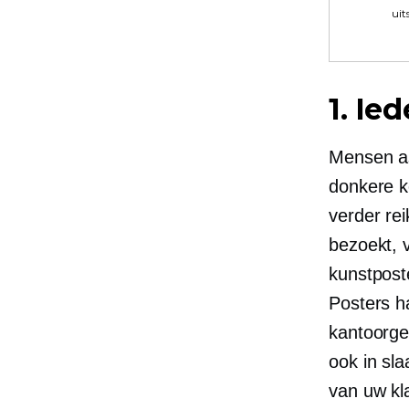
uit
1. Ie
Mensen as
donkere k
verder rei
bezoekt, v
kunstposte
Posters ha
kantoorge
ook in sl
van uw kl