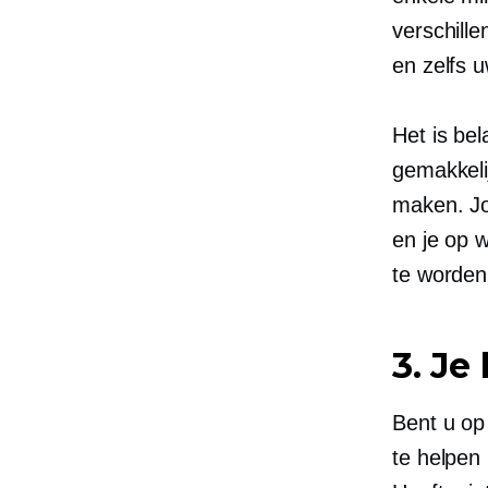
verschill
en zelfs u
Het is be
gemakkelij
maken. Jo
en je op 
te worden
3. Je 
Bent u op
te helpen