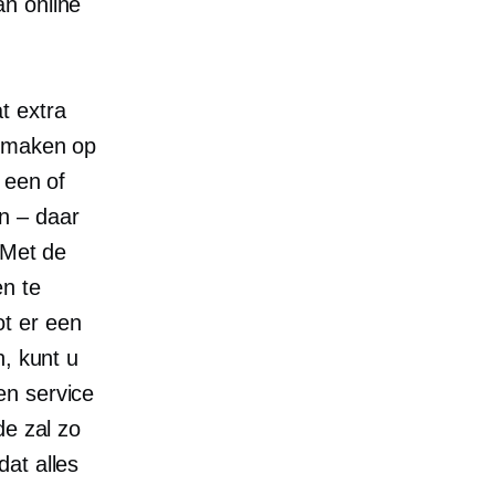
n online
t extra
e maken op
 een of
n – daar
 Met de
en te
t er een
n, kunt u
en
service
e zal zo
at alles