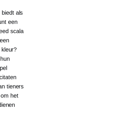
 biedt als
unt een
eed scala
 een
 kleur?
 hun
pel
citaten
an tieners
 om het
dienen