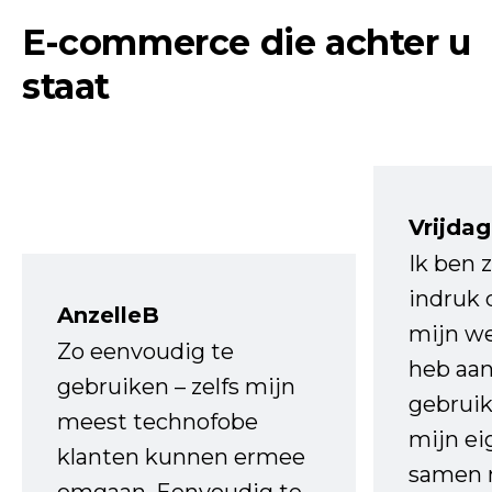
E-commerce die achter u
staat
Vrijdag
Ik ben 
indruk 
AnzelleB
mijn we
Zo eenvoudig te
heb aa
gebruiken – zelfs mijn
gebruik
meest technofobe
mijn ei
klanten kunnen ermee
samen 
omgaan. Eenvoudig te