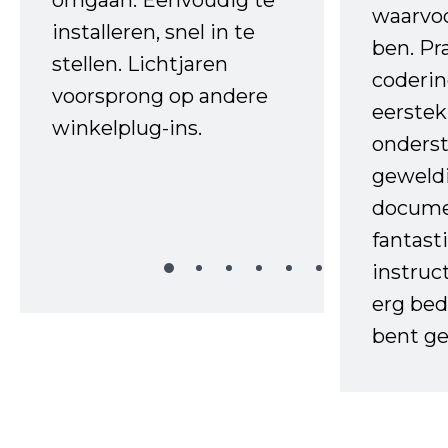
waarvo
installeren, snel in te
ben. Pr
stellen. Lichtjaren
coderin
voorsprong op andere
eerstek
winkelplug-ins.
onderst
geweld
docume
fantast
instruc
erg bed
bent ge