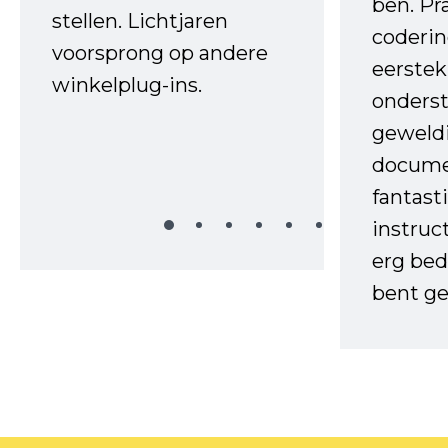
ben. Pr
stellen. Lichtjaren
coderin
voorsprong op andere
eerstek
winkelplug-ins.
onderst
geweld
docume
fantast
instruc
erg bed
bent ge