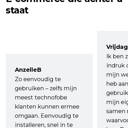
staat
Vrijdag
Ik ben 
indruk 
AnzelleB
mijn we
Zo eenvoudig te
heb aa
gebruiken – zelfs mijn
gebruik
meest technofobe
mijn ei
klanten kunnen ermee
samen 
omgaan. Eenvoudig te
waarvo
installeren, snel in te