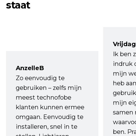
staat
Vrijdag
Ik ben 
indruk 
AnzelleB
mijn we
Zo eenvoudig te
heb aa
gebruiken – zelfs mijn
gebruik
meest technofobe
mijn ei
klanten kunnen ermee
samen 
omgaan. Eenvoudig te
waarvo
installeren, snel in te
ben. Pr