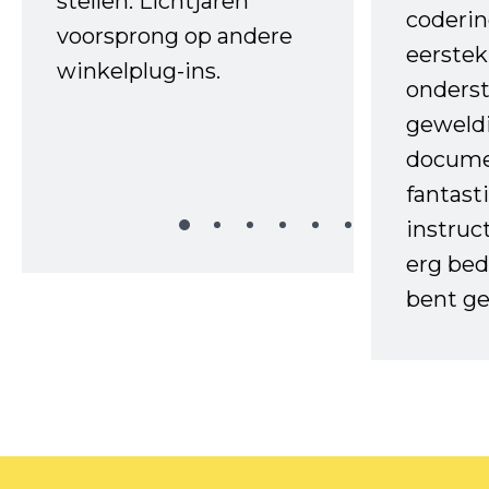
stellen. Lichtjaren
coderin
voorsprong op andere
eerstek
winkelplug-ins.
onderst
geweld
docume
fantast
instruc
erg bed
bent ge