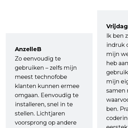
Vrijdag
Ik ben 
indruk 
AnzelleB
mijn we
Zo eenvoudig te
heb aa
gebruiken – zelfs mijn
gebruik
meest technofobe
mijn ei
klanten kunnen ermee
samen 
omgaan. Eenvoudig te
waarvo
installeren, snel in te
ben. Pr
stellen. Lichtjaren
coderin
voorsprong op andere
eerstek