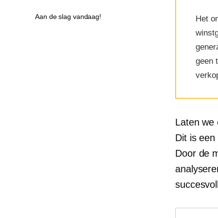
Aan de slag vandaag!
Het on
winst
genera
geen t
verkop
Laten we 
Dit is een
Door de m
analysere
succesvoll