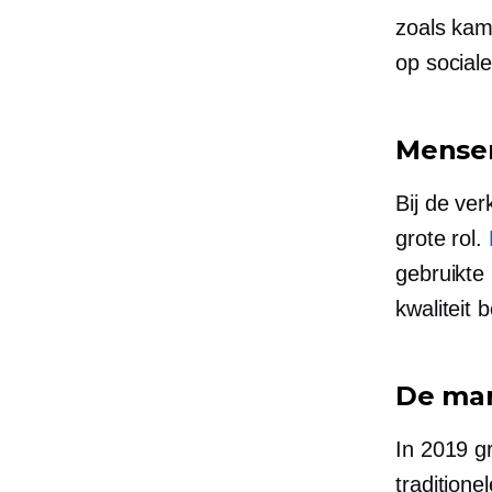
zoals kam
op social
Mensen
Bij de ver
grote rol.
gebruikte
kwaliteit 
De mar
In 2019 g
traditione