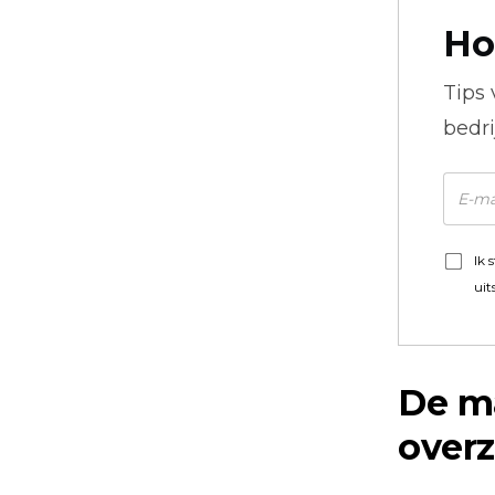
Ho
Tips
bedr
Ik 
uit
De ma
overz