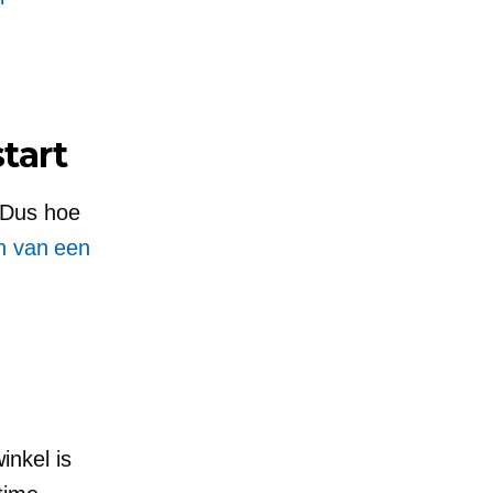
tart
. Dus hoe
n van een
nkel is