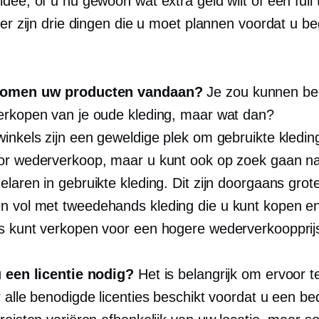
idee, of u nu gewoon wat extra geld wilt of een
full
ier zijn drie dingen die u moet plannen voordat u be
komen uw producten vandaan?
Je zou kunnen be
erkopen van je oude kleding, maar wat dan?
winkels zijn een geweldige plek om gebruikte kledin
or wederverkoop, maar u kunt ook op zoek gaan n
laren in gebruikte kleding. Dit zijn doorgaans grot
en vol met
tweedehands
kleding die u kunt kopen e
s kunt verkopen voor een hogere wederverkoopprij
u een licentie nodig?
Het is belangrijk om ervoor 
 alle benodigde licenties beschikt voordat u een bedr