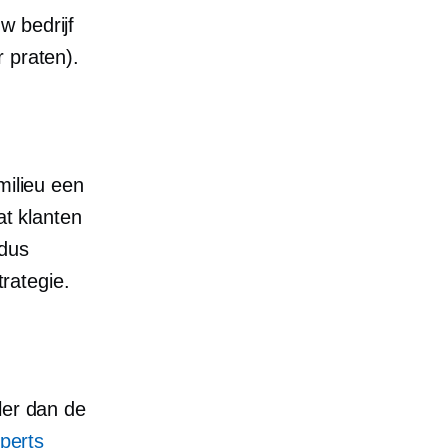
w bedrijf
 praten).
milieu een
at klanten
 dus
trategie.
ler dan de
perts