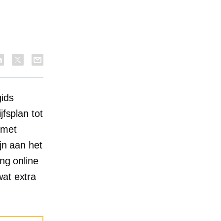
gids
jfsplan tot
 met
jn aan het
ing online
wat extra