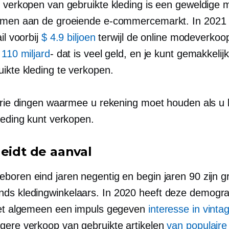
e verkopen van gebruikte kleding is een geweldige
emen aan de groeiende e-commercemarkt. In 2021
ail voorbij
$ 4.9 biljoen
terwijl de online modeverkoop
 110 miljard
- dat is
veel geld, en je kunt gemakkelij
uikte kleding te verkopen.
 drie dingen waarmee u rekening moet houden als u 
leding kunt verkopen.
leidt de aanval
boren eind jaren negentig en begin jaren 90 zijn g
nds
kledingwinkelaars. In 2020 heeft deze demogra
het algemeen een impuls gegeven
interesse in vint
gere verkoop van gebruikte artikelen
van populair