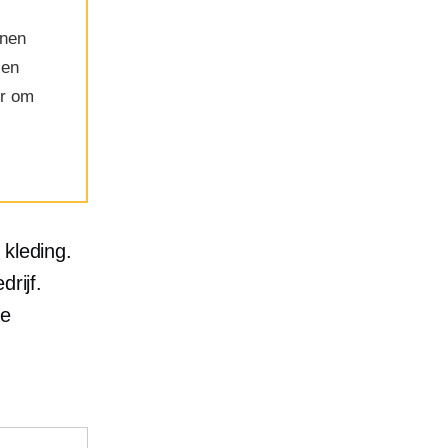
enen
 en
er om
 kleding.
rijf.
te