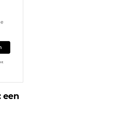
ne
n
ent
: een