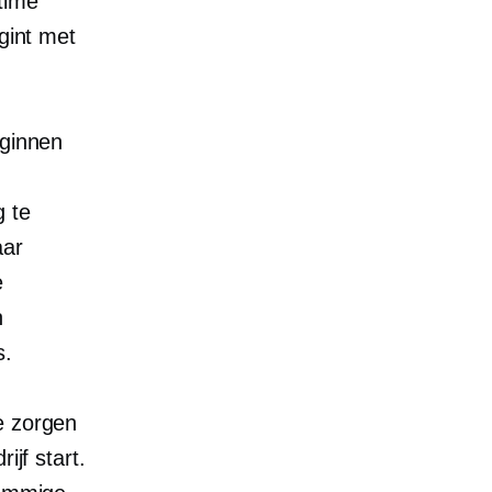
 time
gint met
ginnen
g te
aar
e
n
s.
te zorgen
ijf start.