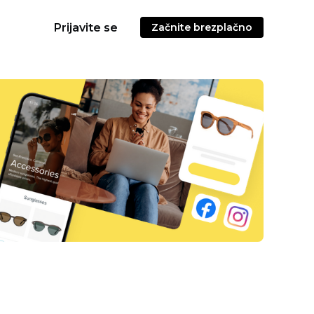
Prijavite se
Začnite brezplačno