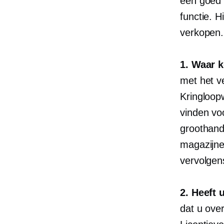
een goed 
functie. H
verkopen.
1. Waar 
met het v
Kringloop
vinden vo
groothande
magazijn
vervolgen
2. Heeft 
dat u over