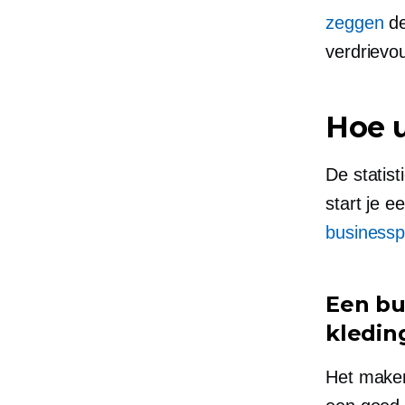
zeggen
de
verdrievo
Hoe u
De statist
start je e
businessp
Een bu
kledin
Het maken