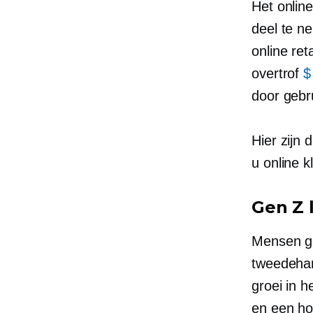
Het onlin
deel te n
online ret
overtrof
$
door gebr
Hier zijn
u online k
Gen Z 
Mensen ge
tweedeha
groei in 
en een ho