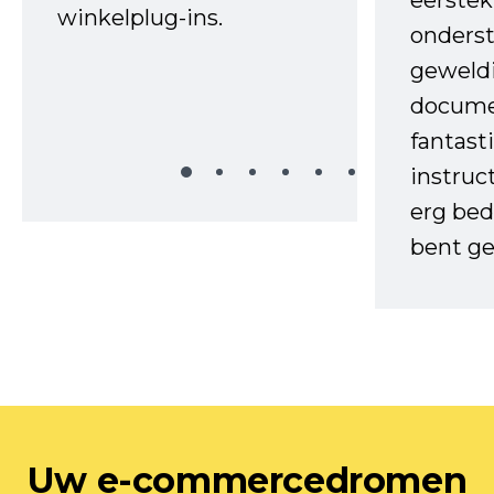
eerstek
winkelplug-ins.
onderst
geweld
docume
fantast
instruc
erg bed
bent ge
Uw e-commercedromen