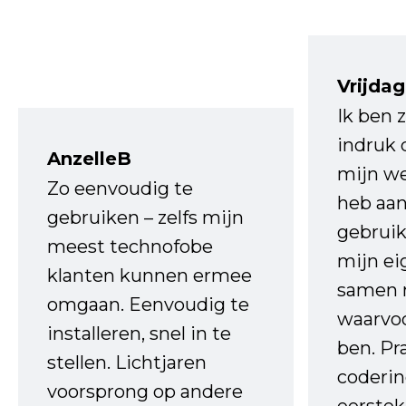
Vrijdag
Ik ben 
indruk 
AnzelleB
mijn we
Zo eenvoudig te
heb aa
gebruiken – zelfs mijn
gebruik
meest technofobe
mijn ei
klanten kunnen ermee
samen 
omgaan. Eenvoudig te
waarvo
installeren, snel in te
ben. Pr
stellen. Lichtjaren
coderin
voorsprong op andere