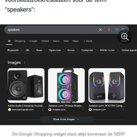
"speakers":
De Google Shopping-widget staat altijd bovenaan de SERP