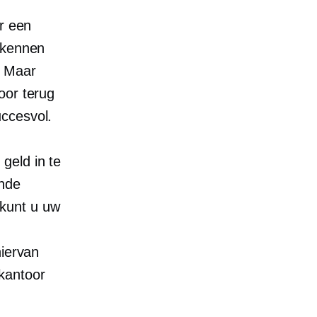
or een
 kennen
. Maar
oor terug
uccesvol.
geld in te
ende
kunt u uw
hiervan
kantoor