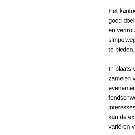
Het kantoo
goed doel
en vertro
simpelweg
te bieden
In plaats
zamelen v
evenement
fondsenwe
interesse
kan de ex
variëren 