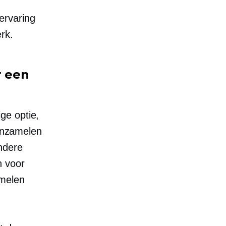
ervaring
rk.
r een
ge optie,
 inzamelen
ndere
n voor
amelen