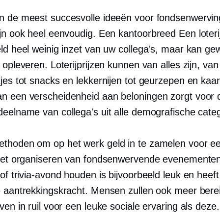
n de meest succesvolle ideeën voor fondsenwervin
ijn ook heel eenvoudig. Een
kantoorbreed
Een loteri
eld heel weinig inzet van uw collega's, maar kan ge
 opleveren. Loterijprijzen kunnen van alles zijn, van
tjes tot snacks en lekkernijen tot geurzepen en kaa
n een verscheidenheid aan beloningen zorgt voor 
deelname van collega's uit alle demografische cate
thoden om op het werk geld in te zamelen voor e
 het organiseren van fondsenwervende evenemente
of trivia-avond houden is bijvoorbeeld leuk en heef
e aantrekkingskracht. Mensen zullen ook meer berei
ven in ruil voor een leuke sociale ervaring als deze.