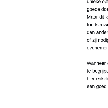
unieke op
goede doe
Maar dit 
fondsenwe
dan andere
of zij no
evenemen
Wanneer di
te begrij
hier enkel
een goed 