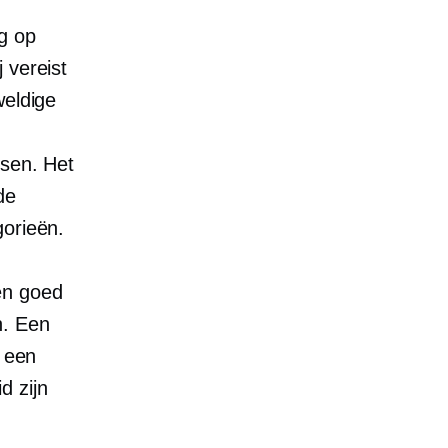
g op
j vereist
weldige
rsen. Het
de
gorieën.
en goed
n. Een
t een
d zijn