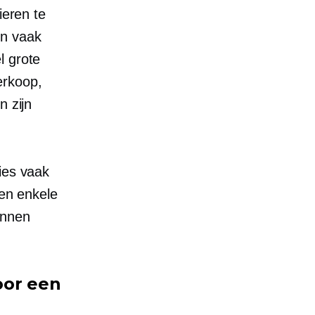
ieren te
n vaak
l grote
erkoop,
n zijn
ies vaak
gen enkele
unnen
oor een