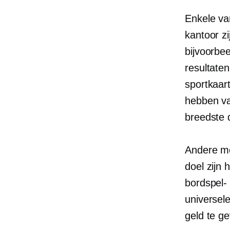
Enkele va
kantoor z
bijvoorbe
resultaten
sportkaar
hebben va
breedste 
Andere me
doel zijn
bordspel- 
universel
geld te ge