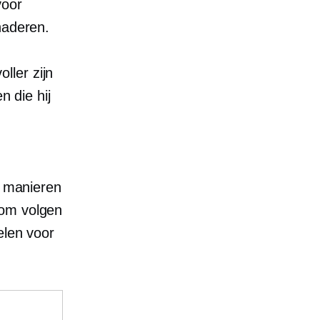
voor
naderen.
ller zijn
n die hij
e manieren
rom volgen
elen voor