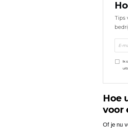
Ho
Tips
bedr
Ik 
uit
Hoe u
voor 
Of je nu 