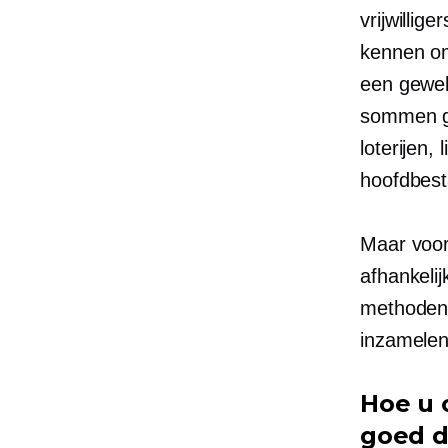
vrijwillig
kennen om
een gewel
sommen ge
loterijen,
hoofdbest
Maar voor
afhankelij
methoden 
inzamelen
Hoe u 
goed d