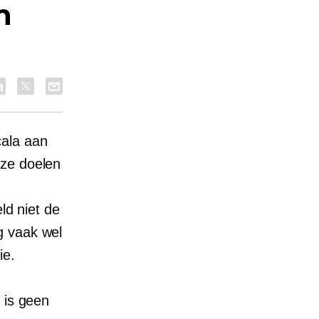
n
cala aan
eze doelen
ld niet de
g vaak wel
ie.
r is geen