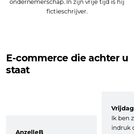
ondernemerschap. In zijn vrije tijd is hij
fictieschrijver.
E-commerce die achter u
staat
Vrijdag
Ik ben 
indruk 
AnzelleB