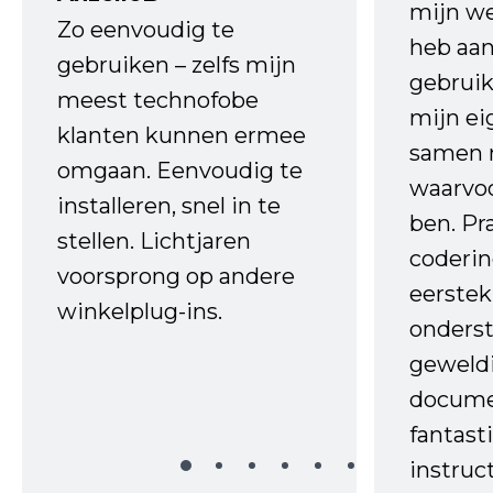
mijn we
Zo eenvoudig te
heb aa
gebruiken – zelfs mijn
gebruik
meest technofobe
mijn ei
klanten kunnen ermee
samen 
omgaan. Eenvoudig te
waarvo
installeren, snel in te
ben. Pr
stellen. Lichtjaren
coderin
voorsprong op andere
eerstek
winkelplug-ins.
onderst
geweld
docume
fantast
instruc