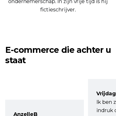
ondernemerschap. In zijn vrije tijd is hij
fictieschrijver.
E-commerce die achter u
staat
Vrijdag
Ik ben 
indruk 
AnzelleB