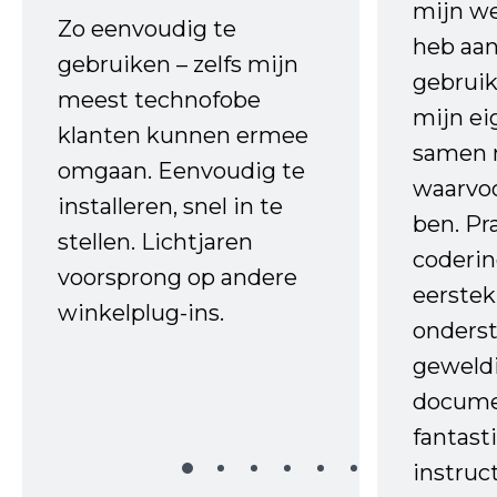
mijn we
Zo eenvoudig te
heb aa
gebruiken – zelfs mijn
gebruik
meest technofobe
mijn ei
klanten kunnen ermee
samen 
omgaan. Eenvoudig te
waarvo
installeren, snel in te
ben. Pr
stellen. Lichtjaren
coderin
voorsprong op andere
eerstek
winkelplug-ins.
onderst
geweld
docume
fantast
instruc