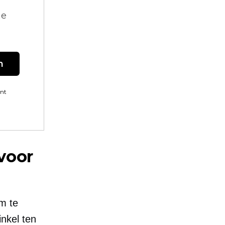
ne
n
ent
voor
om te
nkel ten