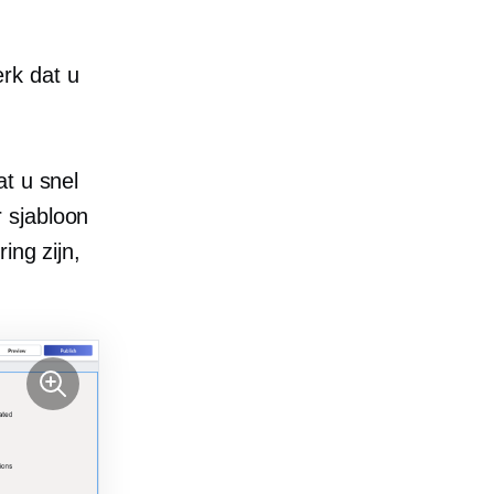
rk dat u
t u snel
 sjabloon
ing zijn,