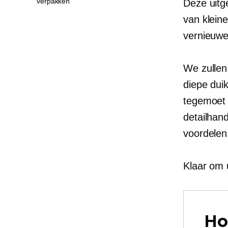
verpakken
Deze uitg
van kleine
vernieuwe
We zullen
diepe dui
tegemoet 
detailhan
voordelen
Klaar om 
Ho