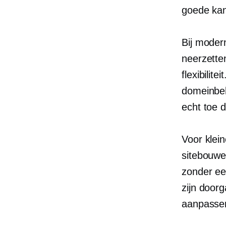
goede ka
Bij moder
neerzette
flexibilite
domeinbeh
echt toe 
Voor klein
sitebouwe
zonder ee
zijn doorg
aanpassen