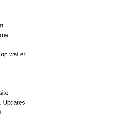
en
orme
 op wat er
site
p. Updates
t