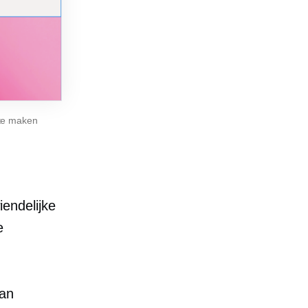
ite maken
iendelijke
e
van