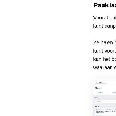
Paskla
Vooraf on
kunt aanp
Ze halen 
kunt voo
kan het bo
waaraan ee