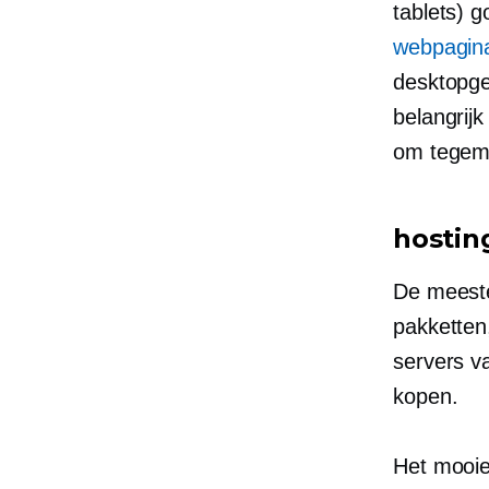
tablets) 
webpagin
desktopgeb
belangrij
om tegemo
hostin
De meeste
pakketten
servers v
kopen.
Het mooie