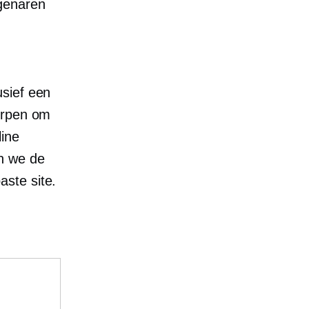
genaren
usief een
orpen om
ine
n we de
ste site.