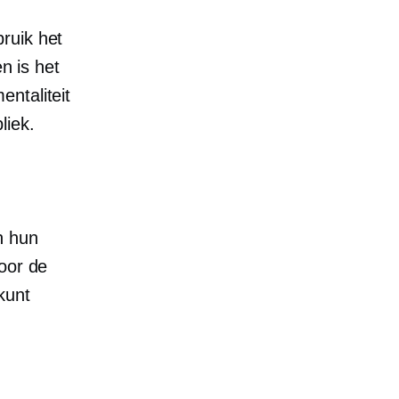
bruik het
n is het
entaliteit
liek.
n hun
oor de
kunt