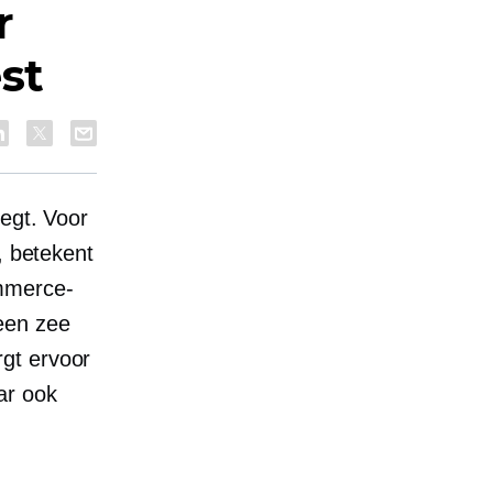
r
st
legt. Voor
, betekent
ommerce-
een zee
gt ervoor
ar ook