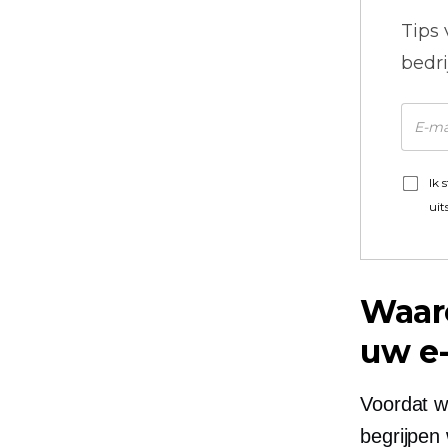
Tips
bedr
Ik 
uit
Waar
uw e
Voordat we
begrijpen