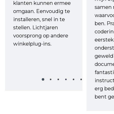
klanten kunnen ermee
samen 
omgaan. Eenvoudig te
waarvo
installeren, snel in te
ben. Pr
stellen. Lichtjaren
coderin
voorsprong op andere
eerstek
winkelplug-ins.
onderst
geweld
docume
fantast
instruc
erg bed
bent ge