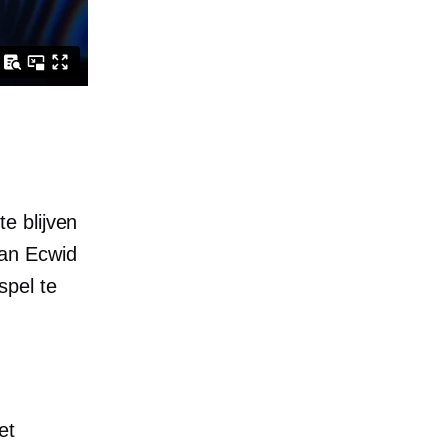
e blijven
 van Ecwid
spel te
et