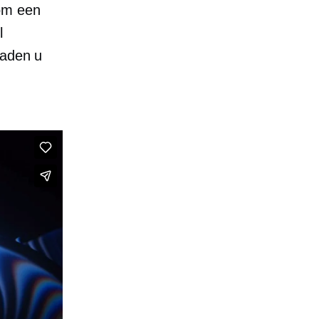
m een ​​
l
raden u