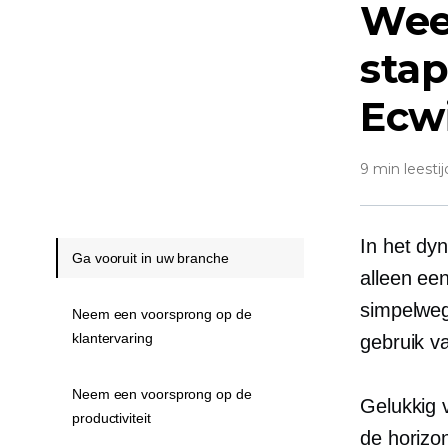
Wee
sta
Ecwi
9 min leestij
In het dy
Ga vooruit in uw branche
alleen ee
simpelweg
Neem een ​​voorsprong op de
klantervaring
gebruik 
Neem een ​​voorsprong op de
Gelukkig 
productiviteit
de horizon