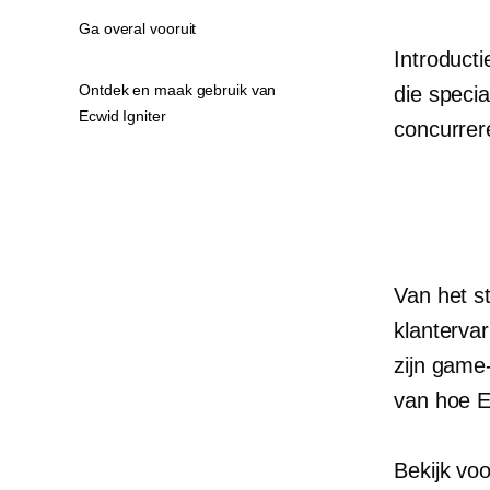
Ga overal vooruit
Introducti
Ontdek en maak gebruik van
die speci
Ecwid Igniter
concurre
Van het st
klantervar
zijn
game-
van hoe Ec
Bekijk vo