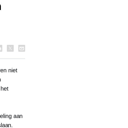
n
en niet
n
 het
eling aan
slaan.