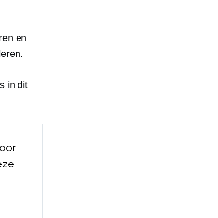
eren en
leren.
 in dit
voor
eze