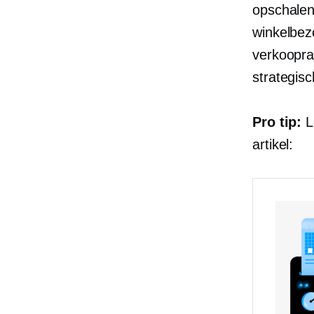
opschalen
winkelbez
verkoopra
strategis
Pro tip:
Le
artikel: