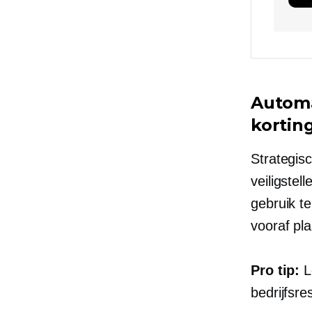
Automa
kortin
Strategis
veiligste
gebruik t
vooraf pl
Pro tip:
L
bedrijfsre