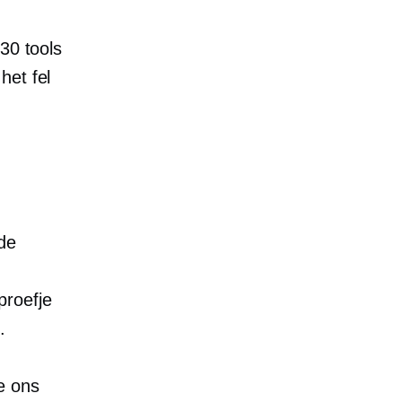
30 tools
het fel
 de
proefje
.
e ons