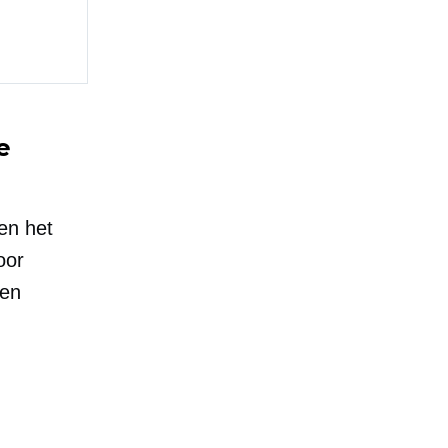
e
en het
oor
oen