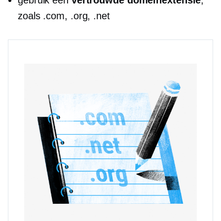
gebruik een
vertrouwde domeinextensie
,
zoals .com, .org, .net