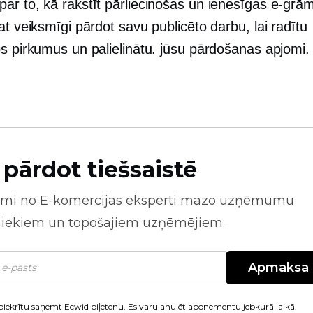
ar to, kā rakstīt pārliecinošas un ienesīgas e-grā
at veiksmīgi pārdot savu publicēto darbu, lai radītu
os pirkumus un palielinātu. jūsu pārdošanas apjomi.
 pārdot tiešsaistē
mi no
E-komercijas
eksperti mazo uzņēmumu
niekiem un topošajiem uzņēmējiem.
Apmaksa
piekrītu saņemt Ecwid biļetenu. Es varu anulēt abonementu jebkurā laikā.