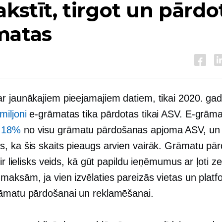
akstīt, tirgot un pārdo
matas
r jaunākajiem pieejamajiem datiem, tikai 2020. gad
miljoni
e-grāmatas tika pārdotas tikai ASV. E-grāma
m
18%
no visu grāmatu pārdošanas apjoma ASV, un
, ka šis skaits pieaugs arvien vairāk. Grāmatu pā
 ir lielisks veids, kā gūt papildu ieņēmumus ar ļoti
maksām, ja vien izvēlaties pareizās vietas un plat
āmatu pārdošanai un reklamēšanai.