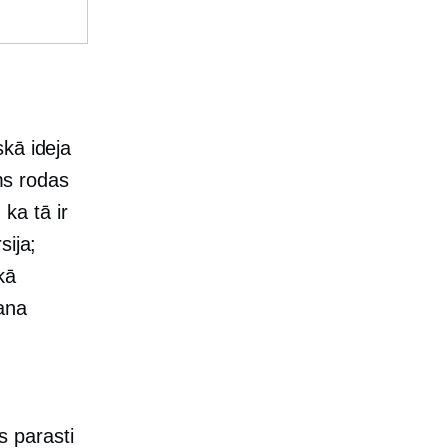
kā ideja
ms rodas
 ka tā ir
sija;
kā
ana
 parasti