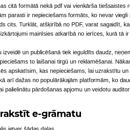
tas citā formātā nekā pdf vai vienkārša tiešsaistes 
m parasti ir nepieciešams formāts, ko nevar viegli 
s cits. Turklāt, atšķirībā no PDF, varat sagaidīt, ka
zkārtojumi mainīsies atkarībā no ierīces, kurā tā ir
 izveidē un publicēšanā tiek ieguldīts daudz, neņe
epieciešams to laišanai tirgū un reklamēšanai. Nāk
ēs apskatīsim, kas nepieciešams, lai uzrakstītu un 
kā arī dažas no populārākajām platformām, ko dau
ai palielinātu pārdošanas apjomu un veidotu auditori
rakstīt e-grāmatu
lis ietver šādas daļas.