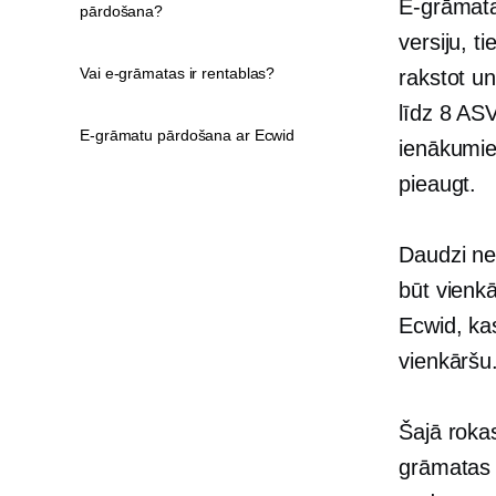
E-grāmata
pārdošana?
versiju, 
Vai e-grāmatas ir rentablas?
rakstot un
līdz 8 AS
E-grāmatu pārdošana ar Ecwid
ienākumiem
pieaugt.
Daudzi ne
būt vienkā
Ecwid, ka
vienkāršu.
Šajā roka
grāmatas t