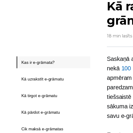
Kā r
grā
18 min lasīts
Saskaņā a
Kas ir e-grāmata?
nekā
100 
apmēra
Kā uzrakstīt e-grāmatu
paredzams
Kā tirgot e-grāmatu
tiešsaistē
sākuma iz
Kā pārdot e-grāmatu
savu e-gr
Cik maksā e-grāmatas