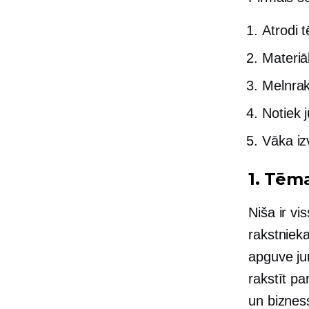
Atrodi 
Materiā
Melnrak
Notiek 
Vāka iz
1. Tēma
Niša ir v
rakstnieka
apguve ju
rakstīt p
un bizness