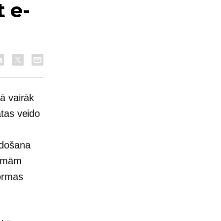
t e-
ā vairāk
tas veido
rdošana
 zemām
formas