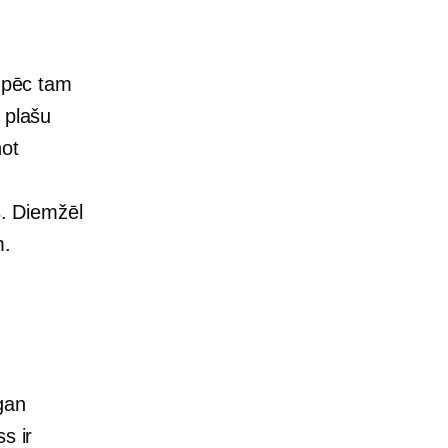
n pēc tam
 plašu
not
s. Diemžēl
m.
gan
s ir