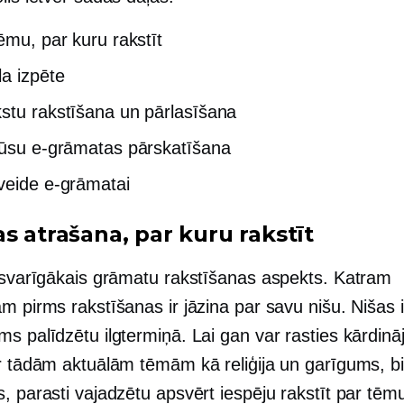
tēmu, par kuru rakstīt
la izpēte
stu rakstīšana un pārlasīšana
jūsu e-grāmatas pārskatīšana
veide e-grāmatai
s atrašana, par kuru rakstīt
issvarīgākais grāmatu rakstīšanas aspekts. Katram
m pirms rakstīšanas ir jāzina par savu nišu. Nišas 
ms palīdzētu ilgtermiņā. Lai gan var rasties kārdin
ar tādām aktuālām tēmām kā reliģija un garīgums, bi
, parasti vajadzētu apsvērt iespēju rakstīt par tēm