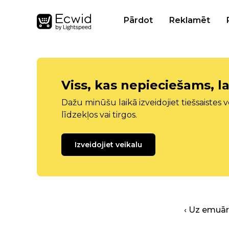
Pārdot
Reklamēt
Viss, kas nepieciešams, la
Dažu minūšu laikā izveidojiet tiešsaistes ve
līdzekļos vai tirgos.
Izveidojiet veikalu
‹ Uz emuā