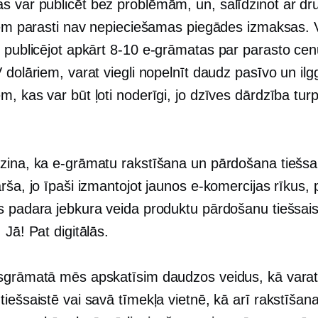
s var publicēt
bez problēmām,
un, salīdzinot ar dr
tiem parasti nav nepieciešamas piegādes izmaksas. 
 publicējot apkārt
8-10
e-grāmatas par parasto cen
V dolāriem, varat viegli nopelnīt daudz pasīvo un
il
, kas var būt ļoti noderīgi, jo dzīves dārdzība tur
zina, ka e-grāmatu rakstīšana un pārdošana tiešsai
rša, jo īpaši izmantojot jaunos e-komercijas rīkus
s padara jebkura veida produktu pārdošanu tiešsaist
 Jā! Pat digitālās.
sgrāmatā mēs apskatīsim daudzos veidus, kā varat
iešsaistē vai savā tīmekļa vietnē, kā arī rakstīšan