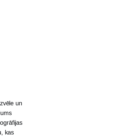
izvēle un
ājums
ogrāfijas
u, kas