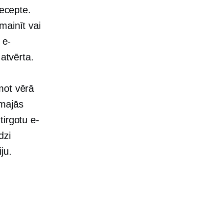
recepte.
mainīt vai
 e-
 atvērta.
mot vērā
amajās
tirgotu e-
dzi
ju.