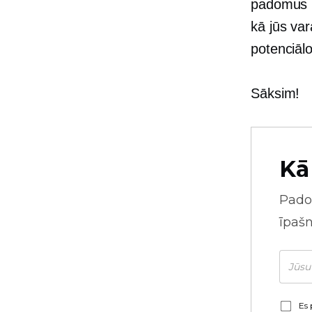
padomus p
kā jūs var
potenciāl
Sāksim!
Kā
Pado
īpaš
Es 