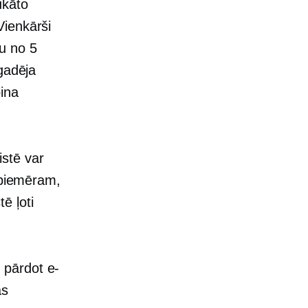
ukāto
Vienkārši
u no 5
ggadēja
pina
stē var
, piemēram,
ē ļoti
 pārdot e-
as