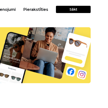
cenojumi
Pierakstīties
Sākt