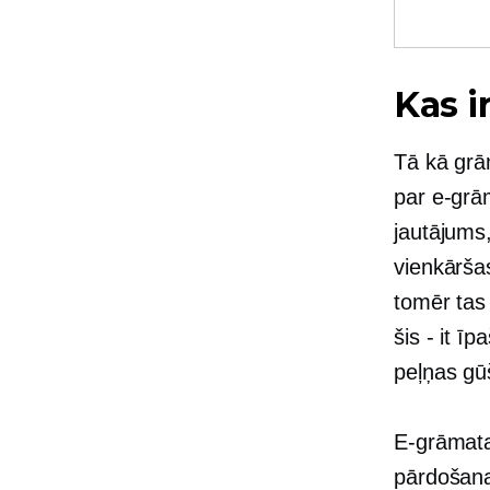
Kas i
Tā kā grā
par e-grā
jautājums,
vienkāršas
tomēr tas
šis - it īpa
peļņas gū
E-grāmata
pārdošana