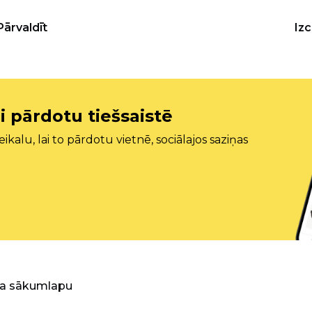
Pārvaldīt
Iz
i pārdotu tiešsaistē
ikalu, lai to pārdotu vietnē, sociālajos saziņas
ra sākumlapu