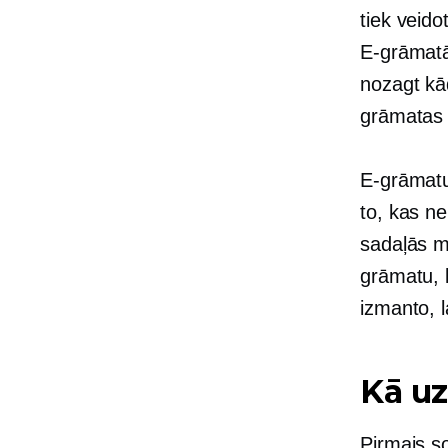
tiek veido
E-grāmatā
nozagt kād
grāmatas i
E-grāmatu
to, kas n
sadaļās m
grāmatu, 
izmanto, l
Kā uz
Pirmais so