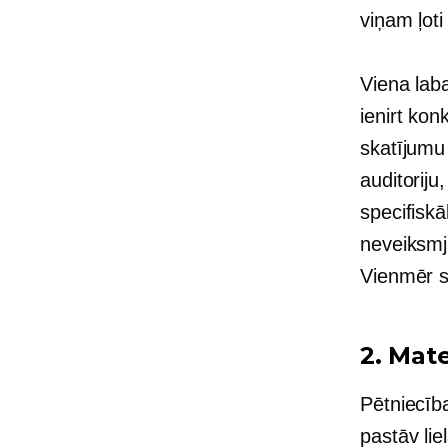
viņam ļoti
Viena laba
ienirt kon
skatījumu
auditoriju
specifiskā
neveiksmj
Vienmēr s
2. Mate
Pētniecīb
pastāv lie