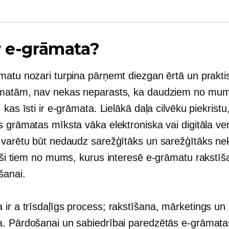
r e-grāmata?
matu nozari turpina pārņemt diezgan ērtā un praktis
matām, nav nekas neparasts, ka daudziem no mu
 kas īsti ir e-grāmata. Lielākā daļa cilvēku piekristu,
 grāmatas mīksta vāka elektroniska vai digitāla ver
 varētu būt nedaudz sarežģītāks un sarežģītāks ne
ši
tiem no mums, kurus interesē e-grāmatu rakstīš
šanai.
 ir a
trīsdaļīgs
process; rakstīšana, mārketings un
. Pārdošanai un sabiedrībai paredzētās e-grāmatas