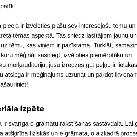
 patīk.
 pieeja ir izvēlēties plašu sev interesējošu tēmu u
krētā tēmas aspektā. Tas sniedz lasītājiem jaunu un
 uz tēmu, kas viņiem ir pazīstama. Turklāt, samazi
, kuru mēģināt sasniegt, izvēloties piemērotāku un
ku mērķauditoriju, jūsu izredzes gūt peļņu ir lielāka
u atslēga ir mēģinājums uzrunāt un pārdot ikviena
ašauriniet!
riāla izpēte
a ir svarīga e-grāmatu rakstīšanas sastāvdaļa. Lai 
la atšķirība fiziskās un
e-grāmata,
o
aizkadrā
proces