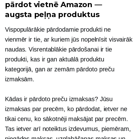
pārdot vietnē Amazon —
augsta peļņa
produktus
Vispopulārākie pārdodamie produkti ne
vienmēr ir tie, ar kuriem jūs nopelnīsit visvairāk
naudas. Visrentablākie pārdošanai ir tie
produkti, kas ir gan aktuālā produktu
kategorijā, gan ar zemām pārdoto preču
izmaksām.
Kādas ir pārdoto preču izmaksas? Jūsu
izmaksas par precēm, ko pārdodat, ietver ne
tikai cenu, ko sākotnēji maksājat par precēm.
Tas ietver arī noteiktus izdevumus, piemēram,
piegādes maksas, uzglabāšanas maksas un