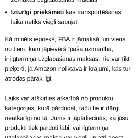
Izturīgi priekšmeti
kas transportēšanas
laikā netiks viegli sabojāti
Kā minēts iepriekš, FBA ir jāmaksā, un viens
no tiem, kam jāpievērš īpaša uzmanība,
ir
ilgtermiņa
uzglabāšanas maksas. Tie var tikt
pieķerti, ja Amazon noliktavā ir krājumi, kas tur
atrodas pārāk ilgi.
Laiks var atšķirties atkarībā no produktu
kategorijas, kurā pārdodat, taču tie ir dārgi
neatkarīgi no tā. Jums ir jāpārliecinās, ka jūsu
produkti tiek pārdoti labi, vai
ilgtermiņa
uzglabāšanas maksa var viegli un ātri apēst