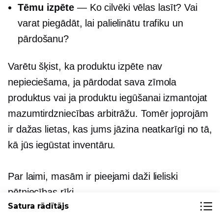
Tēmu izpēte
— Ko cilvēki vēlas lasīt? Vai
varat piegādāt, lai palielinātu trafiku un
pārdošanu?
Varētu šķist, ka produktu izpēte nav
nepieciešama, ja pārdodat sava zīmola
produktus vai ja produktu iegūšanai izmantojat
mazumtirdzniecības arbitrāžu. Tomēr joprojām
ir dažas lietas, kas jums jāzina neatkarīgi no tā,
kā jūs iegūstat inventāru.
Par laimi, masām ir pieejami daži lieliski
pētniecības rīki.
Satura rādītājs