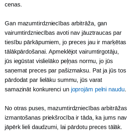
cenas.
Gan mazumtirdzniecības arbitrāža, gan
vairumtirdzniecības avoti nav jāuztraucas par
tiesību pārkāpumiem, jo ​​preces jau ir marķētas
tālākpārdošanai. Apmeklējot vairumtirgotāju,
jūs iegūstat vislielāko peļņas normu, jo jūs
saņemat preces par pašizmaksu. Pat ja jūs tos
pārdodat par lielāku summu, jūs varat
samazināt konkurenci un
joprojām pelni naudu
.
No otras puses, mazumtirdzniecības arbitrāžas
izmantošanas priekšrocība ir tāda, ka jums nav
jāpērk lieli daudzumi, lai pārdotu preces tālāk.