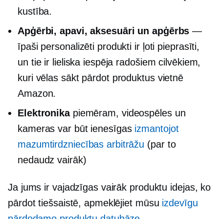
kustība.
Apģērbi, apavi, aksesuāri un apģērbs
—
īpaši personalizēti produkti ir ļoti pieprasīti,
un tie ir lieliska iespēja radošiem cilvēkiem,
kuri vēlas sākt pārdot produktus vietnē
Amazon.
Elektronika
piemēram, videospēles un
kameras var būt ienesīgas
izmantojot
mazumtirdzniecības arbitrāžu
(par to
nedaudz vairāk)
Ja jums ir vajadzīgas vairāk produktu idejas, ko
pārdot tiešsaistē, apmeklējiet mūsu
izdevīgu
pārdodamo produktu datubāze
.