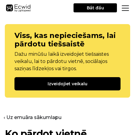
Bắt đầu
Viss, kas nepieciešams, lai
pārdotu tiešsaistē
Dažu minūšu laikā izveidojiet tiešsaistes
veikalu, lai to pārdotu vietnē, sociālajos
saziņas līdzekļos vai tirgos.
Izveidojiet veikalu
‹ Uz emuāra sākumlapu
Ko pārdot vietnē