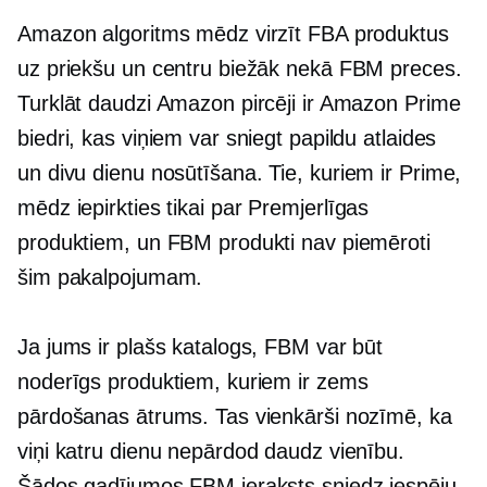
Amazon algoritms mēdz virzīt FBA produktus
uz priekšu un centru biežāk nekā FBM preces.
Turklāt daudzi Amazon pircēji ir Amazon Prime
biedri, kas viņiem var sniegt papildu atlaides
un
divu dienu
nosūtīšana. Tie, kuriem ir Prime,
mēdz iepirkties tikai par
Premjerlīgas
produktiem, un FBM produkti nav piemēroti
šim pakalpojumam.
Ja jums ir plašs katalogs, FBM var būt
noderīgs produktiem, kuriem ir zems
pārdošanas ātrums. Tas vienkārši nozīmē, ka
viņi katru dienu nepārdod daudz vienību.
Šādos gadījumos FBM ieraksts sniedz iespēju