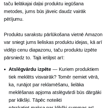
taču lielākajai daļai
produktu iegūšana
metodes, jums būs jāveic daudz vairāk
pētījumu.
Produktu sarakstu pārlūkošana vietnē Amazon
var sniegt jums lieliskas produktu idejas, kā arī
vidējo cenu diapazonu, taču produktu izpēte
pārsniedz to. Tajā ietilpst arī:
Atslēgvārdu izpēte
— Kuriem produktiem
tiek meklēts visvairāk? Tomēr ņemiet vērā,
ka, runājot par reklamēšanu, lielāka
meklēšanas apjoma atslēgvārdi būs dārgāki
par klikšķi. Tāpēc noteikti
pārskatiet
maksa par klikšķi
summas arī