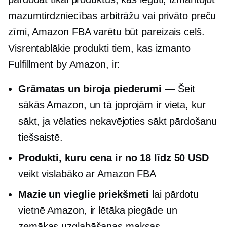
mazumtirdzniecības arbitrāžu vai privāto preču
zīmi, Amazon FBA varētu būt pareizais ceļš.
Visrentablākie produkti tiem, kas izmanto
Fulfillment by Amazon, ir:
Grāmatas un biroja piederumi
— Šeit
sākās Amazon, un tā joprojām ir vieta, kur
sākt, ja vēlaties nekavējoties sākt pārdošanu
tiešsaistē.
Produkti, kuru cena ir no 18 līdz 50 USD
veikt vislabāko ar Amazon FBA
Mazie un vieglie priekšmeti
lai pārdotu
vietnē Amazon, ir lētāka piegāde un
zemākas uzglabāšanas maksas