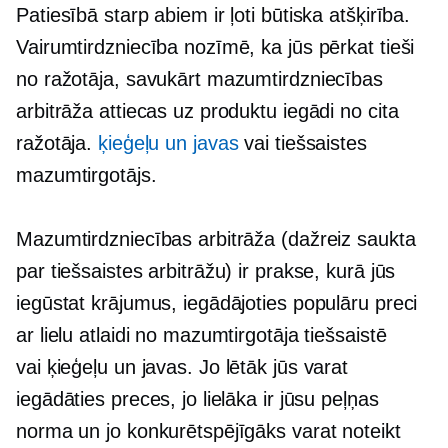
Patiesībā starp abiem ir ļoti būtiska atšķirība.
Vairumtirdzniecība nozīmē, ka jūs pērkat tieši
no ražotāja, savukārt mazumtirdzniecības
arbitrāža attiecas uz produktu iegādi no cita
ražotāja.
ķieģeļu un javas
vai tiešsaistes
mazumtirgotājs.
Mazumtirdzniecības arbitrāža (dažreiz saukta
par tiešsaistes arbitrāžu) ir prakse, kurā jūs
iegūstat krājumus, iegādājoties populāru preci
ar lielu atlaidi no mazumtirgotāja tiešsaistē
vai
ķieģeļu un javas.
Jo lētāk jūs varat
iegādāties preces, jo lielāka ir jūsu peļņas
norma un jo konkurētspējīgāks varat noteikt