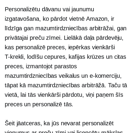
Personalizētu dāvanu vai jaunumu
izgatavošana, ko pārdot vietnē Amazon, ir
līdzīga gan mazumtirdzniecības arbitrāžai, gan
privātajai preču zīmei. Lielākā daļa pārdevēju,
kas personalizē preces, iepērkas vienkārši
T-krekli,
lodīšu cepures, kafijas krūzes un citas
preces, izmantojot parastos
mazumtirdzniecības veikalus un e-komerciju,
tāpat kā mazumtirdzniecības arbitrāžā. Taču tā
vietā, lai tās vienkārši pārdotu, viņi paņem šīs
preces un personalizē tās.
Šeit jāatceras, ka jūs nevarat personalizēt
vienumus ar preču zīmi vai licencētu mākslas