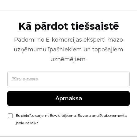
Kā pārdot tiešsaistē
Padomi no
E-komercijas
eksperti mazo
uzņēmumu īpašniekiem un topošajiem
uzņēmējiem.
Apmaksa
Es piekrītu saņemt Ecwid biļetenu. Es varu anulēt abonementu
jebkurā laikā.