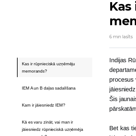
Kas 
mem
6 min lasīts
Indijas Rū
Kas ir rūpnieciskā uzņēmēju
departame
memorands?
procesus v
IEM A un B daļas sadalīšana
jāiesnied
Šis jaunai
Kam ir jāiesniedz IEM?
pārskatāmī
Kā es varu zināt, vai man ir
Bet kas t
jāiesniedz rūpnieciskā uzņēmēja