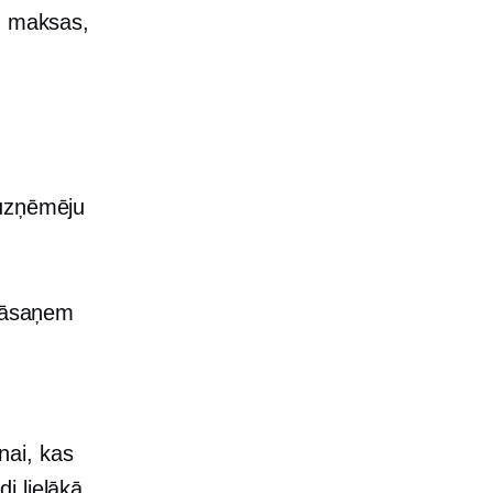
ez maksas,
 uzņēmēju
 jāsaņem
nai, kas
i lielākā