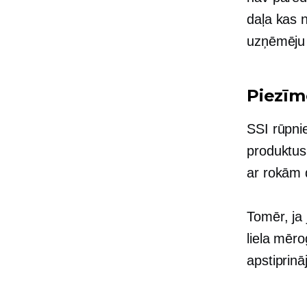
daļa
kas 
uzņēmēju
Piezīm
SSI rūpni
produktus 
ar rokām 
Tomēr, ja 
liela mēro
apstiprin