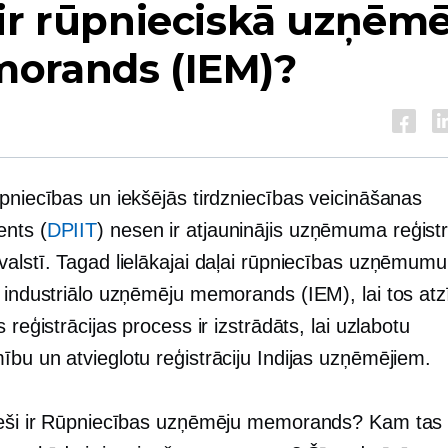
ir rūpnieciskā uzņēm
orands (IEM)?
pniecības un iekšējās tirdzniecības veicināšanas
nts (
DPIIT
) nesen ir atjauninājis uzņēmuma reģistr
alstī. Tagad lielākajai daļai rūpniecības uzņēmumu 
z industriālo uzņēmēju memorands (IEM), lai tos atz
s reģistrācijas process ir izstrādāts, lai uzlabotu
bu un atvieglotu reģistrāciju Indijas uzņēmējiem.
ieši ir Rūpniecības uzņēmēju memorands? Kam tas 