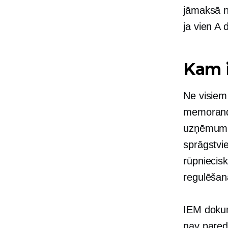
jāmaksā n
ja vien A 
Kam i
Ne visiem
memorands
uzņēmumie
sprāgstvi
rūpniecis
regulēšan
IEM dokum
nav pared