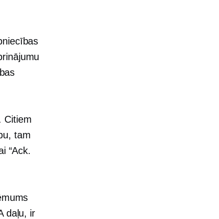
pniecības
prinājumu
ības
. Citiem
bu, tam
ai “Ack.
zņēmums
 daļu, ir