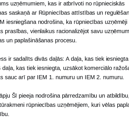
jums uzņēmumiem, kas ir atbrīvoti no rūpnieciskās
nas saskaņā ar Rūpniecības attīstības un regulēša
EM iesniegšana nodrošina, ka rūpniecības uzņēmēji 
s prasības, vienlaikus racionalizējot savu uzņēmu
as un paplašināšanas procesu.
s ir sadalīts divās daļās: A daļa, kas tiek iesniegta
 daļa, kas tiek iesniegta, uzsākot komerciālo ražoš
ās sauc arī par IEM 1. numuru un IEM 2. numuru.
āpju
Šī pieeja nodrošina pārredzamību un atbildību
tūrakmeni rūpniecības uzņēmējiem, kuri vēlas papl
ību.