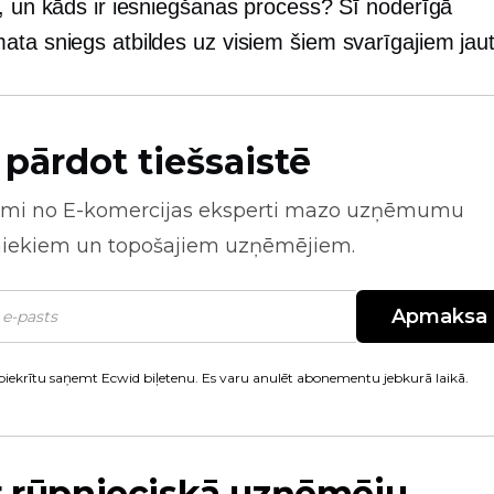
z, un kāds ir iesniegšanas process? Šī noderīgā
ata sniegs atbildes uz visiem šiem svarīgajiem jau
 pārdot tiešsaistē
mi no
E-komercijas
eksperti mazo uzņēmumu
niekiem un topošajiem uzņēmējiem.
Apmaksa
piekrītu saņemt Ecwid biļetenu. Es varu anulēt abonementu jebkurā laikā.
r rūpnieciskā uzņēmēju