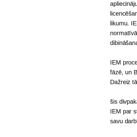
apliecinā
licencēša
likumu. I
normatīvā
dibināšan
IEM proces
fāzē, un B
Dažreiz t
šis
divpak
IEM par s
savu darb