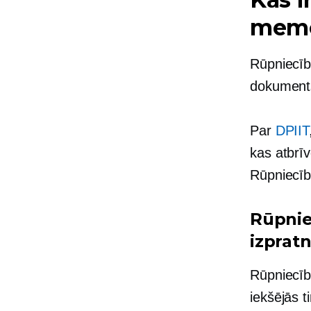
memo
Rūpniecīb
dokumen
Par
DPIIT
kas atbrī
Rūpniecīb
Rūpnie
izprat
Rūpniecīb
iekšējās 