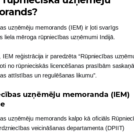
rands?
as uzņēmēju memorands (IEM) ir ļoti svarīgs
ts
liela mēroga
rūpniecības uzņēmumi Indijā.
, IEM reģistrācija ir paredzēta “Rūpniecības uzņē
voti no rūpnieciskās licencēšanas prasībām saskaņā
as attīstības un regulēšanas likumu”.
cības uzņēmēju memoranda (IEM)
ne
as uzņēmēju memorands kalpo kā oficiāls Rūpniec
tirdzniecības veicināšanas departamenta (DPIIT)