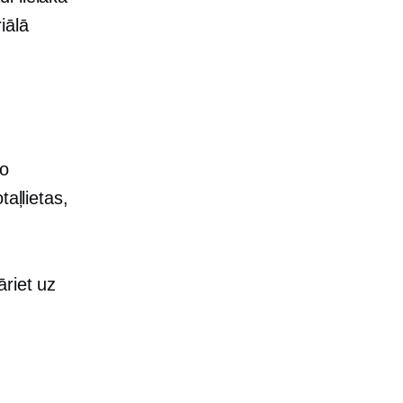
iālā
žo
aļlietas,
āriet uz