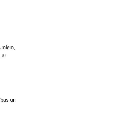
mumiem,
 ar
ības un