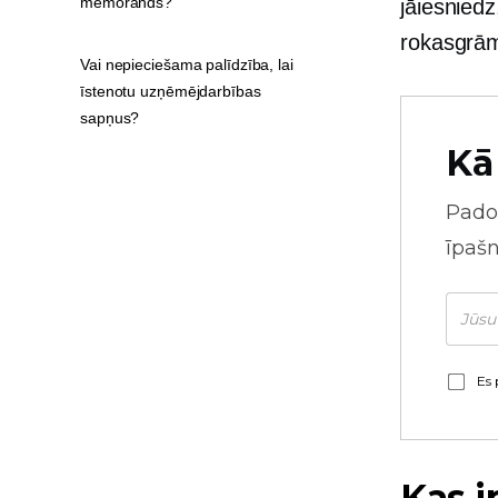
memorands?
jāiesnied
rokasgrām
Vai nepieciešama palīdzība, lai
īstenotu uzņēmējdarbības
sapņus?
Kā
Pado
īpaš
Es 
Kas i