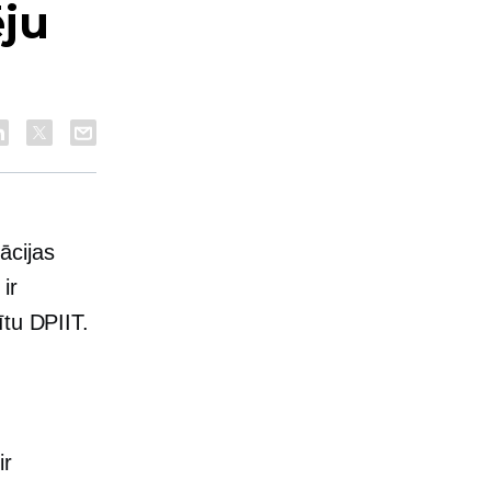
ēju
ācijas
ir
ītu DPIIT.
ir