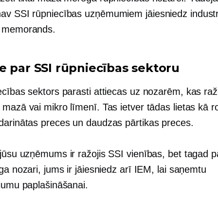
nav SSI
rūpniecības uzņēmumiem jāiesniedz industr
 memorands.
e par SSI rūpniecības sektoru
ecības sektors parasti attiecas uz nozarēm, kas ra
mazā vai mikro līmenī. Tas ietver tādas lietas kā rot
darinātas preces un daudzas pārtikas preces.
jūsu uzņēmums ir ražojis SSI vienības, bet tagad p
ga nozari, jums ir jāiesniedz arī IEM, lai saņemtu
ājumu paplašināšanai.