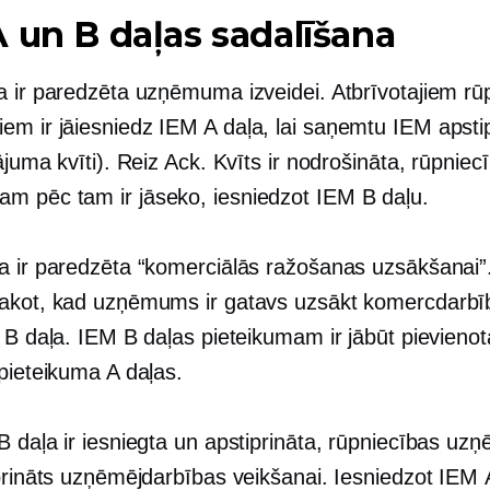
 un B daļas sadalīšana
a ir paredzēta uzņēmuma izveidei. Atbrīvotajiem rū
m ir jāiesniedz IEM A daļa, lai saņemtu IEM apsti
ājuma kvīti). Reiz Ack. Kvīts ir nodrošināta, rūpniec
 pēc tam ir jāseko, iesniedzot IEM B daļu.
a ir paredzēta “komerciālās ražošanas uzsākšanai”
akot, kad uzņēmums ir gatavs uzsākt komercdarbī
 B daļa. IEM B daļas pieteikumam ir jābūt pievienot
pieteikuma A daļas.
B daļa ir iesniegta un apstiprināta, rūpniecības u
prināts uzņēmējdarbības veikšanai. Iesniedzot IEM A