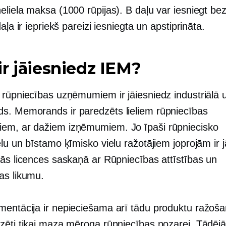
eliela maksa (1000 rūpijas). B daļu var iesniegt b
daļa ir iepriekš pareizi iesniegta un apstiprināta.
r jāiesniedz IEM?
 rūpniecības uzņēmumiem ir jāiesniedz industriālā
. Memorands ir paredzēts lieliem rūpniecības
m, ar dažiem izņēmumiem. Jo īpaši rūpniecisko
elu un bīstamo ķīmisko vielu ražotājiem joprojām ir
kās licences saskaņā ar Rūpniecības attīstības un
as likumu.
entācija ir nepieciešama arī tādu produktu ražoša
zēti tikai maza mēroga rūpniecības nozarei. Tādējād