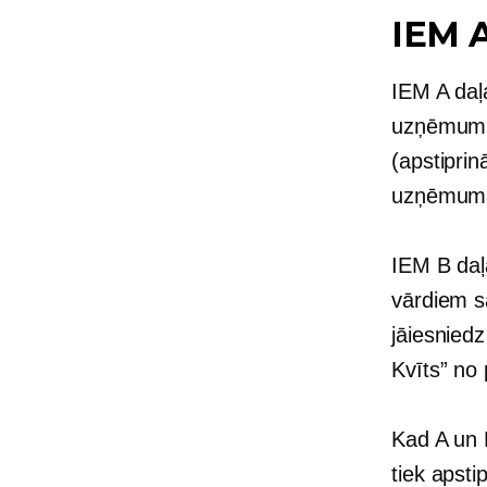
IEM A
IEM A daļ
uzņēmumie
(apstiprin
uzņēmumam
IEM B daļ
vārdiem s
jāiesniedz
Kvīts” no 
Kad A un 
tiek apsti