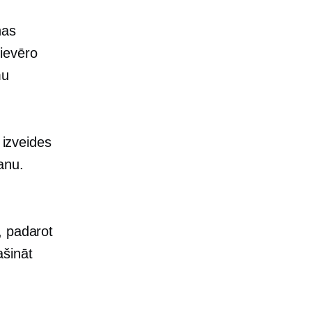
nas
ievēro
mu
 izveides
anu.
, padarot
ašināt