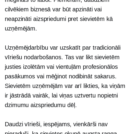
cilvēkiem biznesā var būt apzināti vai
neapzināti aizspriedumi pret sievietēm kā
uzņēmējām.
Uzņēmējdarbību var uzskatīt par tradicionāli
vīriešu nodarbošanos. Tas var likt sievietēm
justies izolētām vai vientuļām profesionālos
pasākumos vai mēģinot nodibināt sakarus.
Sievietēm uzņēmējām var arī likties, ka viņām
ir jāstrādā vairāk, lai viņas uztvertu nopietni
dzimumu aizspriedumu dēļ.
Daudzi vīrieši, iespējams, vienkārši nav
pieraduši, ka sievietes okupē
augsta ranga