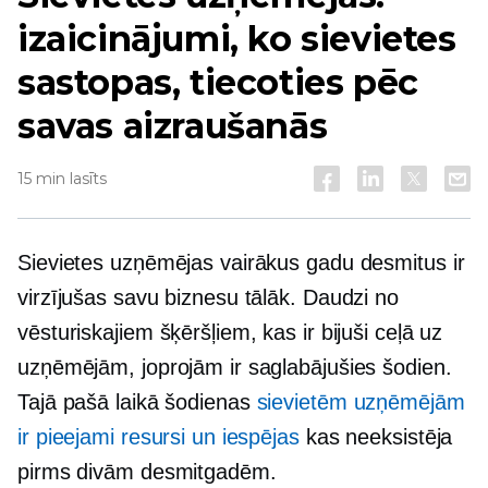
izaicinājumi, ko sievietes
sastopas, tiecoties pēc
savas aizraušanās
15 min lasīts
Sievietes uzņēmējas vairākus gadu desmitus ir
virzījušas savu biznesu tālāk. Daudzi no
vēsturiskajiem šķēršļiem, kas ir bijuši ceļā uz
uzņēmējām, joprojām ir saglabājušies šodien.
Tajā pašā laikā šodienas
sievietēm uzņēmējām
ir pieejami resursi un iespējas
kas neeksistēja
pirms divām desmitgadēm.