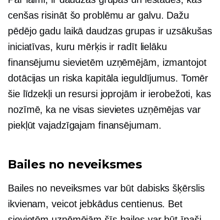
cenšas risināt šo problēmu
ar galvu.
Dažu
pēdējo gadu laikā daudzas grupas ir uzsākušas
iniciatīvas, kuru mērķis ir radīt lielāku
finansējumu sievietēm uzņēmējām, izmantojot
dotācijas un riska kapitāla ieguldījumus. Tomēr
šie līdzekļi un resursi joprojām ir ierobežoti, kas
nozīmē, ka ne visas sievietes uzņēmējas var
piekļūt vajadzīgajam finansējumam.
Bailes no neveiksmes
Bailes no neveiksmes var būt dabisks šķērslis
ikvienam, veicot jebkādus centienus. Bet
sievietēm uzņēmējām šīs bailes var būt īpaši