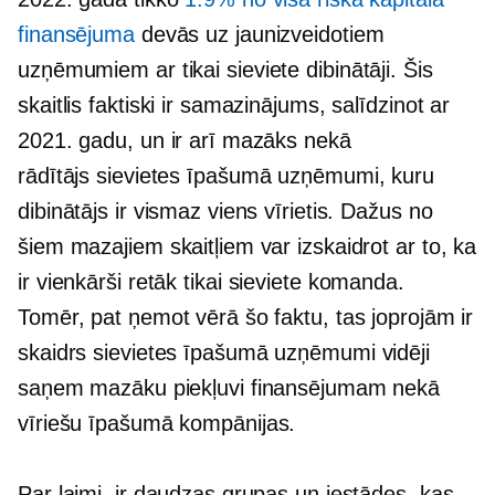
finansējuma
devās uz jaunizveidotiem
uzņēmumiem ar
tikai sieviete
dibinātāji. Šis
skaitlis faktiski ir samazinājums, salīdzinot ar
2021. gadu, un ir arī mazāks nekā
rādītājs
sievietes īpašumā
uzņēmumi, kuru
dibinātājs ir vismaz viens vīrietis. Dažus no
šiem mazajiem skaitļiem var izskaidrot ar to, ka
ir vienkārši retāk
tikai sieviete
komanda.
Tomēr, pat ņemot vērā šo faktu, tas joprojām ir
skaidrs
sievietes īpašumā
uzņēmumi vidēji
saņem mazāku piekļuvi finansējumam nekā
vīriešu īpašumā
kompānijas.
Par laimi, ir daudzas grupas un iestādes, kas