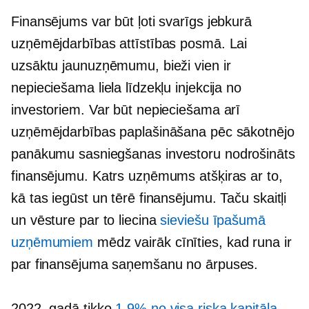
Finansējums var būt ļoti svarīgs jebkurā
uzņēmējdarbības attīstības posmā. Lai
uzsāktu jaunuzņēmumu, bieži vien ir
nepieciešama liela līdzekļu injekcija no
investoriem. Var būt nepieciešama arī
uzņēmējdarbības paplašināšana pēc sākotnējo
panākumu sasniegšanas
investoru nodrošināts
finansējumu. Katrs uzņēmums atšķiras ar to,
kā tas iegūst un tērē finansējumu. Taču skaitļi
un vēsture par to liecina
sieviešu īpašumā
uzņēmumiem
mēdz vairāk cīnīties, kad runa ir
par finansējuma saņemšanu no ārpuses.
2022. gadā tikko
1.9% no visa riska kapitāla