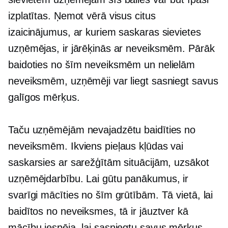
izplatītas. Ņemot vērā visus citus
izaicinājumus, ar kuriem saskaras sievietes
uzņēmējas, ir jārēķinās ar neveiksmēm. Pārāk
baidoties no šīm neveiksmēm un nelielām
neveiksmēm, uzņēmēji var liegt sasniegt savus
galīgos mērķus.
Taču uzņēmējām nevajadzētu baidīties no
neveiksmēm. Ikviens pieļaus kļūdas vai
saskarsies ar sarežģītām situācijām, uzsākot
uzņēmējdarbību. Lai gūtu panākumus, ir
svarīgi mācīties no šīm grūtībām. Tā vietā, lai
baidītos no neveiksmes, tā ir jāuztver kā
mācību iespēja, lai sasniegtu savus mērķus.