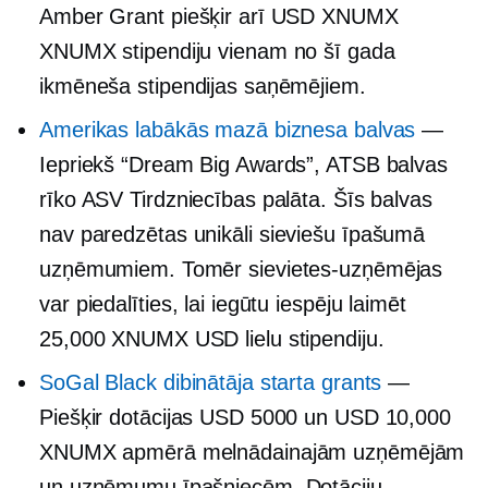
Amber Grant piešķir arī USD XNUMX
XNUMX stipendiju vienam no šī gada
ikmēneša stipendijas saņēmējiem.
Amerikas labākās mazā biznesa balvas
—
Iepriekš “Dream Big Awards”, ATSB balvas
rīko ASV Tirdzniecības palāta. Šīs balvas
nav paredzētas unikāli
sieviešu īpašumā
uzņēmumiem. Tomēr sievietes-uzņēmējas
var piedalīties, lai iegūtu iespēju laimēt
25,000 XNUMX USD lielu stipendiju.
SoGal Black dibinātāja starta grants
—
Piešķir dotācijas USD 5000 un USD 10,000
XNUMX apmērā melnādainajām uzņēmējām
un uzņēmumu īpašniecēm. Dotāciju