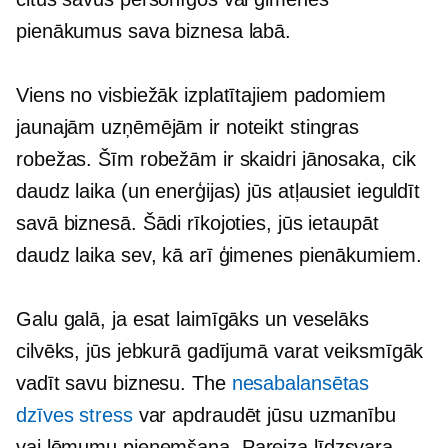
pienākumus sava biznesa labā.
Viens no visbiežāk izplatītajiem padomiem
jaunajām uzņēmējām ir noteikt stingras
robežas. Šīm robežām ir skaidri jānosaka, cik
daudz laika (un enerģijas) jūs atļausiet ieguldīt
savā biznesā. Šādi rīkojoties, jūs ietaupāt
daudz laika sev, kā arī ģimenes pienākumiem.
Galu galā, ja esat laimīgāks un veselāks
cilvēks, jūs jebkurā gadījumā varat veiksmīgāk
vadīt savu biznesu. The
nesabalansētas
dzīves stress
var apdraudēt jūsu uzmanību
vai
lēmumu pieņemšana.
Pareiza līdzsvara