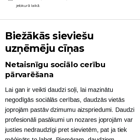
jebkurā laikā.
Biežākās sieviešu
uzņēmēju cīņas
Netaisnīgu sociālo cerību
pārvarēšana
Lai gan ir veikti daudzi soļi, lai mazinātu
negodīgās sociālās cerības, daudzās vietās
joprojām pastāv dzimumu aizspriedumi. Daudzi
profesionāli pasākumi un nozares joprojām var
justies nedraudzīgi pret sievietēm, pat ja tiek
mēģināts to labot. Piemēram, daudziem