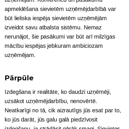
apmeklēšana sievietēm uzņēmējdarbībā var
būt lieliska iespēja sievietēm uzņēmējām
izveidot savu atbalsta sistēmu. Nemaz
nerunājot, šie pasākumi var būt arī milzīgas
mācību iespējas jebkuram ambiciozam
uzņēmējam.
Pārpūle
Izdegšana ir realitāte, ko daudzi uzņēmēji,
uzsākot uzņēmējdarbību, nenovērtē.
Neatkarīgi no tā, cik aizrautīgs jūs esat par to,
ko jūs darāt, jūs galu galā piedzīvosit
izdegšanu, ja strādāsit pārāk smagi. Sievietes