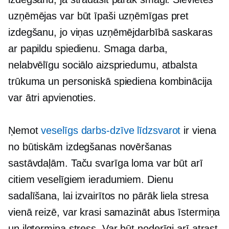
uzņēmējas var būt īpaši uzņēmīgas pret
izdegšanu, jo viņas uzņēmējdarbībā saskaras
ar papildu spiedienu. Smaga darba,
nelabvēlīgu sociālo aizspriedumu, atbalsta
trūkuma un personiskā spiediena kombinācija
var ātri apvienoties.
Ņemot
veselīgs
darbs-dzīve
līdzsvarot
ir viena
no būtiskām izdegšanas novēršanas
sastāvdaļām. Taču svarīga loma var būt arī
citiem veselīgiem ieradumiem. Dienu
sadalīšana, lai izvairītos no pārāk liela stresa
vienā reizē, var krasi samazināt abus
īstermiņa
un
ilgtermiņa
stress. Var būt noderīgi arī atrast