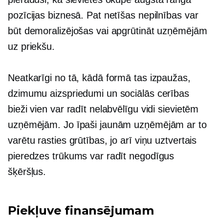
pozīcijas biznesā. Pat netīšas nepilnības var
būt demoralizējošas vai apgrūtināt uzņēmējām
uz priekšu.
Neatkarīgi no tā, kādā formā tas izpaužas,
dzimumu aizspriedumi un sociālās cerības
bieži vien var radīt nelabvēlīgu vidi sievietēm
uzņēmējām. Jo īpaši jaunām uzņēmējām ar to
varētu rasties grūtības, jo arī viņu uztvertais
pieredzes trūkums var radīt negodīgus
šķēršļus.
Piekļuve finansējumam