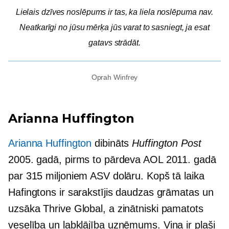
Lielais dzīves noslēpums ir tas, ka liela noslēpuma nav.
Neatkarīgi no jūsu mērķa jūs varat to sasniegt, ja esat
gatavs strādāt.
Oprah Winfrey
Arianna Huffington
Arianna Huffington
dibināts
Huffington Post
2005. gadā, pirms to pārdeva AOL 2011. gadā
par 315 miljoniem ASV dolāru. Kopš tā laika
Hafingtons ir sarakstījis daudzas grāmatas un
uzsāka Thrive Global, a
zinātniski pamatots
veselība un
labklājība
uzņēmums. Viņa ir plaši