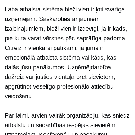
Laba atbalsta sistēma bieži vien ir ļoti svarīga
uzņēmējam. Saskaroties ar jauniem
izaicinājumiem, bieži vien ir izdevīgi, ja ir kāds,
pie kura varat vērsties pēc saprātīga padoma.
Citreiz ir vienkārši patīkami, ja jums ir
emocionālā atbalsta sistēma vai kāds, kas
dalās jūsu panākumos. Uzņēmējdarbība
dažreiz var justies vientuļa pret sievietēm,
apgrūtinot veselīgo profesionālo attiecību
veidošanu.
Par laimi, arvien vairāk organizāciju, kas sniedz
atbalstu un sadarbības iespējas sievietēm
uzņēmējām. Konferenču un pasākumu