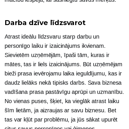
Darba dzīve
līdzsvarot
Atrast ideālu līdzsvaru starp darbu un
personīgo laiku ir izaicinājums ikvienam.
Sievietēm uzņēmējām, īpaši tām, kuras ir
mātes, tas ir liels izaicinājums. Būt uzņēmējam
bieži prasa ievērojamu laika ieguldījumu, kas ir
daudz lielāks nekā tipisks darbs. Sava biznesa
vadīšana prasa pastāvīgu aprūpi un uzmanību.
No vienas puses, šķiet, ka vieglāk atrast laiku
šīm lietām, ja aizraujas ar savu biznesu. Bet
tas var kļūt par problēmu, ja jūs sākat upurēt
citus savus personīgos vai ģimenes