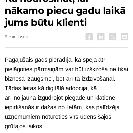
nākamo piecu gadu laikā
jums būtu klienti
9 min lasīts
Pagājušais gads pierādīja, ka spēja ātri
pielāgoties pārmaiņām var būt izšķiroša ne tikai
biznesa izaugsmei, bet arī tā izdzīvošanai.
Tādas lietas kā digitālā adopcija, kā
arī
no jauna izgudrojot
piegāde un
klātienē
iepirkšanās ir dažas no lietām, kas palīdzēja
uzņēmumiem noturēties virs ūdens šajos
grūtajos laikos.