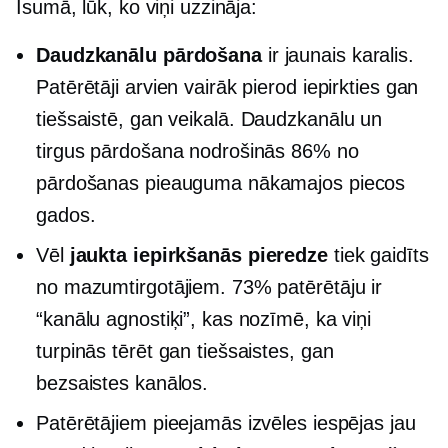
Īsumā, lūk, ko viņi uzzināja:
Daudzkanālu pārdošana
ir jaunais karalis.
Patērētāji arvien vairāk pierod iepirkties gan
tiešsaistē, gan
veikalā.
Daudzkanālu un
tirgus pārdošana nodrošinās 86% no
pārdošanas pieauguma nākamajos piecos
gados.
Vēl
jaukta iepirkšanās pieredze
tiek gaidīts
no mazumtirgotājiem. 73% patērētāju ir
“kanālu agnostiķi”, kas nozīmē, ka viņi
turpinās tērēt gan tiešsaistes, gan
bezsaistes kanālos.
Patērētājiem pieejamās izvēles iespējas jau