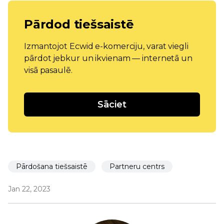
Pārdod tiešsaistē
Izmantojot Ecwid e-komerciju, varat viegli
pārdot jebkur un ikvienam — internetā un
visā pasaulē.
Sāciet
Pārdošana tiešsaistē
Partneru centrs
Jan 22, 2023