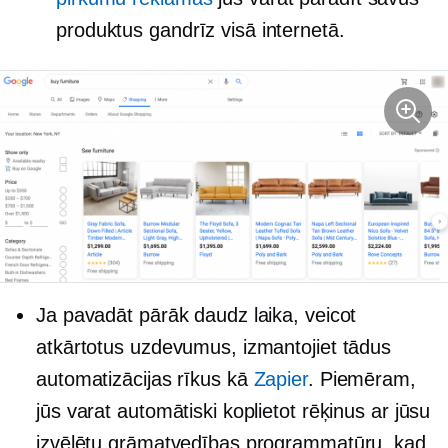
produktus gandrīz visā internetā.
Ja pavadāt pārāk daudz laika, veicot
atkārtotus uzdevumus, izmantojiet tādus
automatizācijas rīkus kā
Zapier
. Piemēram,
jūs varat automātiski koplietot rēķinus ar jūsu
izvēlētu grāmatvedības programmatūru, kad