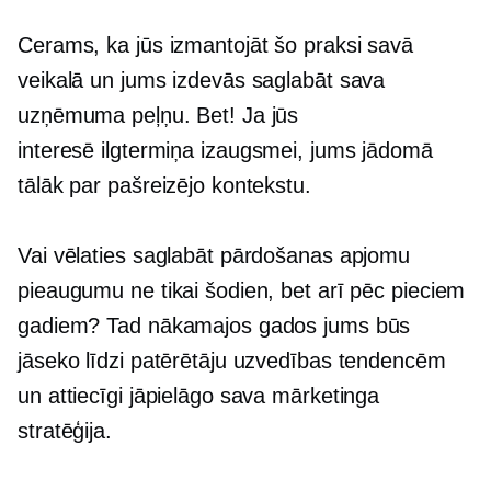
Cerams, ka jūs izmantojāt šo praksi savā
veikalā un jums izdevās saglabāt sava
uzņēmuma peļņu. Bet! Ja jūs
interesē
ilgtermiņa
izaugsmei, jums jādomā
tālāk par pašreizējo kontekstu.
Vai vēlaties saglabāt pārdošanas apjomu
pieaugumu ne tikai šodien, bet arī pēc pieciem
gadiem? Tad nākamajos gados jums būs
jāseko līdzi patērētāju uzvedības tendencēm
un attiecīgi jāpielāgo sava mārketinga
stratēģija.