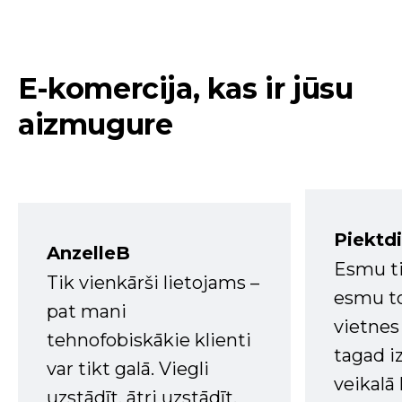
E-komercija, kas ir jūsu
aizmugure
Piektd
AnzelleB
Esmu ti
Tik vienkārši lietojams –
esmu to
pat mani
vietnes
tehnofobiskākie klienti
tagad i
var tikt galā. Viegli
veikalā
uzstādīt, ātri uzstādīt.