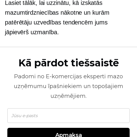
Lasiet tālāk, lai uzzinātu, kā izskatās
mazumtirdzniecības nākotne un kurām
patērētāju uzvedības tendencēm jums
jāpievērš uzmanība.
Kā pārdot tiešsaistē
Padomi no
E-komercijas
eksperti mazo
uzņēmumu īpašniekiem un topošajiem
uzņēmējiem.
Apmaksa