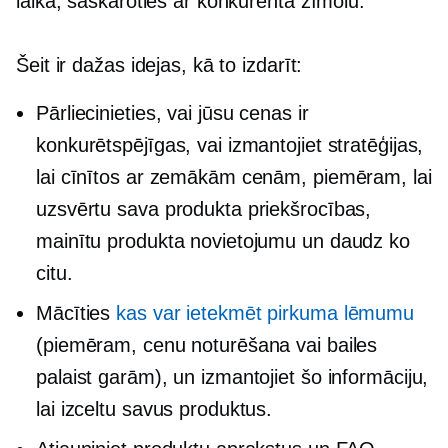
laika, saskaroties ar konkurenta zīmolu.
Šeit ir dažas idejas, kā to izdarīt:
Pārliecinieties, vai jūsu cenas ir
konkurētspējīgas, vai izmantojiet stratēģijas,
lai cīnītos ar zemākām cenām, piemēram, lai
uzsvērtu sava produkta priekšrocības,
mainītu produkta novietojumu un daudz ko
citu.
Mācīties
kas var ietekmēt pirkuma lēmumu
(piemēram, cenu noturēšana vai bailes
palaist garām), un izmantojiet šo informāciju,
lai izceltu savus produktus.