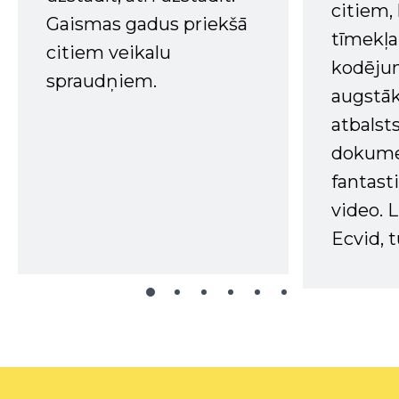
citiem
Gaismas gadus priekšā
tīmekļa 
citiem veikalu
kodējum
spraudņiem.
augstā
atbalsts
dokume
fantast
video. L
Ecvid, t