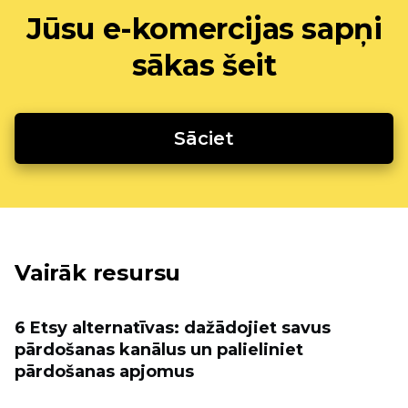
Jūsu e-komercijas sapņi
sākas šeit
Sāciet
Vairāk resursu
6 Etsy alternatīvas: dažādojiet savus
pārdošanas kanālus un palieliniet
pārdošanas apjomus