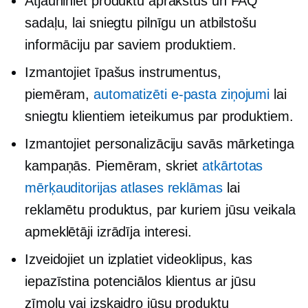
Atjauniniet produktu aprakstus un FAQ
sadaļu, lai sniegtu pilnīgu un atbilstošu
informāciju par saviem produktiem.
Izmantojiet īpašus instrumentus,
piemēram,
automatizēti e-pasta ziņojumi
lai
sniegtu klientiem ieteikumus par produktiem.
Izmantojiet personalizāciju savās mārketinga
kampaņās. Piemēram, skriet
atkārtotas
mērķauditorijas atlases reklāmas
lai
reklamētu produktus, par kuriem jūsu veikala
apmeklētāji izrādīja interesi.
Izveidojiet un izplatiet videoklipus, kas
iepazīstina potenciālos klientus ar jūsu
zīmolu vai izskaidro jūsu produktu