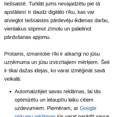
tiešsaistē. Turklāt jums nevajadzētu pie tā
apstāties! Ir daudz digitālo rīku, kas var
atvieglot tiešsaistes pārdevēju ikdienas darbu,
vienlaikus stiprinot zīmolu un palielinot
pārdošanas apjomu.
Protams, izmantotie rīki ir atkarīgi no jūsu
uzņēmuma un jūsu izvirzītajiem mērķiem. Šeit
ir tikai dažas idejas, ko varat izmēģināt savā
veikalā:
Automatizējiet savas reklāmas, lai tās
optimizētu un ietaupītu laiku citiem
uzdevumiem. Piemēram, ar
Google
pirkumu reklāmas
jūs varat parādīt savus