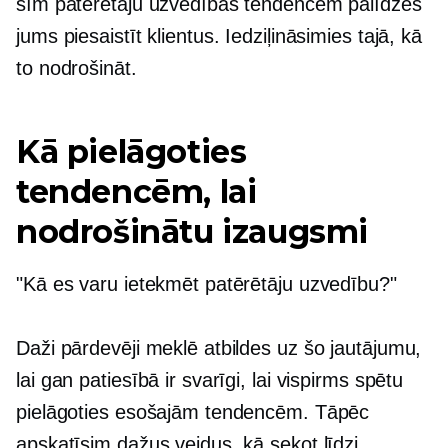
šīm patērētāju uzvedības tendencēm palīdzēs
jums piesaistīt klientus. Iedziļināsimies tajā, kā
to nodrošināt.
Kā pielāgoties
tendencēm, lai
nodrošinātu izaugsmi
"Kā es varu ietekmēt patērētāju uzvedību?"
Daži pārdevēji meklē atbildes uz šo jautājumu,
lai gan patiesībā ir svarīgi, lai vispirms spētu
pielāgoties esošajām tendencēm. Tāpēc
apskatīsim dažus veidus, kā sekot līdzi