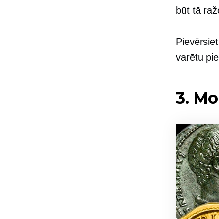
būt tā raž
Pievērsie
varētu pie
3. Mo