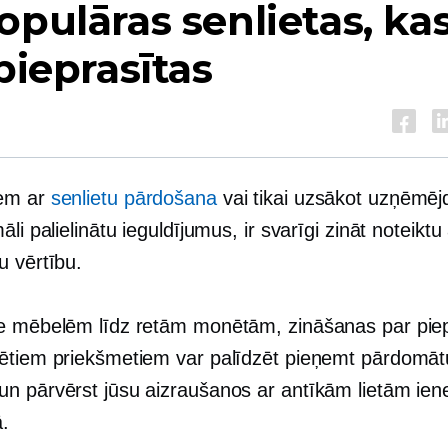
opulāras senlietas, kas
 pieprasītas
em ar
senlietu pārdošana
vai tikai uzsākot uzņēmēj
āli palielinātu ieguldījumus, ir svarīgi zināt noteiktu
u vērtību.
e mēbelēm līdz retām monētām, zināšanas par pie
ētiem priekšmetiem var palīdzēt pieņemt pārdomāt
n pārvērst jūsu aizraušanos ar antīkām lietām ien
.