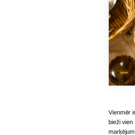
Vienmēr ir
bieži vien
marķējumu,