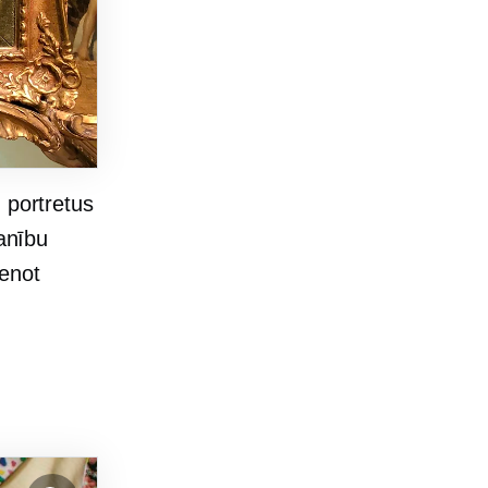
 portretus
manību
ienot