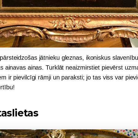
pārsteidzošas jātnieku gleznas, ikoniskus slavenību
kas ainavas ainas. Turklāt neaizmirstiet pievērst uz
em ir pievilcīgi rāmji un paraksti; jo tas viss var piev
rtību!
taslietas