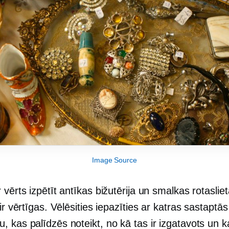
Image Source
 vērts izpētīt antīkas bižutērija un smalkas rotasliet
 ir vērtīgas. Vēlēsities iepazīties ar katras sastaptā
 kas palīdzēs noteikt, no kā tas ir izgatavots un k