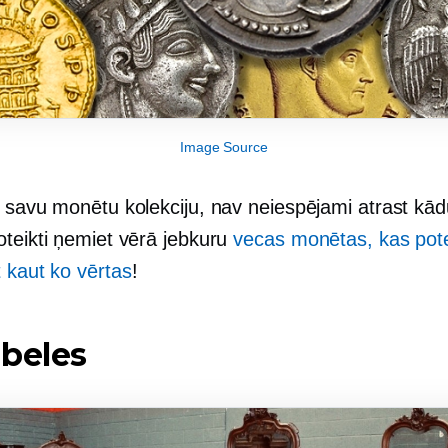
Image Source
t savu monētu kolekciju, nav neiespējami atrast kād
oteikti ņemiet vērā jebkuru
vecas monētas, kas pote
 kaut ko vērtas
!
beles