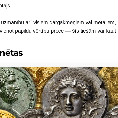
otājs.
t uzmanību arī visiem dārgakmeņiem vai metāliem,
vienot papildu vērtību
prece — šīs
tiešām var kaut 
nētas