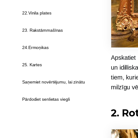
22.Vinila plates
23. Rakstāmmašīnas
24.Ermoņikas
Apskatiet 
25. Kartes
un idillis
tiem, kuri
Saņemiet novērtējumu, lai zinātu
milzīgu vē
Pārdodiet senlietas viegli
2. Ro