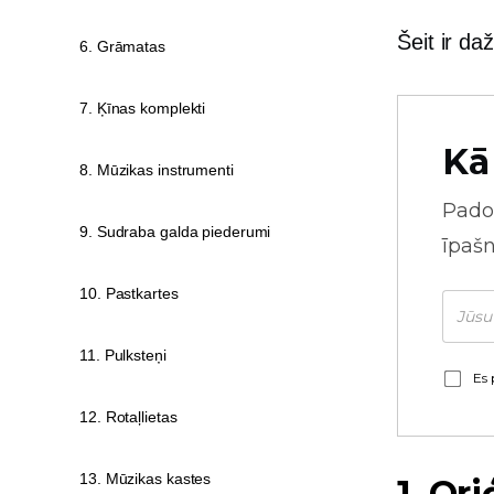
Šeit ir da
6. Grāmatas
7. Ķīnas komplekti
Kā
8. Mūzikas instrumenti
Pado
9. Sudraba galda piederumi
īpaš
10. Pastkartes
11. Pulksteņi
Es 
12. Rotaļlietas
13. Mūzikas kastes
1. Or