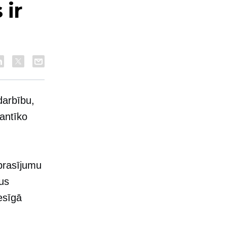
 ir
darbību,
 antīko
prasījumu
us
esīgā