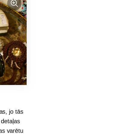
as, jo tās
s detaļas
as varētu