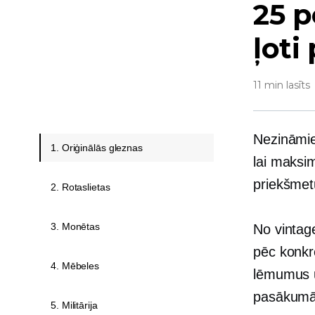
25 p
ļoti
11 min lasīts
Nezināmi
1. Oriģinālās gleznas
lai maksim
priekšmet
2. Rotaslietas
3. Monētas
No vintag
pēc konkr
4. Mēbeles
lēmumus u
pasākumā
5. Militārija