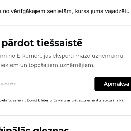
ži no vērtīgākajiem senlietām, kuras jums vajadzētu
 pārdot tiešsaistē
mi no
E-komercijas
eksperti mazo uzņēmumu
niekiem un topošajiem uzņēmējiem.
Apmaksa
piekrītu saņemt Ecwid biļetenu. Es varu anulēt abonementu jebkurā laikā.
iģinālās gleznas