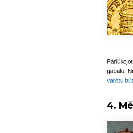
Pārlūkojo
gabalu. N
varētu būt
4. Mē