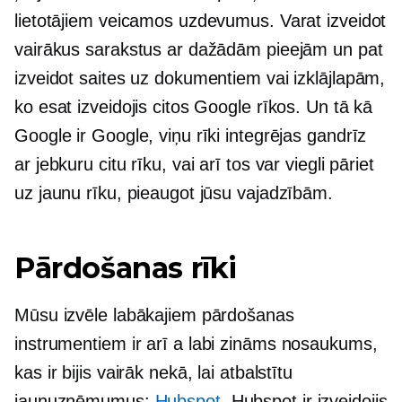
lietotājiem veicamos uzdevumus. Varat izveidot
vairākus sarakstus ar dažādām pieejām un pat
izveidot saites uz dokumentiem vai izklājlapām,
ko esat izveidojis citos Google rīkos. Un tā kā
Google ir Google, viņu rīki integrējas gandrīz
ar jebkuru citu rīku, vai arī tos var viegli pāriet
uz jaunu rīku, pieaugot jūsu vajadzībām.
Pārdošanas rīki
Mūsu izvēle labākajiem pārdošanas
instrumentiem ir arī a
labi zināms
nosaukums,
kas ir bijis vairāk nekā, lai atbalstītu
jaunuzņēmumus:
Hubspot
. Hubspot ir izveidojis