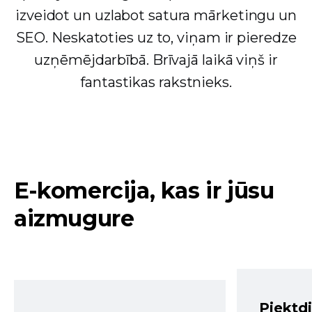
izveidot un uzlabot satura mārketingu un
SEO. Neskatoties uz to, viņam ir pieredze
uzņēmējdarbībā. Brīvajā laikā viņš ir
fantastikas rakstnieks.
E-komercija, kas ir jūsu
aizmugure
Piektd