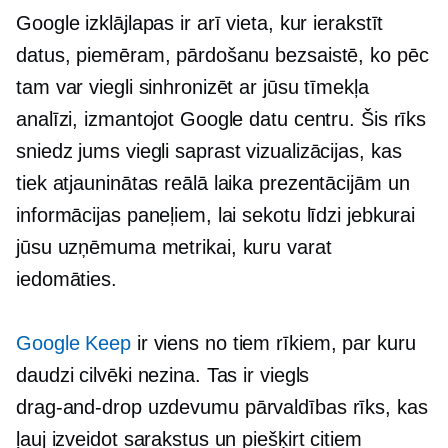
Google izklājlapas ir arī vieta, kur ierakstīt
datus, piemēram, pārdošanu bezsaistē, ko pēc
tam var viegli sinhronizēt ar jūsu tīmekļa
analīzi, izmantojot Google datu centru. Šis rīks
sniedz jums
viegli saprast
vizualizācijas, kas
tiek atjauninātas
reālā laika
prezentācijām un
informācijas paneļiem, lai sekotu līdzi jebkurai
jūsu uzņēmuma metrikai, kuru varat
iedomāties.
Google Keep
ir viens no tiem rīkiem, par kuru
daudzi cilvēki nezina. Tas ir viegls
drag-and-drop
uzdevumu pārvaldības rīks, kas
ļauj izveidot sarakstus un piešķirt citiem