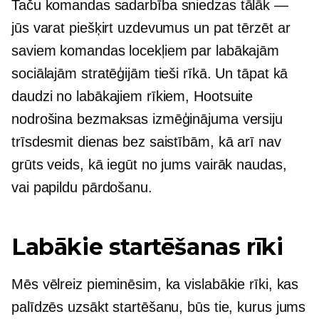
Taču komandas sadarbība sniedzas tālāk —
jūs varat piešķirt uzdevumus un pat tērzēt ar
saviem komandas locekļiem par labākajām
sociālajām stratēģijām tieši rīkā. Un tāpat kā
daudzi no labākajiem rīkiem, Hootsuite
nodrošina bezmaksas izmēģinājuma versiju
trīsdesmit dienas bez saistībām, kā arī nav
grūts veids, kā iegūt no jums vairāk naudas,
vai papildu pārdošanu.
Labākie startēšanas rīki
Mēs vēlreiz pieminēsim, ka vislabākie rīki, kas
palīdzēs uzsākt startēšanu, būs tie, kurus jums