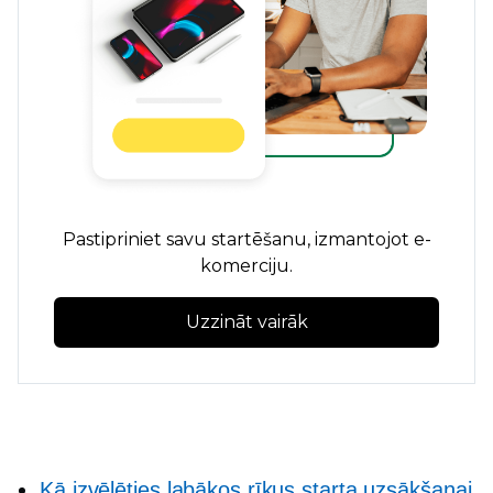
Pastipriniet savu startēšanu, izmantojot e-
komerciju.
Uzzināt vairāk
Kā izvēlēties labākos rīkus starta uzsākšanai