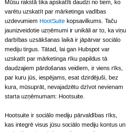
Mūsu rakstā tika apskatīti daudzi no tiem, ko
varētu uzskatīt par mārketinga vadības
uzdevumiem
HootSuite
kopsavilkums. Taču
jaunizveidotie uzņēmumi ir unikāli ar to, ka viņu
darbības uzsākšanas laikā ir jāpārvar sociālo
mediju tirgus. Tātad, lai gan Hubspot var
uzskatīt par mārketinga rīku papildus tā
daudzajiem pārdošanas veidiem, ir viens rīks,
par kuru jūs, iespējams, esat dzirdējuši, bez
kura, mūsuprāt, nevajadzētu dzīvot nevienam
starta uzņēmumam: Hootsuite.
Hootsuite ir sociālo mediju pārvaldības rīks,
kas integrē visus jūsu sociālo mediju kontus un