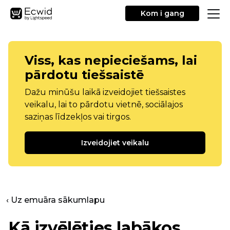
Kom i gang
Viss, kas nepieciešams, lai
pārdotu tiešsaistē
Dažu minūšu laikā izveidojiet tiešsaistes
veikalu, lai to pārdotu vietnē, sociālajos
saziņas līdzekļos vai tirgos.
Izveidojiet veikalu
‹ Uz emuāra sākumlapu
Kā izvēlēties labākos