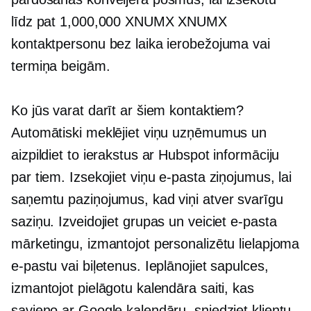
līdz pat 1,000,000 XNUMX XNUMX
kontaktpersonu bez laika ierobežojuma vai
termiņa beigām.
Ko jūs varat darīt ar šiem kontaktiem?
Automātiski meklējiet viņu uzņēmumus un
aizpildiet to ierakstus ar Hubspot informāciju
par tiem. Izsekojiet viņu e-pasta ziņojumus, lai
saņemtu paziņojumus, kad viņi atver svarīgu
saziņu. Izveidojiet grupas un veiciet e-pasta
mārketingu, izmantojot personalizētu lielapjoma
e-pastu vai biļetenus. Ieplānojiet sapulces,
izmantojot pielāgotu kalendāra saiti, kas
savieno ar Google kalendāru, sniedziet klientu