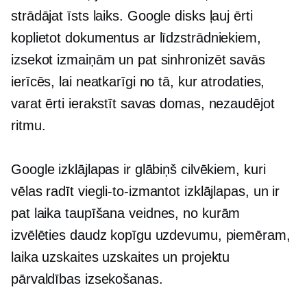
strādājat
īsts laiks.
Google disks ļauj ērti
koplietot dokumentus ar līdzstrādniekiem,
izsekot izmaiņām un pat sinhronizēt savās
ierīcēs, lai neatkarīgi no tā, kur atrodaties,
varat ērti ierakstīt savas domas, nezaudējot
ritmu.
Google izklājlapas ir glābiņš cilvēkiem, kuri
vēlas radīt
viegli-to-izmantot
izklājlapas, un ir
pat
laika taupīšana
veidnes, no kurām
izvēlēties daudz kopīgu uzdevumu, piemēram,
laika uzskaites uzskaites un projektu
pārvaldības izsekošanas.