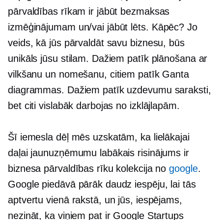
pārvaldības rīkam ir jābūt bezmaksas
izmēģinājumam un/vai jābūt
lēts.
Kāpēc? Jo
veids, kā jūs pārvaldāt savu biznesu, būs
unikāls jūsu stilam. Dažiem patīk plānošana ar
vilkšanu un nomešanu, citiem patīk Ganta
diagrammas. Dažiem patīk uzdevumu saraksti,
bet citi vislabāk darbojas no izklājlapām.
Šī iemesla dēļ mēs uzskatām, ka lielākajai
daļai jaunuzņēmumu labākais risinājums ir
biznesa pārvaldības rīku kolekcija no
google
.
Google piedāvā pārāk daudz iespēju, lai tās
aptvertu vienā rakstā, un jūs, iespējams,
nezināt, ka viņiem pat ir Google Startups