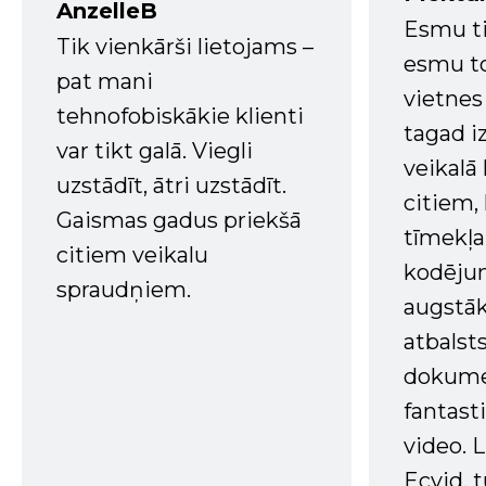
AnzelleB
Esmu ti
Tik vienkārši lietojams –
esmu to
pat mani
vietnes
tehnofobiskākie klienti
tagad i
var tikt galā. Viegli
veikalā
uzstādīt, ātri uzstādīt.
citiem
Gaismas gadus priekšā
tīmekļa 
citiem veikalu
kodējum
spraudņiem.
augstā
atbalsts
dokume
fantast
video. L
Ecvid, t