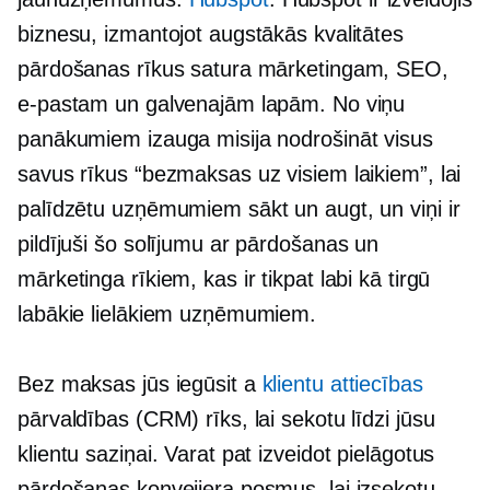
biznesu, izmantojot augstākās kvalitātes
pārdošanas rīkus satura mārketingam, SEO,
e-pastam un galvenajām lapām. No viņu
panākumiem izauga misija nodrošināt visus
savus rīkus “bezmaksas uz visiem laikiem”, lai
palīdzētu uzņēmumiem sākt un augt, un viņi ir
pildījuši šo solījumu ar pārdošanas un
mārketinga rīkiem, kas ir tikpat labi kā tirgū
labākie lielākiem uzņēmumiem.
Bez maksas jūs iegūsit a
klientu attiecības
pārvaldības (CRM) rīks, lai sekotu līdzi jūsu
klientu saziņai. Varat pat izveidot pielāgotus
pārdošanas konveijera posmus, lai izsekotu