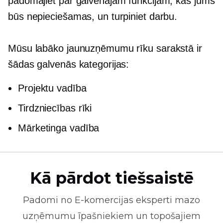
padomājiet par galvenajām funkcijām, kas jums
būs nepieciešamas, un turpiniet darbu.
Mūsu labāko jaunuzņēmumu rīku sarakstā ir
šādas galvenās kategorijas:
Projektu vadība
Tirdzniecības rīki
Mārketinga vadība
Kā pārdot tiešsaistē
Padomi no
E-komercijas
eksperti mazo
uzņēmumu īpašniekiem un topošajiem