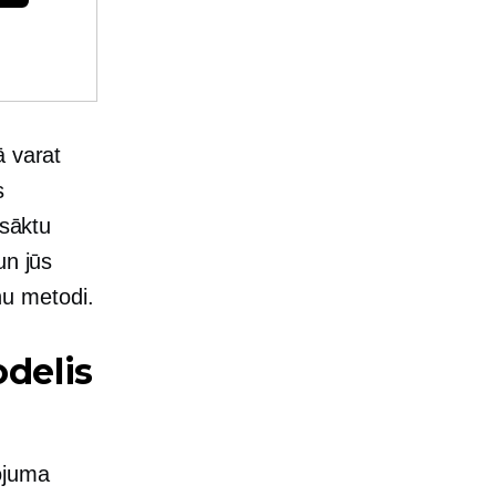
ā varat
s
 sāktu
un jūs
inu metodi.
odelis
ojuma