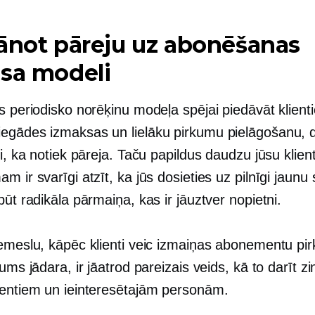
ānot pāreju uz abonēšanas
sa modeli
s periodisko norēķinu modeļa spējai piedāvāt klient
egādes izmaksas un lielāku pirkumu pielāgošanu, d
ti, ka notiek pāreja. Taču papildus daudzu jūsu klien
m ir svarīgi atzīt, ka jūs dosieties uz pilnīgi jaunu 
būt radikāla pārmaiņa, kas ir jāuztver nopietni.
iemeslu, kāpēc klienti veic izmaiņas abonementu pi
jums jādara, ir jāatrod pareizais veids, kā to darīt 
ientiem un ieinteresētajām personām.