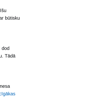
īšu
par būtisku
i dod
u. Tādā
znesa
cīgākas