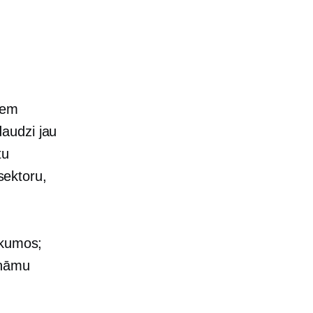
iem
audzi jau
tu
sektoru,
rkumos;
zināmu