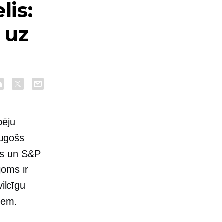
is:
 uz
pēju
augošs
as un S&P
joms ir
vilcīgu
iem.