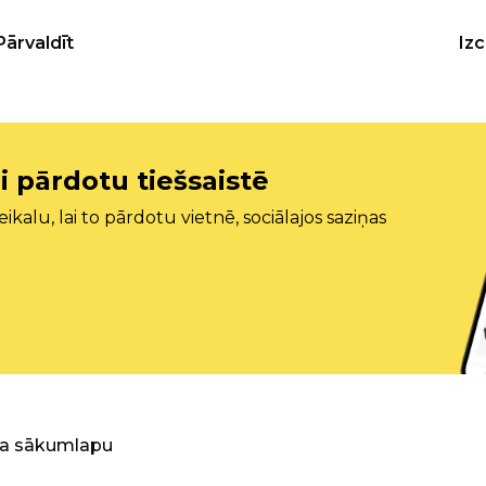
Pārvaldīt
Iz
i pārdotu tiešsaistē
ikalu, lai to pārdotu vietnē, sociālajos saziņas
ra sākumlapu