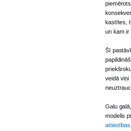
piemērots
konsekven
kastītes, 
un kam ir 
Šī pastāv
papildinā
priekšrok
veidā viņ
neuztrauco
Galu galā
modelis p
attiecības