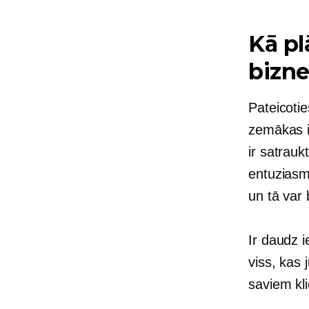
Kā pl
bizne
Pateicotie
zemākas i
ir satrauk
entuziasma
un tā var 
Ir daudz 
viss, kas 
saviem kl