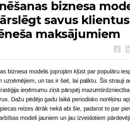
nēšanas biznesa model
ārslēgt savus klientus
ēneša maksājumiem
s biznesa modelis joprojām kļūst par populāru ies
 uzņēmējiem, un tas ir šeit, lai paliktu. Šis
strauji 
tratēģija ieņēmumu ziņā pārspēj mazumtirdzniecīb
rus. Dažu pēdējo gadu laikā periodisko norēķinu ap
piecas reizes ātrāk nekā abi šie, padarot to par pie
rbības modeli jauniem un jau izveidotiem pārdevēj