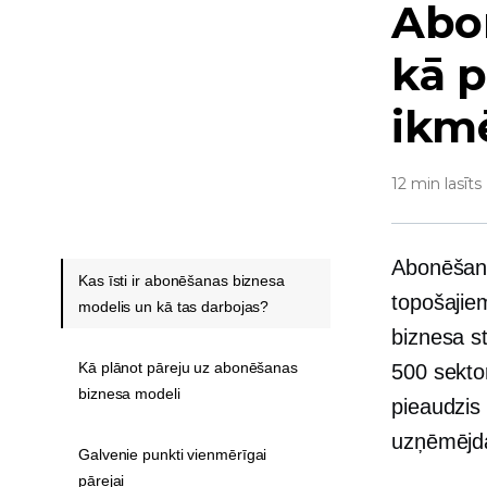
Abo
kā p
ikm
12 min lasīts
Abonēšana
Kas īsti ir abonēšanas biznesa
topošajiem
modelis un kā tas darbojas?
biznesa s
Kā plānot pāreju uz abonēšanas
500 sekto
biznesa modeli
pieaudzis 
uzņēmējda
Galvenie punkti vienmērīgai
pārejai