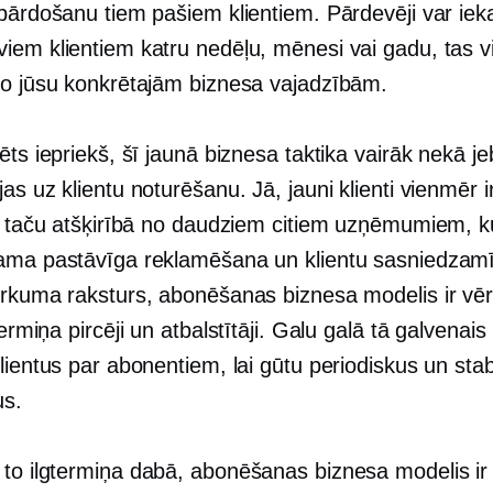
 pārdošanu tiem pašiem klientiem. Pārdevēji var iek
iem klientiem katru nedēļu, mēnesi vai gadu, tas v
no jūsu konkrētajām biznesa vajadzībām.
ēts iepriekš, šī jaunā biznesa taktika vairāk nekā je
as uz klientu noturēšanu. Jā, jauni klienti vienmēr i
i, taču atšķirībā no daudziem citiem uzņēmumiem, k
ama pastāvīga reklamēšana un klientu sasniedzamī
rkuma raksturs, abonēšanas biznesa modelis ir vēr
termiņa
pircēji un atbalstītāji. Galu galā tā galvenais
lientus par abonentiem, lai gūtu periodiskus un stab
s.
 to
ilgtermiņa
dabā, abonēšanas biznesa modelis ir li