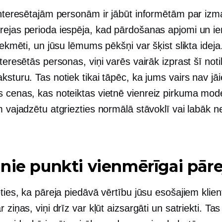
einteresētajām personām ir jābūt informētām par iz
rejas perioda iespēja, kad pārdošanas apjomi un 
etekmēti, un jūsu lēmums pēkšņi var šķist slikta ideja
nteresētās personas, viņi varēs vairāk izprast šī no
ksturu. Tas notiek tikai tāpēc, ka jums vairs nav jā
s cenas, kas noteiktas vietnē
vienreiz
pirkuma model
m vajadzētu atgriezties normālā stāvoklī vai labāk n
nie punkti vienmērīgai pāre
eties, ka pāreja piedāvā vērtību jūsu esošajiem klie
r ziņas, viņi drīz var kļūt aizsargāti un satriekti. Ta