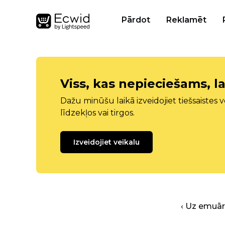
Pārdot
Reklamēt
Viss, kas nepieciešams, la
Dažu minūšu laikā izveidojiet tiešsaistes ve
līdzekļos vai tirgos.
Izveidojiet veikalu
‹ Uz emuā