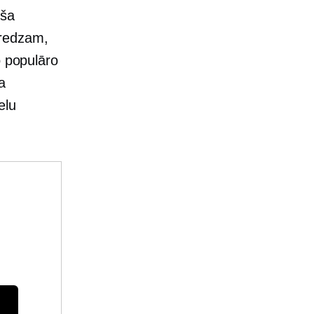
eša
 redzam,
o populāro
a
elu