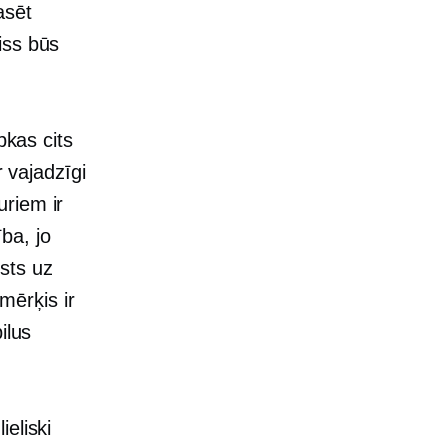
asēt
iss būs
bkas cits
r vajadzīgi
uriem ir
ba, jo
sts uz
 mērķis ir
ilus
eliski