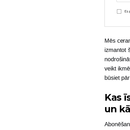
Es 
Mēs ceram
izmantot 
nodrošināt
veikt ikmē
būsiet pār
Kas ī
un kā
Abonēšana