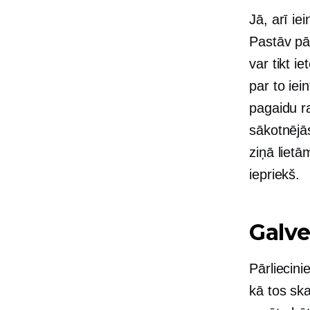
Jā, arī i
Pastāv pā
var tikt i
par to iei
pagaidu ra
sākotnējā
ziņā lietā
iepriekš.
Galve
Pārliecini
kā tos ska