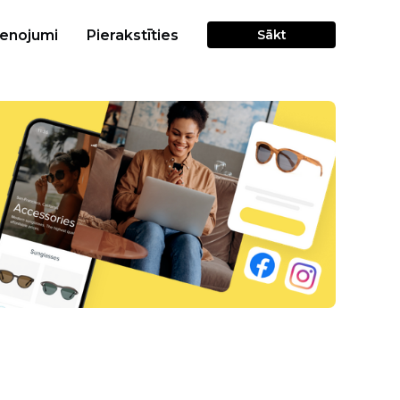
cenojumi
Pierakstīties
Sākt