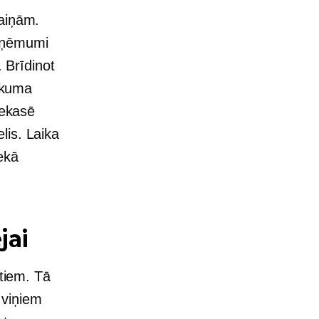
maiņām.
ieņēmumi
. Brīdinot
tikuma
iekasē
is. Laika
ekā
jai
ntiem. Tā
s viņiem