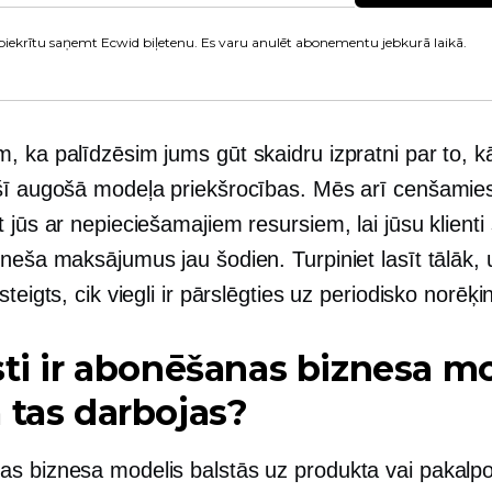
piekrītu saņemt Ecwid biļetenu. Es varu anulēt abonementu jebkurā laikā.
, ka palīdzēsim jums gūt skaidru izpratni par to, k
šī augošā modeļa priekšrocības. Mēs arī cenšamie
 jūs ar nepieciešamajiem resursiem, lai jūsu klienti
neša maksājumus jau šodien. Turpiniet lasīt tālāk, 
steigts, cik viegli ir pārslēgties uz periodisko norēķ
sti ir abonēšanas biznesa m
 tas darbojas?
s biznesa modelis balstās uz produkta vai pakalp