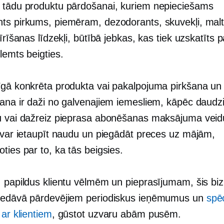
 tādu produktu pārdošanai, kuriem nepieciešams
ts pirkums, piemēram, dezodorants, skuvekļi, malt
tīrīšanas līdzekļi, būtībā jebkas, kas tiek uzskatīts 
lemts beigties.
īgā konkrēta produkta vai pakalpojuma pirkšana un
šana ir daži no galvenajiem iemesliem, kāpēc daudz
u vai dažreiz pieprasa abonēšanas maksājuma veid
i var ietaupīt naudu un piegādāt preces uz mājām,
ties par to, ka tās beigsies.
, papildus klientu vēlmēm un pieprasījumam, šis bi
iedāvā pārdevējiem periodiskus ieņēmumus un
spē
 ar klientiem
, gūstot uzvaru abām pusēm.