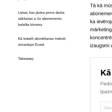
Tā kā mūs
Lietas, kas jāzina pirms darba
abonement
sākšanas a Uz abonementu
ka ievēroj
balstīta bizness
mārketinga
koncentrē
Kā iestatīt abonēšanas metodi,
izmantojot Ecwid
izaugsmi 
Takeaway
Kā
Pado
īpaš