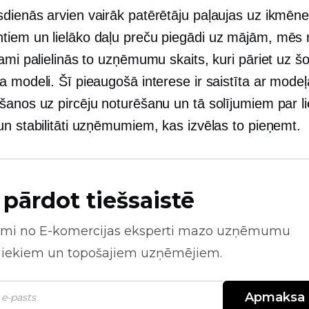
dienās arvien vairāk patērētāju paļaujas uz ikmēn
iem un lielāko daļu preču piegādi uz mājām, mēs
ami palielinās to uzņēmumu skaits, kuri pāriet uz š
 modeli. Šī pieaugošā interese ir saistīta ar modeļ
šanos uz pircēju noturēšanu un tā solījumiem par li
un stabilitāti uzņēmumiem, kas izvēlas to pieņemt.
 pārdot tiešsaistē
mi no
E-komercijas
eksperti mazo uzņēmumu
niekiem un topošajiem uzņēmējiem.
Apmaksa