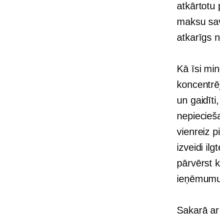
atkārtotu
maksu sav
atkarīgs 
Kā īsi min
koncentrēj
un gaidīt
nepiecieš
vienreiz
pi
izveidi
ilg
pārvērst k
ieņēmumu
Sakarā ar