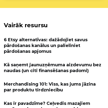
Vairāk resursu
6 Etsy alternatīvas: dažādojiet savus
pārdošanas kanālus un palieliniet
pārdošanas apjomus
Kā saņemt jaunuzņēmuma aizdevumu bez
naudas (un citi finansēšanas padomi)
Merchandising 101: Viss, kas jums jāzina
par produktu tirdzniecību
Kas ir pavadzīme? Ceļvedis mazajiem