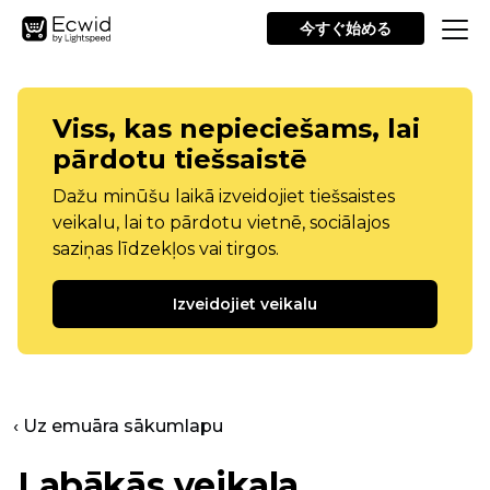
今すぐ始める
Viss, kas nepieciešams, lai
pārdotu tiešsaistē
Dažu minūšu laikā izveidojiet tiešsaistes
veikalu, lai to pārdotu vietnē, sociālajos
saziņas līdzekļos vai tirgos.
Izveidojiet veikalu
‹ Uz emuāra sākumlapu
Labākās veikala