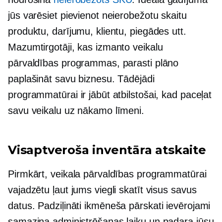
jūs varēsiet pievienot neierobežotu skaitu
produktu, darījumu, klientu, piegādes utt.
Mazumtirgotāji, kas izmanto veikalu
pārvaldības programmas, parasti plāno
paplašināt savu biznesu. Tādējādi
programmatūrai ir jābūt atbilstošai, kad paceļat
savu veikalu uz nākamo līmeni.
Visaptveroša inventāra atskaite
Pirmkārt, veikala pārvaldības programmatūrai
vajadzētu ļaut jums viegli skatīt visus savus
datus.
Padziļināti
ikmēneša pārskati ievērojami
samazina administrēšanas laiku un padara jūsu