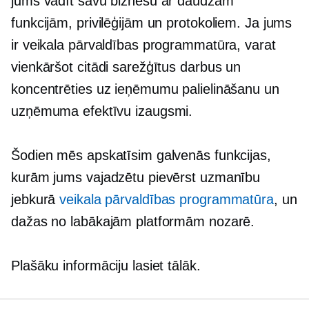
jums vadīt savu biznesu ar daudzām
funkcijām, privilēģijām un protokoliem. Ja jums
ir veikala pārvaldības programmatūra, varat
vienkāršot citādi sarežģītus darbus un
koncentrēties uz ieņēmumu palielināšanu un
uzņēmuma efektīvu izaugsmi.
Šodien mēs apskatīsim galvenās funkcijas,
kurām jums vajadzētu pievērst uzmanību
jebkurā
veikala pārvaldības programmatūra
, un
dažas no labākajām platformām nozarē.
Plašāku informāciju lasiet tālāk.