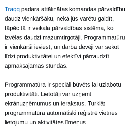
Traqq
padara attālinātas komandas pārvaldību
daudz vienkāršāku, nekā jūs varētu gaidīt,
tāpēc tā ir veikala pārvaldības sistēma, ko
izvēlas daudzi mazumtirgotāji. Programmatūru
ir vienkārši ieviest, un darba devēji var sekot
līdzi produktivitātei un efektīvi pārraudzīt
apmaksājamās stundas.
Programmatūra ir
speciāli būvēts
lai uzlabotu
produktivitāti. Lietotāji var uzņemt
ekrānuzņēmumus un ierakstus. Turklāt
programmatūra automātiski reģistrē vietnes
lietojumu un aktivitātes līmeņus.