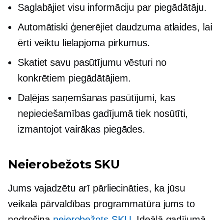
Saglabājiet visu informāciju par piegādātāju.
Automātiski ģenerējiet daudzuma atlaides, lai
ērti veiktu lielapjoma pirkumus.
Skatiet savu pasūtījumu vēsturi no
konkrētiem piegādātājiem.
Daļējas saņemšanas pasūtījumi, kas
nepieciešamības gadījumā tiek nosūtīti,
izmantojot vairākas piegādes.
Neierobežots SKU
Jums vajadzētu arī pārliecināties, ka jūsu
veikala pārvaldības programmatūra jums to
nodrošina
neierobežots SKU
. Ideālā gadījumā