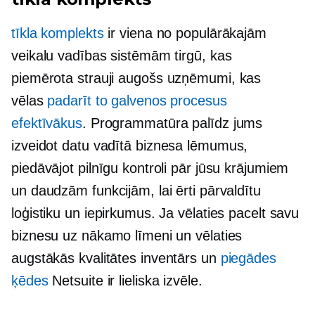
tīkla komplekts
ir viena no populārākajām
veikalu vadības sistēmām tirgū, kas
piemērota
strauji augošs
uzņēmumi, kas
vēlas
padarīt to galvenos procesus
efektīvākus
. Programmatūra palīdz jums
izveidot
datu vadītā
biznesa lēmumus,
piedāvājot pilnīgu kontroli pār jūsu krājumiem
un daudzām funkcijām, lai ērti pārvaldītu
loģistiku un iepirkumus. Ja vēlaties pacelt savu
biznesu uz nākamo līmeni un vēlaties
augstākās kvalitātes
inventārs un
piegādes
ķēdes
Netsuite ir lieliska izvēle.