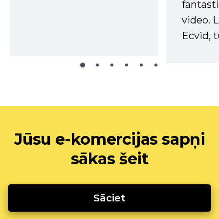
fantast
video. L
Ecvid, t
Jūsu e-komercijas sapņi
sākas šeit
Sāciet