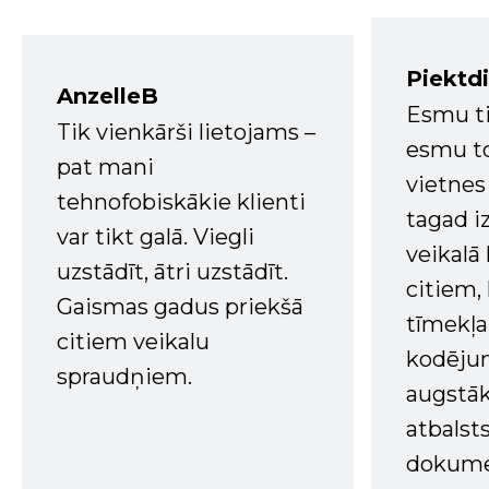
Piektd
AnzelleB
Esmu ti
Tik vienkārši lietojams –
esmu to
pat mani
vietnes
tehnofobiskākie klienti
tagad i
var tikt galā. Viegli
veikalā
uzstādīt, ātri uzstādīt.
citiem
Gaismas gadus priekšā
tīmekļa 
citiem veikalu
kodējum
spraudņiem.
augstā
atbalsts
dokume