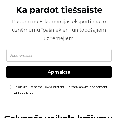
Kā pārdot tiešsaistē
Padomi no
E-komercijas
eksperti mazo
uzņēmumu īpašniekiem un topošajiem
uzņēmējiem.
Apmaksa
Es piekrītu saņemt Ecwid biļetenu. Es varu anulēt abonementu
jebkurā laikā.