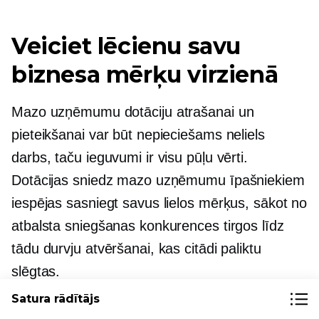
Veiciet lēcienu savu
biznesa mērķu virzienā
Mazo uzņēmumu dotāciju atrašanai un
pieteikšanai var būt nepieciešams neliels
darbs, taču ieguvumi ir visu pūļu vērti.
Dotācijas sniedz mazo uzņēmumu īpašniekiem
iespējas sasniegt savus lielos mērķus, sākot no
atbalsta sniegšanas konkurences tirgos līdz
tādu durvju atvēršanai, kas citādi paliktu
slēgtas.
Satura rādītājs
Sāciet meklēšanu jau šodien un nekautrējieties