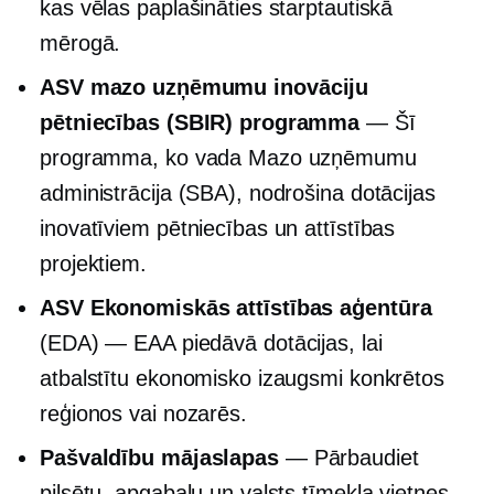
kas vēlas paplašināties starptautiskā
mērogā.
ASV mazo uzņēmumu inovāciju
pētniecības (SBIR) programma
— Šī
programma, ko vada Mazo uzņēmumu
administrācija (SBA), nodrošina dotācijas
inovatīviem pētniecības un attīstības
projektiem.
ASV Ekonomiskās attīstības aģentūra
(EDA) — EAA piedāvā dotācijas, lai
atbalstītu ekonomisko izaugsmi konkrētos
reģionos vai nozarēs.
Pašvaldību mājaslapas
— Pārbaudiet
pilsētu, apgabalu un valsts tīmekļa vietnes,