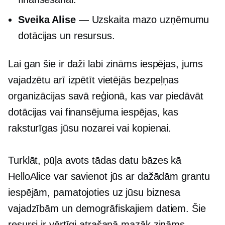
Sveika Alise
— Uzskaita mazo uzņēmumu
dotācijas un resursus.
Lai gan šie ir daži
labi zināms
iespējas, jums
vajadzētu arī izpētīt vietējās bezpeļņas
organizācijas savā reģionā, kas var piedāvāt
dotācijas vai finansējuma iespējas, kas
raksturīgas jūsu nozarei vai kopienai.
Turklāt,
pūļa avots
tādas datu bāzes kā
HelloAlice var savienot jūs ar dažādām grantu
iespējām, pamatojoties uz jūsu biznesa
vajadzībām un demogrāfiskajiem datiem. Šie
resursi ir vērtīgi atrašanā
mazāk zināms