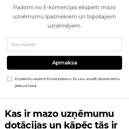
Padomi no
E-komercijas
eksperti mazo
uzņēmumu īpašniekiem un topošajiem
uzņēmējiem.
Apmaksa
Es piekrītu saņemt Ecwid biļetenu. Es varu anulēt abonementu
jebkurā laikā.
Kas ir mazo uzņēmumu
dotācijas un kāpēc tās ir