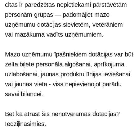
citas ir paredzētas nepietiekami pārstāvētām
personām
grupas — padomājiet
mazo
uzņēmumu dotācijas sievietēm, veterāniem
vai
mazākuma vadīts
uzņēmumiem.
Mazo uzņēmumu īpašniekiem dotācijas var būt
zelta biļete personāla algošanai, aprīkojuma
uzlabošanai, jaunas produktu līnijas ieviešanai
vai jaunas
vieta - viss
nepievienojot parādu
savai bilancei.
Bet kā atrast šīs nenotveramās dotācijas?
Iedziļināsimies.