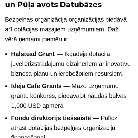
un
Pūļa avots
Datubāzes
Bezpeļņas organizācija
organizācijas piedāvā
arī dotācijas mazajiem uzņēmumiem. Daži
vērā ņemami piemēri ir:
Halstead Grant
— Ikgadējā dotācija
juvelierizstrādājumu dizaineriem ar inovatīvu
biznesa plānu un ierobežotiem resursiem.
Ideja Cafe Grants
— Mazo uzņēmumu
grantu konkurss, piedāvājot naudas balvas
1,000 USD apmērā.
Fondu direktorijs tiešsaistē
— Palīdz
atrast dotācijas bezpeļņas organizāciju
finansēšanai.