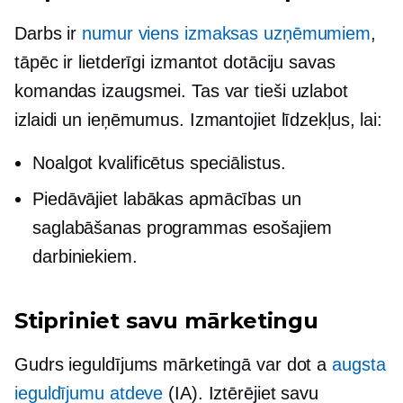
Darbs ir
numur viens izmaksas uzņēmumiem
,
tāpēc ir lietderīgi izmantot dotāciju savas
komandas izaugsmei. Tas var tieši uzlabot
izlaidi un ieņēmumus. Izmantojiet līdzekļus, lai:
Noalgot kvalificētus speciālistus.
Piedāvājiet labākas apmācības un
saglabāšanas programmas esošajiem
darbiniekiem.
Stipriniet savu mārketingu
Gudrs ieguldījums mārketingā var dot a
augsta
ieguldījumu atdeve
(IA). Iztērējiet savu