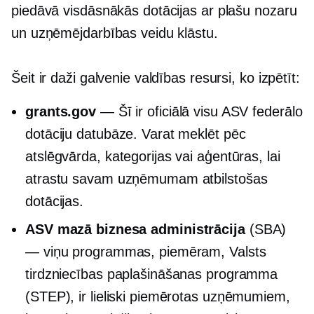
piedāvā visdāsnākās dotācijas ar plašu nozaru
un uzņēmējdarbības veidu klāstu.
Šeit ir daži galvenie valdības resursi, ko izpētīt:
grants.gov
— Šī ir oficiālā visu ASV federālo
dotāciju datubāze. Varat meklēt pēc
atslēgvārda, kategorijas vai aģentūras, lai
atrastu savam uzņēmumam atbilstošas ​​
dotācijas.
ASV mazā biznesa administrācija
(SBA)
— viņu programmas, piemēram, Valsts
tirdzniecības paplašināšanas programma
(STEP), ir lieliski piemērotas uzņēmumiem,