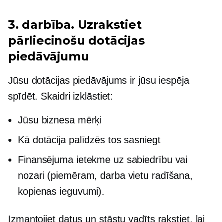
3. darbība. Uzrakstiet
pārliecinošu dotācijas
piedāvājumu
Jūsu dotācijas piedāvājums ir jūsu iespēja
spīdēt. Skaidri izklāstiet:
Jūsu biznesa mērķi
Kā dotācija palīdzēs tos sasniegt
Finansējuma ietekme uz sabiedrību vai
nozari (piemēram, darba vietu radīšana,
kopienas ieguvumi).
Izmantojiet datus un
stāstu vadīts
rakstiet, lai