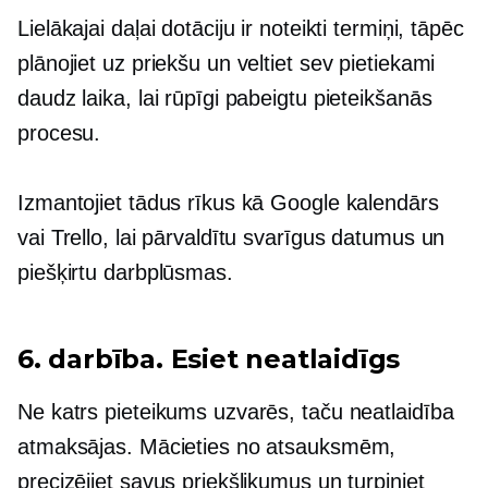
Lielākajai daļai dotāciju ir noteikti termiņi, tāpēc
plānojiet uz priekšu un veltiet sev pietiekami
daudz laika, lai rūpīgi pabeigtu pieteikšanās
procesu.
Izmantojiet tādus rīkus kā Google kalendārs
vai Trello, lai pārvaldītu svarīgus datumus un
piešķirtu darbplūsmas.
6. darbība. Esiet neatlaidīgs
Ne katrs pieteikums uzvarēs, taču neatlaidība
atmaksājas. Mācieties no atsauksmēm,
precizējiet savus priekšlikumus un turpiniet