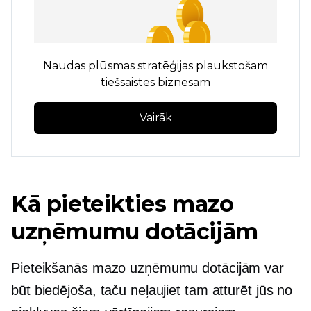
Naudas plūsmas stratēģijas plaukstošam
tiešsaistes biznesam
Vairāk
Kā pieteikties mazo
uzņēmumu dotācijām
Pieteikšanās mazo uzņēmumu dotācijām var
būt biedējoša, taču neļaujiet tam atturēt jūs no