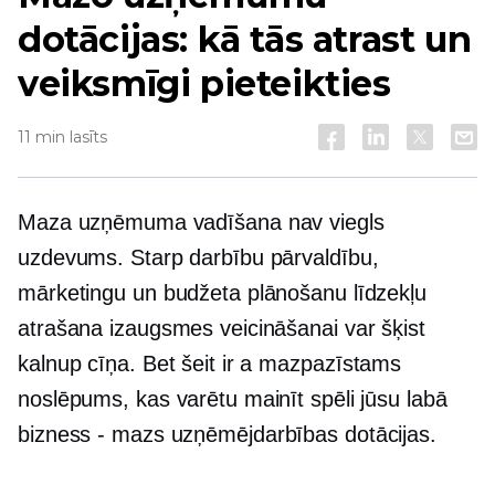
dotācijas: kā tās atrast un
veiksmīgi pieteikties
11 min lasīts
Maza uzņēmuma vadīšana nav viegls
uzdevums. Starp darbību pārvaldību,
mārketingu un budžeta plānošanu līdzekļu
atrašana izaugsmes veicināšanai var šķist
kalnup cīņa. Bet šeit ir a
mazpazīstams
noslēpums, kas varētu mainīt spēli jūsu labā
bizness - mazs
uzņēmējdarbības dotācijas.