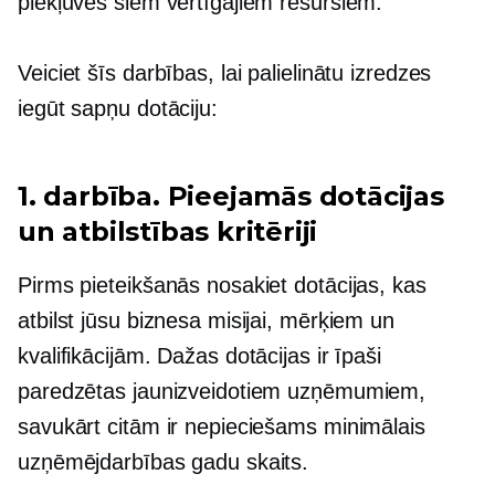
piekļuves šiem vērtīgajiem resursiem.
Veiciet šīs darbības, lai palielinātu izredzes
iegūt sapņu dotāciju:
1. darbība. Pieejamās dotācijas
un atbilstības kritēriji
Pirms pieteikšanās nosakiet dotācijas, kas
atbilst jūsu biznesa misijai, mērķiem un
kvalifikācijām. Dažas dotācijas ir īpaši
paredzētas jaunizveidotiem uzņēmumiem,
savukārt citām ir nepieciešams minimālais
uzņēmējdarbības gadu skaits.