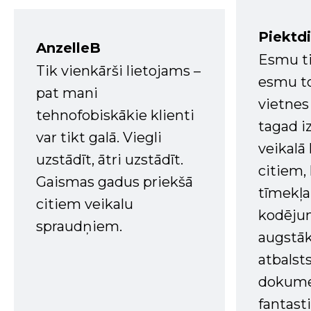
Piektd
AnzelleB
Esmu ti
Tik vienkārši lietojams –
esmu to
pat mani
vietnes
tehnofobiskākie klienti
tagad i
var tikt galā. Viegli
veikalā
uzstādīt, ātri uzstādīt.
citiem
Gaismas gadus priekšā
tīmekļa 
citiem veikalu
kodējum
spraudņiem.
augstā
atbalsts
dokume
fantast