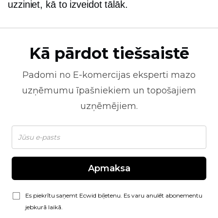
uzziniet, kā to izveidot tālāk.
Kā pārdot tiešsaistē
Padomi no
E-komercijas
eksperti mazo
uzņēmumu īpašniekiem un topošajiem
uzņēmējiem.
Apmaksa
Es piekrītu saņemt Ecwid biļetenu. Es varu anulēt abonementu
jebkurā laikā.