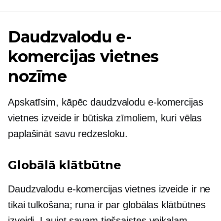
Daudzvalodu e-
komercijas vietnes
nozīme
Apskatīsim, kāpēc daudzvalodu e-komercijas
vietnes izveide ir būtiska zīmoliem, kuri vēlas
paplašināt savu redzesloku.
Globālā klātbūtne
Daudzvalodu e-komercijas vietnes izveide ir ne
tikai tulkošana; runa ir par globālas klātbūtnes
izveidi. Ļaujot savam tiešsaistes veikalam