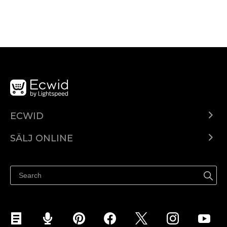
ECWID
Ecwid.com
SÄLJ ONLINE
Pris
Sälj överallt
Hjälpcenter
Sälj på Facebook
Sälj på Instagram