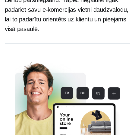
cerību pārsniegšanu. Tāpēc negaidiet ilgāk;
padariet savu e-komercijas vietni daudzvalodu,
lai to padarītu
orientēts uz klientu
un pieejams
visā pasaulē.