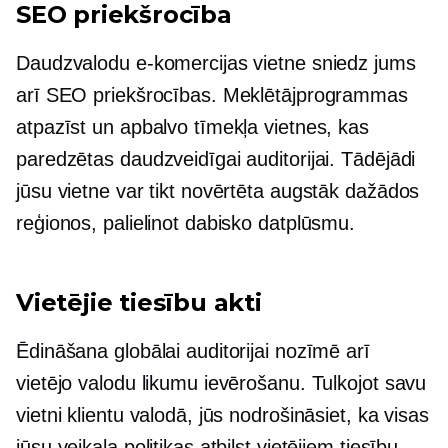
SEO priekšrocība
Daudzvalodu e-komercijas vietne sniedz jums
arī SEO priekšrocības. Meklētājprogrammas
atpazīst un apbalvo tīmekļa vietnes, kas
paredzētas daudzveidīgai auditorijai. Tādējādi
jūsu vietne var tikt novērtēta augstāk dažādos
reģionos, palielinot dabisko datplūsmu.
Vietējie tiesību akti
Ēdināšana globālai auditorijai nozīmē arī
vietējo valodu likumu ievērošanu. Tulkojot savu
vietni klientu valodā, jūs nodrošināsiet, ka visas
jūsu veikala politikas atbilst vietējiem tiesību