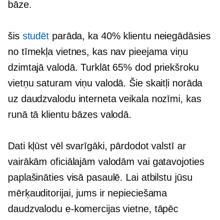
bāze.
šis
studēt
parāda, ka 40% klientu neiegādāsies
no tīmekļa vietnes, kas nav pieejama viņu
dzimtajā valodā. Turklāt 65% dod priekšroku
vietņu saturam viņu valodā. Šie skaitļi norāda
uz daudzvalodu interneta veikala nozīmi, kas
runā tā klientu bāzes valodā.
Dati kļūst vēl svarīgāki, pārdodot valstī ar
vairākām oficiālajām valodām vai gatavojoties
paplašināties visā pasaulē. Lai atbilstu jūsu
mērķauditorijai, jums ir nepieciešama
daudzvalodu e-komercijas vietne, tāpēc