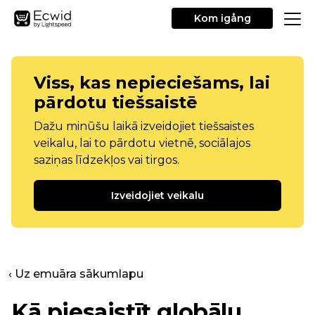
Kom igång
Viss, kas nepieciešams, lai
pārdotu tiešsaistē
Dažu minūšu laikā izveidojiet tiešsaistes
veikalu, lai to pārdotu vietnē, sociālajos
saziņas līdzekļos vai tirgos.
Izveidojiet veikalu
‹ Uz emuāra sākumlapu
Kā piesaistīt globālu