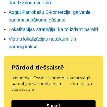
daudzvalodu veikalu
Apgūt
Pārrobežu
E-komercija: galvenie
padomi panākumu gūšanai
Lokalizācijas stratēģija: kā to izdarīt pareizi
Vietņu lokalizācijas noteikumi un
paraugprakse
Pārdod tiešsaistē
Izmantojot Ecwid e-komerciju, varat viegli
pārdot jebkur un ikvienam — internetā un
visā pasaulē.
Sāciet