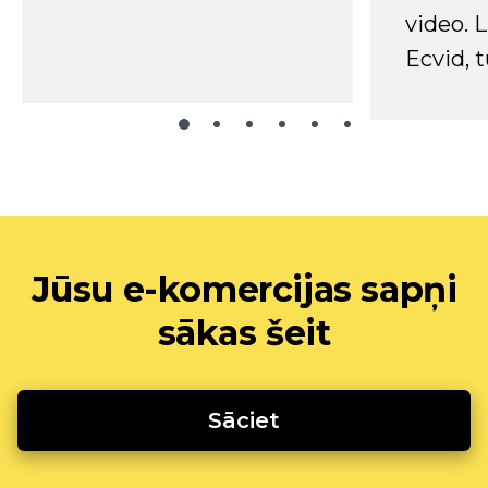
video. L
Ecvid, t
Jūsu e-komercijas sapņi
sākas šeit
Sāciet