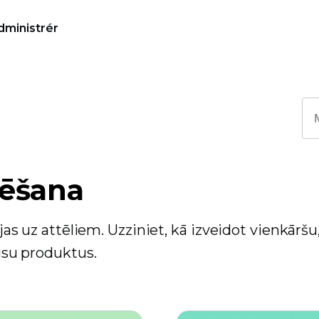
dministrér
fēšana
ujas uz attēliem. Uzziniet, kā izveidot vienkāršu
jūsu produktus.