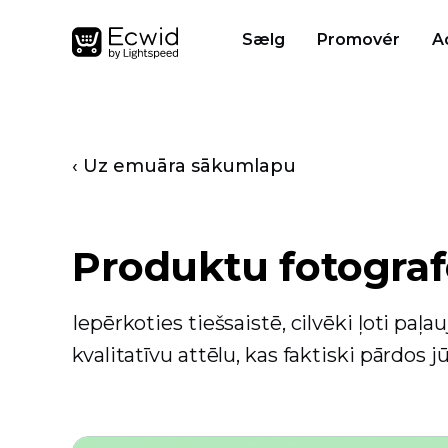
Sælg
Promovér
A
‹ Uz emuāra sākumlapu
Produktu fotogra
Iepērkoties tiešsaistē, cilvēki ļoti paļa
kvalitatīvu attēlu, kas faktiski pārdos 