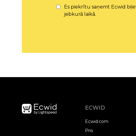
Es piekrītu saņemt Ecwid bi
jebkurā laikā.
ECWID
Ecwid.com
Pris