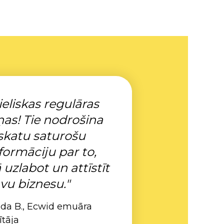
ieliskas regulāras
ņas! Tie nodrošina
skatu saturošu
formāciju par to,
 uzlabot un attīstīt
vu biznesu."
nda B., Ecwid emuāra
ītāja