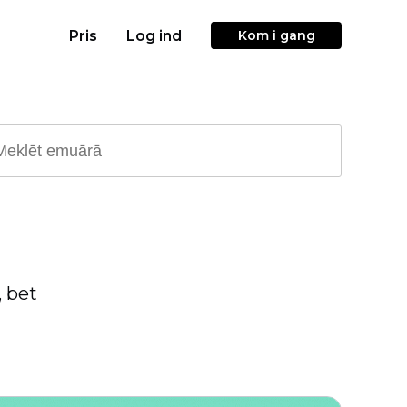
Pris
Log ind
Kom i gang
, bet