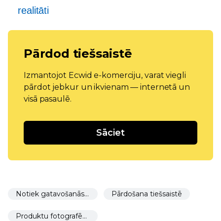
realitāti
Pārdod tiešsaistē
Izmantojot Ecwid e-komerciju, varat viegli
pārdot jebkur un ikvienam — internetā un
visā pasaulē.
Sāciet
Notiek gatavošanās palaišanai
Pārdošana tiešsaistē
Produktu fotografēšana