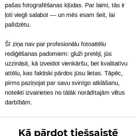
pašas fotografēšanas kļūdas. Par laimi, tās ir
ļoti viegli salabot — un mēs esam šeit, lai
palīdzētu.
Šī ziņa nav par profesionālu fotoattēlu
rediģēšanas padomiem: gluži pretēji, jūs
uzzināsit, kā izveidot vienkāršu, bet kvalitatīvu
attēlu, kas faktiski pārdos jūsu lietas. Tāpēc,
pirms paziņojat par savu svinīgo atklāšanu,
noteikti izvairieties no tālāk norādītajām viltus
darbībām.
Kā pārdot tiešsaistē