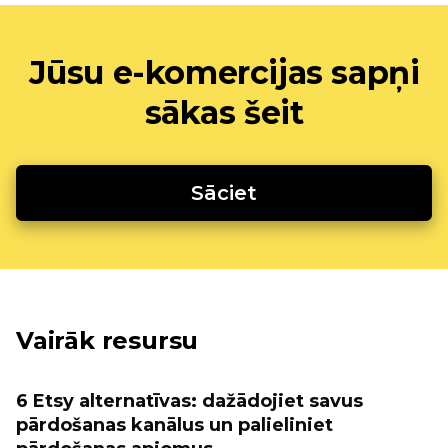
Jūsu e-komercijas sapņi
sākas šeit
Sāciet
Vairāk resursu
6 Etsy alternatīvas: dažādojiet savus
pārdošanas kanālus un palieliniet