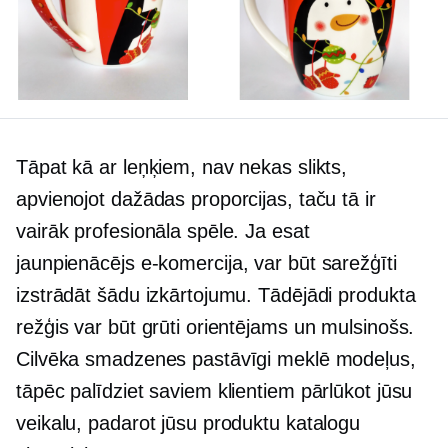
Tāpat kā ar leņķiem, nav nekas slikts,
apvienojot dažādas proporcijas, taču tā ir
vairāk profesionāla spēle. Ja esat
jaunpienācējs
e-komercija,
var būt sarežģīti
izstrādāt šādu izkārtojumu. Tādējādi produkta
režģis var būt grūti orientējams un mulsinošs.
Cilvēka smadzenes pastāvīgi meklē modeļus,
tāpēc palīdziet saviem klientiem pārlūkot jūsu
veikalu, padarot jūsu produktu katalogu