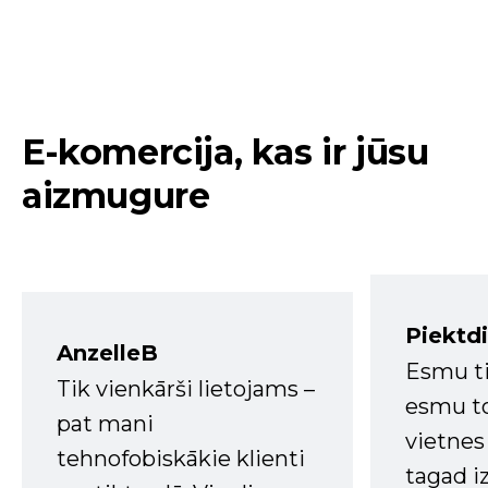
E-komercija, kas ir jūsu
aizmugure
Piektd
AnzelleB
Esmu ti
Tik vienkārši lietojams –
esmu to
pat mani
vietnes
tehnofobiskākie klienti
tagad i