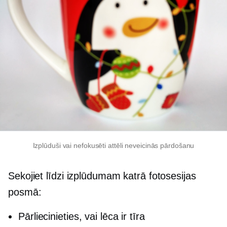
Izplūduši vai nefokusēti attēli neveicinās pārdošanu
Sekojiet līdzi izplūdumam katrā fotosesijas
posmā:
Pārliecinieties, vai lēca ir tīra