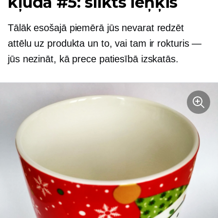
kļūda #5: slikts leņķis
Tālāk esošajā piemērā jūs nevarat redzēt
attēlu uz produkta un to, vai tam ir rokturis —
jūs nezināt, kā prece patiesībā izskatās.