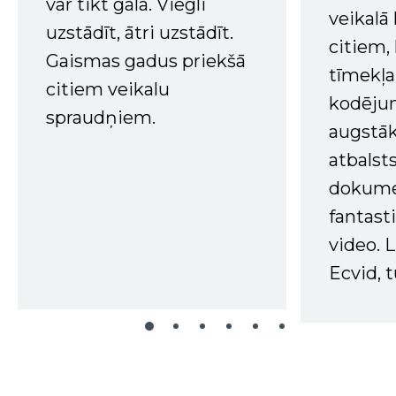
var tikt galā. Viegli
veikalā
uzstādīt, ātri uzstādīt.
citiem
Gaismas gadus priekšā
tīmekļa 
citiem veikalu
kodējum
spraudņiem.
augstā
atbalsts
dokume
fantast
video. L
Ecvid, t