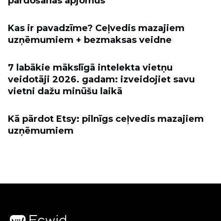
pārdošanas apjomus
Kas ir pavadzīme? Ceļvedis mazajiem
uzņēmumiem + bezmaksas veidne
7 labākie mākslīgā intelekta vietņu
veidotāji 2026. gadam: izveidojiet savu
vietni dažu minūšu laikā
Kā pārdot Etsy: pilnīgs ceļvedis mazajiem
uzņēmumiem