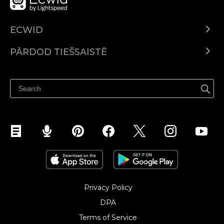
ECWID
Ecwid.com
PĀRDOD TIEŠSAISTĒ
Izcenojumi
Pārdod visur
Palīdzības centrs
Pārdod Facebook
Pārdod Instagram
Privacy Policy
DPA
Terms of Service