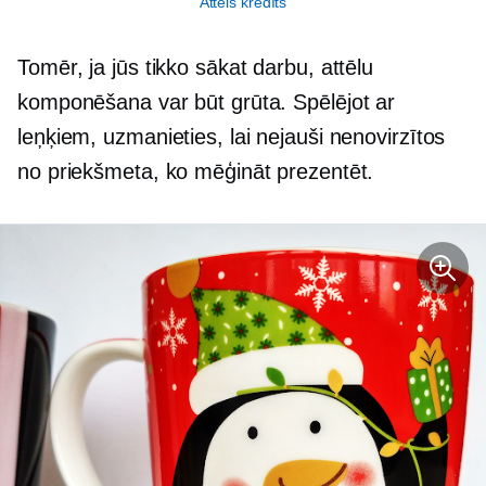
Attēls kredīts
Tomēr, ja jūs tikko sākat darbu, attēlu
komponēšana var būt grūta. Spēlējot ar
leņķiem, uzmanieties, lai nejauši nenovirzītos
no priekšmeta, ko mēģināt prezentēt.