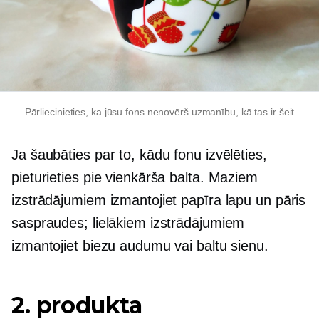
Pārliecinieties, ka jūsu fons nenovērš uzmanību, kā tas ir šeit
Ja šaubāties par to, kādu fonu izvēlēties,
pieturieties pie vienkārša balta. Maziem
izstrādājumiem izmantojiet papīra lapu un pāris
saspraudes; lielākiem izstrādājumiem
izmantojiet biezu audumu vai baltu sienu.
2. produkta