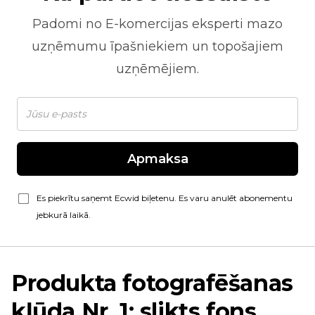
Padomi no
E-komercijas
eksperti mazo
uzņēmumu īpašniekiem un topošajiem
uzņēmējiem.
Apmaksa
Es piekrītu saņemt Ecwid biļetenu. Es varu anulēt abonementu
jebkurā laikā.
Produkta fotografēšanas
kļūda Nr. 1: slikts fons