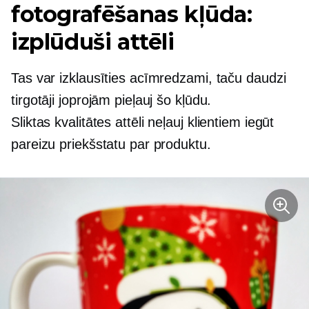
fotografēšanas kļūda:
izplūduši attēli
Tas var izklausīties acīmredzami, taču daudzi
tirgotāji joprojām pieļauj šo kļūdu.
Sliktas kvalitātes
attēli neļauj klientiem iegūt
pareizu priekšstatu par produktu.