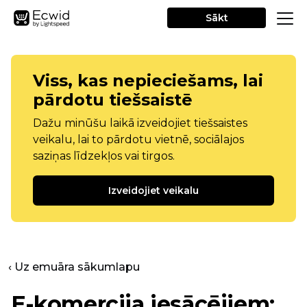
Sākt
Viss, kas nepieciešams, lai
pārdotu tiešsaistē
Dažu minūšu laikā izveidojiet tiešsaistes
veikalu, lai to pārdotu vietnē, sociālajos
saziņas līdzekļos vai tirgos.
Izveidojiet veikalu
‹ Uz emuāra sākumlapu
E-komercija iesācējiem: