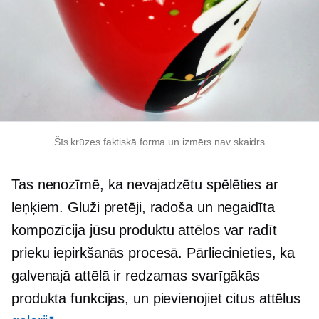
Šīs krūzes faktiskā forma un izmērs nav skaidrs
Tas nenozīmē, ka nevajadzētu spēlēties ar
leņķiem. Gluži pretēji, radoša un negaidīta
kompozīcija jūsu produktu attēlos var radīt
prieku iepirkšanās procesā. Pārliecinieties, ka
galvenajā attēlā ir redzamas svarīgākās
produkta funkcijas, un pievienojiet citus attēlus