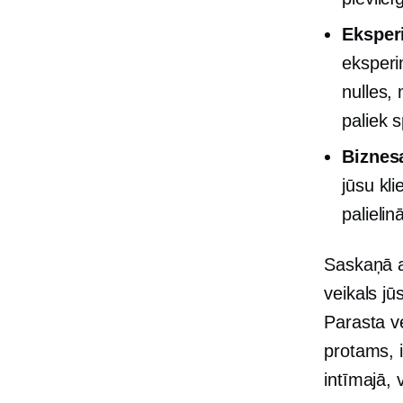
Eksperi
eksperim
nulles,
paliek 
Biznes
jūsu kli
palielin
Saskaņā a
veikals j
Parasta ve
protams, 
intīmajā,