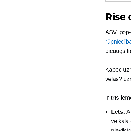
Rise 
ASV,
pop
rūpniecīb
pieaugs l
Kāpēc uzņ
vēlas?
uzn
Ir trīs iem
Lēts:
veikala
pievilc