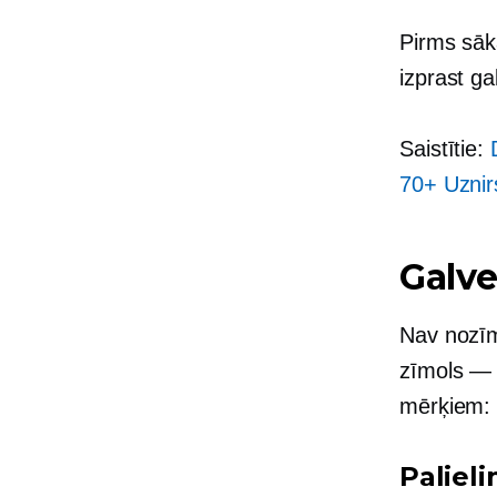
Pirms sāk
izprast g
Saistītie:
70+
Uznir
Galve
Nav nozīm
zīmols — 
mērķiem:
Paliel