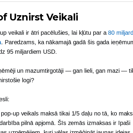
of
Uznirst
Veikali
-up
veikali ir ātri pacēlušies, lai kļūtu par a
80 miljar
a
. Paredzams, ka nākamajā gadā šis gada ieņēmum
īdz 95 miljardiem USD.
ēmēji un mazumtirgotāji — gan lieli, gan mazi — tik
irstošie logi?
esli:
A
pop-up
veikals maksā tikai 1/5 daļu no tā, ko maks
 darbība pilnā apjomā. Šīs zemās izmaksas ir īpaši
īgas uzņēmējiem, kuri vēlas izmēģināt jaunas idejas.