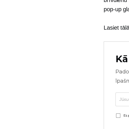
brīvdienu 
pop-up
gl
Lasiet tālā
Kā
Pado
īpaš
Es 