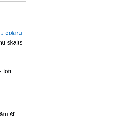
du dolāru
u skaits
 ļoti
ātu šī