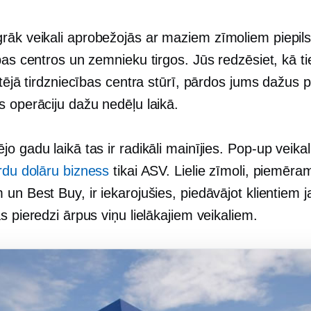
rāk veikali aprobežojās ar maziem zīmoliem piepil
bas centros un zemnieku tirgos. Jūs redzēsiet, kā tie
etējā tirdzniecības centra stūrī, pārdos jums dažus 
s operāciju dažu nedēļu laikā.
o gadu laikā tas ir radikāli mainījies.
Pop-up
veikal
rdu dolāru bizness
tikai ASV. Lielie zīmoli, piemēra
un Best Buy, ir iekarojušies, piedāvājot klientiem 
s pieredzi ārpus viņu lielākajiem veikaliem.