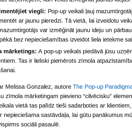
mentējiet viegli:
Pop-up
veikali ļauj mazumtirgotā
entēt ar jaunu pieredzi. Tā vietā, lai izveidotu veik
 mazumtirgotājs var izmēģināt jaunu ideju un pārbaud
spēkā bez nepieciešamības izveidot
liela ietekme
sai
a mārketings:
A
pop-up
veikals piedāvā jūsu uzņē
entiem. Tas ir lieliski piemērots zīmola atpazīstamīb
āšanai.
r Melissa Gonzalez, autore
The
Pop-up
Paradigm
ūsu zīmola mārketingam pievieno “cilvēcisku” elemen
ikala vietā tas palīdz tieši sadarboties ar klientiem,
ir nepieciešama sastāvdaļa, lai gūtu panākumus m
vispirms sociāli
pasaulē.