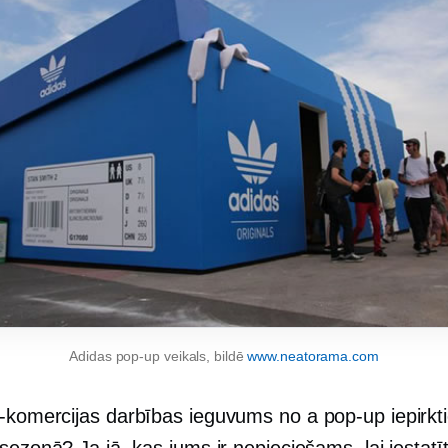
Adidas
pop-up
veikals, bildē
www.neatorama.com
-komercijas
darbības ieguvums no a
pop-up
iepirkt