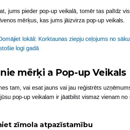
at, jums pieder
pop-up
veikalā, tomēr tas palīdz vi
alvenos mērķus, kas jums jāizvirza
pop-up
veikals.
Domājiet lokāli: Korktaunas ziepju ceļojums no sāk
stošie logi
gadā
nie mērķi a
Pop-up
Veikals
es tam, vai esat jauns vai jau reģistrēts uzņēmum
jūsu
pop-up
veikalam ir jāatbilst vismaz vienam no
iniet zīmola atpazīstamību