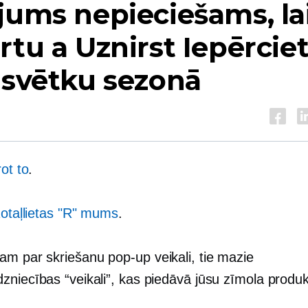
jums nepieciešams, la
rtu a
Uznirst
Iepērciet
 svētku sezonā
ot to
.
otaļlietas "R" mums
.
jam par skriešanu
pop-up
veikali, tie mazie
zniecības “veikali”, kas piedāvā jūsu zīmola produ
.