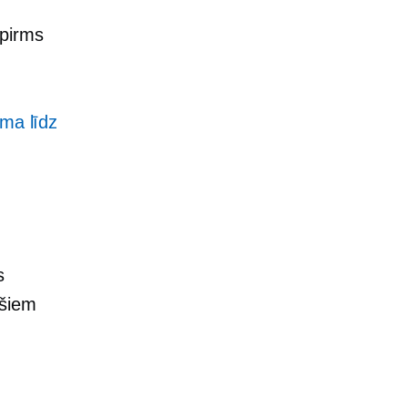
spirms
uma līdz
s
 šiem