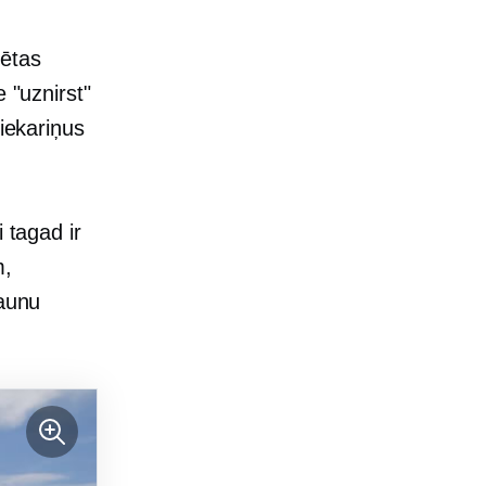
sētas
 "uznirst"
piekariņus
i tagad ir
m,
jaunu