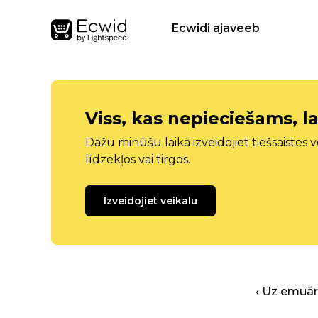
Ecwidi ajaveeb
Viss, kas nepieciešams, la
Dažu minūšu laikā izveidojiet tiešsaistes ve
līdzekļos vai tirgos.
Izveidojiet veikalu
‹ Uz emuā