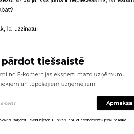
sezonā? Ja jā, kas jums ir nepieciešams, lai iestatī
abāt?
k, lai uzzinātu!
 pārdot tiešsaistē
mi no
E-komercijas
eksperti mazo uzņēmumu
niekiem un topošajiem uzņēmējiem.
Apmaksa
piekrītu saņemt Ecwid biļetenu. Es varu anulēt abonementu jebkurā laikā.