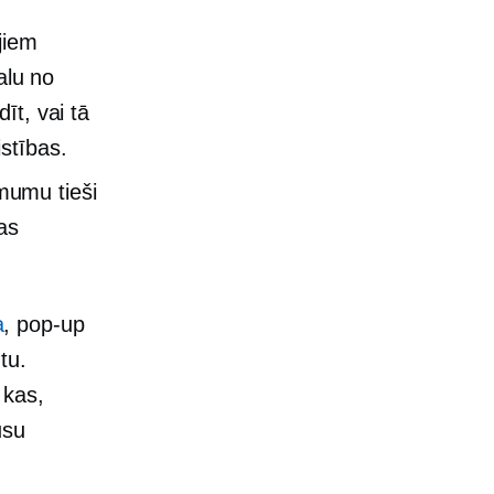
jiem
alu no
īt, vai tā
stības.
mumu tieši
as
a
,
pop-up
tu.
 kas,
ūsu