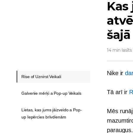
Kas 
atvē
šajā
14 min lasīts
Nike ir
dar
Rise of Uznirst Veikali
Tā arī ir
R
Galvenie mērķi a Pop-up Veikals
Lietas, kas jums jāizveido a Pop-
Mēs runā
up Iepērcies brīvdienām
mazumtird
paraugus