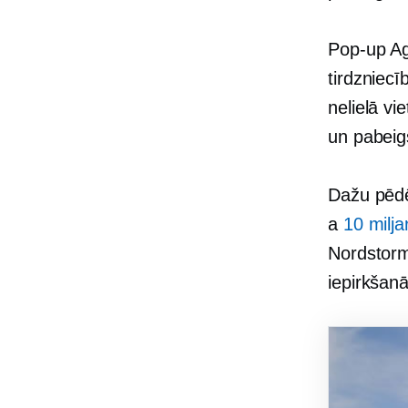
Pop-up
Ag
tirdzniecī
nelielā vi
un pabeig
Dažu pēdēj
a
10 milja
Nordstorm 
iepirkšanā