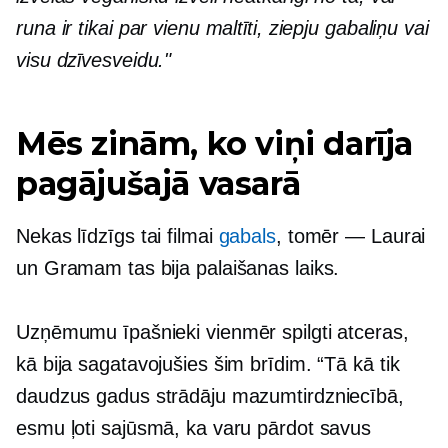
runa ir tikai par vienu maltīti, ziepju gabaliņu vai
visu dzīvesveidu."
Mēs zinām, ko viņi darīja
pagājušajā vasarā
Nekas līdzīgs tai filmai
gabals
, tomēr — Laurai
un Gramam tas bija palaišanas laiks.
Uzņēmumu īpašnieki vienmēr spilgti atceras,
kā bija sagatavojušies šim brīdim. “Tā kā tik
daudzus gadus strādāju mazumtirdzniecībā,
esmu ļoti sajūsmā, ka varu pārdot savus