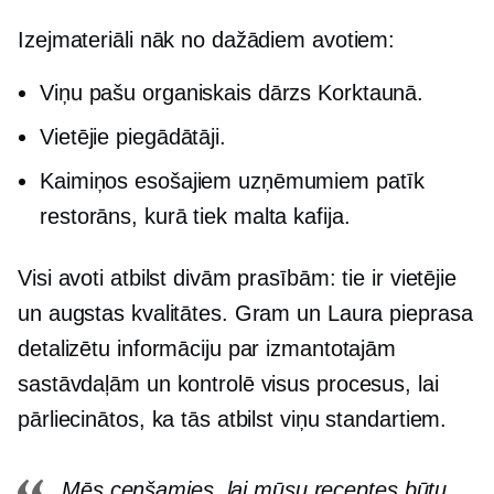
Izejmateriāli nāk no dažādiem avotiem:
Viņu pašu organiskais dārzs Korktaunā.
Vietējie piegādātāji.
Kaimiņos esošajiem uzņēmumiem patīk
restorāns, kurā tiek malta kafija.
Visi avoti atbilst divām prasībām: tie ir vietējie
un augstas kvalitātes. Gram un Laura pieprasa
detalizētu informāciju par izmantotajām
sastāvdaļām un kontrolē visus procesus, lai
pārliecinātos, ka tās atbilst viņu standartiem.
Mēs cenšamies, lai mūsu receptes būtu