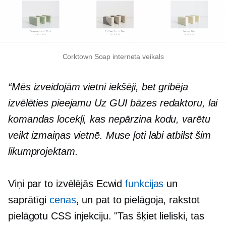
Corktown Soap interneta veikals
“Mēs izveidojām vietni
iekšēji,
bet gribēja
izvēlēties pieejamu
Uz GUI bāzes
redaktoru, lai
komandas locekļi, kas nepārzina kodu, varētu
veikt izmaiņas vietnē. Muse ļoti labi atbilst šim
likumprojektam.
Viņi par to izvēlējās Ecwid
funkcijas
un
saprātīgi
cenas
, un pat to pielāgoja, rakstot
pielāgotu CSS injekciju. "Tas šķiet lieliski, tas