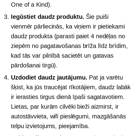
One of a Kind).
Iegūstiet daudz produktu.
Šie puiši
vienmēr pārliecinās, ka viņiem ir pietiekami
daudz produkta (parasti paiet 4 nedēļas no
ziepēm no pagatavošanas brīža līdz brīdim,
kad tās var pilnībā sacietēt un gatavas
pārdošanai tirgū).
Uzdodiet daudz jautājumu.
Pat ja varētu
šķist, ka jūs traucējat rīkotājiem, daudz labāk
ir ierasties tirgus dienā īpaši sagatavotiem.
Lietas, par kurām cilvēki bieži aizmirst, ir
autostāvvieta, wifi pieslēgumi, mazgāšanās
telpu izvietojums, pieejamība.