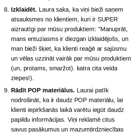
Izklaidēt.
Laura saka, ka viņi bieži saņem
atsauksmes no klientiem, kuri ir SUPER
aizrautīgi par mūsu produktiem: "Manuprāt,
mans entuziasms ir diezgan izklaidējošs, un
man bieži šķiet, ka klienti reaģē ar sajūsmu
un vēlas uzzināt vairāk par mūsu produktiem
(un, protams, smaržot). katra cita veida
ziepes!).
Rādīt POP materiālus.
Laurai patīk
nodrošināt, ka ir daudz POP materiālu, lai
klienti iepirkšanās laikā varētu iegūt daudz
papildu informācijas. Viņi reklamē citus
savus pasākumus un mazumtirdzniecības