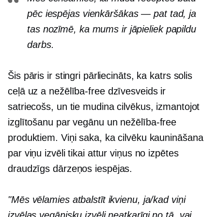
pēc iespējas vienkāršākas — pat tad, ja
tas nozīmē, ka mums ir jāpieliek papildu
darbs.
Šis pāris ir stingri pārliecināts, ka katrs solis
ceļā uz a
nežēlība-free
dzīvesveids ir
satriecošs, un tie mudina cilvēkus, izmantojot
izglītošanu par vegānu un
nežēlība-free
produktiem. Viņi saka, ka cilvēku kaunināšana
par viņu izvēli tikai attur viņus no izpētes
draudzīgs dārzeņos
iespējas.
"Mēs vēlamies atbalstīt ikvienu, ja/kad viņi
izvēlas vegānisku izvēli neatkarīgi no tā, vai