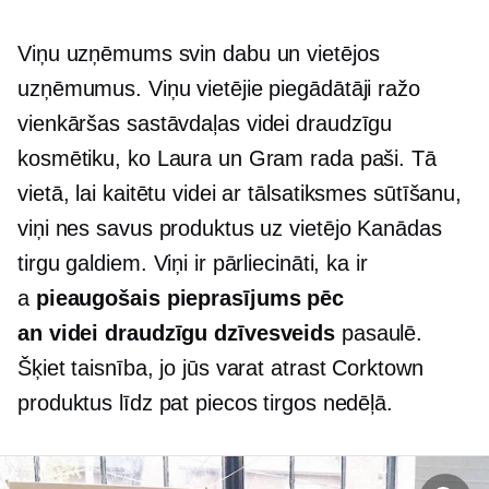
Viņu uzņēmums svin dabu un vietējos
uzņēmumus. Viņu vietējie piegādātāji ražo
vienkāršas sastāvdaļas
videi draudzīgu
kosmētiku, ko Laura un Gram rada paši. Tā
vietā, lai kaitētu videi ar
tālsatiksmes
sūtīšanu,
viņi nes savus produktus uz vietējo Kanādas
tirgu galdiem. Viņi ir pārliecināti, ka ir
a
pieaugošais pieprasījums pēc
an
videi draudzīgu
dzīvesveids
pasaulē.
Šķiet taisnība, jo jūs varat atrast Corktown
produktus līdz pat piecos tirgos nedēļā.