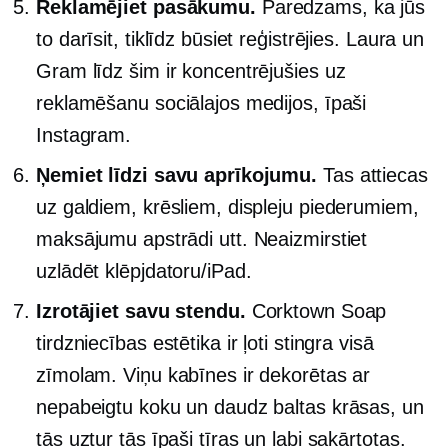
Reklamējiet pasākumu.
Paredzams, ka jūs
to darīsit, tiklīdz būsiet reģistrējies. Laura un
Gram līdz šim ir koncentrējušies uz
reklamēšanu sociālajos medijos, īpaši
Instagram.
Ņemiet līdzi savu aprīkojumu.
Tas attiecas
uz galdiem, krēsliem, displeju piederumiem,
maksājumu apstrādi utt. Neaizmirstiet
uzlādēt klēpjdatoru/iPad.
Izrotājiet savu stendu.
Corktown Soap
tirdzniecības estētika ir ļoti stingra visā
zīmolam. Viņu kabīnes ir dekorētas ar
nepabeigtu koku un daudz baltas krāsas, un
tās uztur tās īpaši tīras un labi sakārtotas.