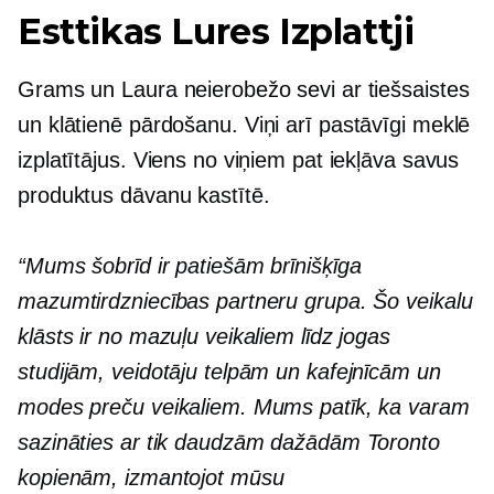
Esttikas Lures Izplattji
Grams un Laura neierobežo sevi ar tiešsaistes
un
klātienē
pārdošanu. Viņi arī pastāvīgi meklē
izplatītājus. Viens no viņiem pat iekļāva savus
produktus dāvanu kastītē.
“Mums šobrīd ir patiešām brīnišķīga
mazumtirdzniecības partneru grupa. Šo veikalu
klāsts ir no mazuļu veikaliem līdz jogas
studijām, veidotāju telpām un kafejnīcām un
modes preču veikaliem. Mums patīk, ka varam
sazināties ar tik daudzām dažādām Toronto
kopienām, izmantojot mūsu