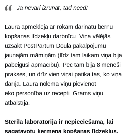
Ja nevari izrunāt, tad neēd!
Laura apmeklēja ar rokām darinātu bērnu
kopšanas līdzekļu darbnīcu. Viņa vēlējās
uzsākt PostPartum Doula pakalpojumu
jaunajām māmiņām (līdz tam laikam viņa bija
pabeigusi apmācību). Pēc tam bija 8 mēneši
prakses, un drīz vien viņai patika tas, ko viņa
darīja. Laura nolēma viņu pievienot
eko personība
uz recepti. Grams viņu
atbalstīja.
Sterila laboratorija ir nepieciešama, lai
sagatavotu ķermeņa kopšanas līdzekļus,