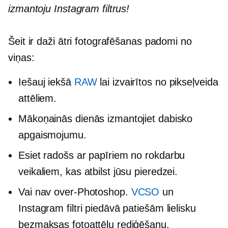
izmantoju Instagram filtrus!
Šeit ir daži ātri fotografēšanas padomi no
viņas:
Iešauj iekšā
RAW
lai izvairītos no pikseļveida
attēliem.
Mākoņainās dienās izmantojiet dabisko
apgaismojumu.
Esiet radošs ar papīriem no rokdarbu
veikaliem, kas atbilst jūsu pieredzei.
Vai nav
over-Photoshop.
VCSO
un
Instagram filtri piedāvā patiešām lielisku
bezmaksas fotoattēlu rediģēšanu.