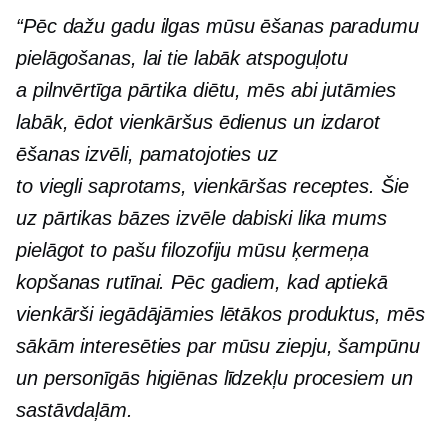
“Pēc dažu gadu ilgas mūsu ēšanas paradumu
pielāgošanas, lai tie labāk atspoguļotu
a
pilnvērtīga pārtika
diētu, mēs abi jutāmies
labāk, ēdot vienkāršus ēdienus un izdarot
ēšanas izvēli, pamatojoties uz
to
viegli saprotams,
vienkāršas receptes. Šie
uz pārtikas bāzes
izvēle dabiski lika mums
pielāgot to pašu filozofiju mūsu ķermeņa
kopšanas rutīnai. Pēc gadiem, kad aptiekā
vienkārši iegādājāmies lētākos produktus, mēs
sākām interesēties par mūsu ziepju, šampūnu
un personīgās higiēnas līdzekļu procesiem un
sastāvdaļām.