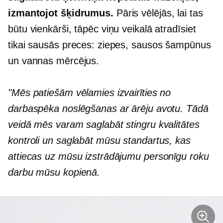
izmantojot šķidrumus.
Pāris vēlējās, lai tas
būtu vienkārši, tāpēc viņu veikalā atradīsiet
tikai sausās preces: ziepes, sausos šampūnus
un vannas mērcējus.
"Mēs patiešām vēlamies izvairīties no
darbaspēka noslēgšanas ar ārēju avotu. Tādā
veidā mēs varam saglabāt stingru kvalitātes
kontroli un saglabāt mūsu standartus, kas
attiecas uz mūsu izstrādājumu personīgu roku
darbu mūsu kopienā.