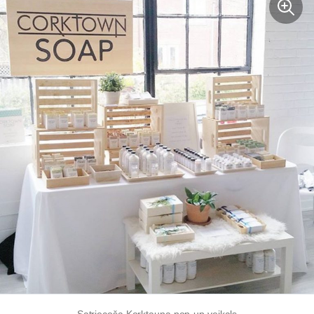
Satriecoša Korktauna
pop-up
veikals