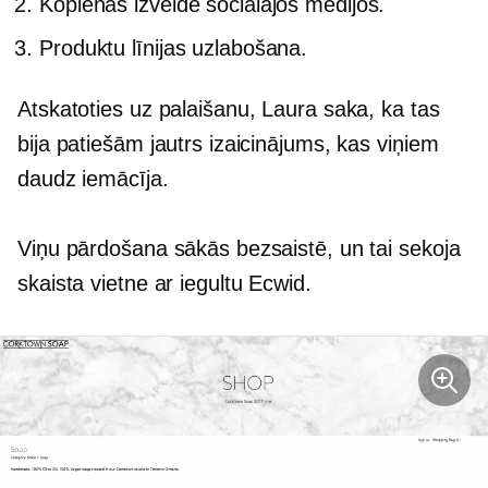
Kopienas izveide sociālajos medijos.
Produktu līnijas uzlabošana.
Atskatoties uz palaišanu, Laura saka, ka tas
bija patiešām jautrs izaicinājums, kas viņiem
daudz iemācīja.
Viņu pārdošana sākās bezsaistē, un tai sekoja
skaista vietne ar iegultu Ecwid.