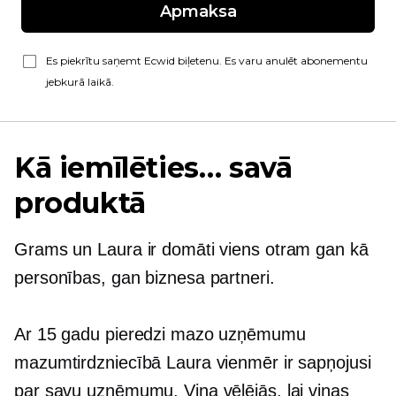
Apmaksa
Es piekrītu saņemt Ecwid biļetenu. Es varu anulēt abonementu
jebkurā laikā.
Kā iemīlēties… savā
produktā
Grams un Laura ir domāti viens otram gan kā
personības, gan biznesa partneri.
Ar 15 gadu pieredzi mazo uzņēmumu
mazumtirdzniecībā Laura vienmēr ir sapņojusi
par savu uzņēmumu. Viņa vēlējās, lai viņas