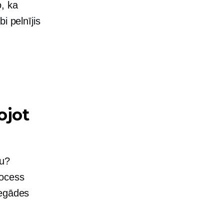
o, ka
bi pelnījis
ojot
mu?
rocess
iegādes