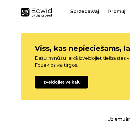
Sprzedawaj
Promuj
Viss, kas nepieciešams, la
Dažu minūšu laikā izveidojiet tiešsaistes ve
līdzekļos vai tirgos.
Izveidojiet veikalu
‹ Uz emuā