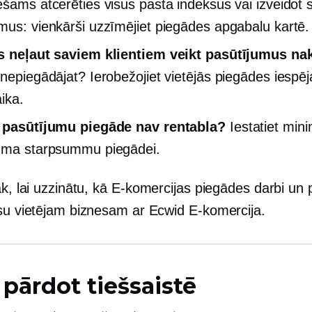
ešams atcerēties visus pasta indeksus vai izveidot 
mus: vienkārši uzzīmējiet piegādes apgabalu kartē.
s neļaut saviem klientiem veikt pasūtījumus na
 nepiegādājat? Ierobežojiet vietējās piegādes iespē
ika.
u pasūtījumu piegāde nav rentabla?
Iestatiet min
uma starpsummu piegādei.
āk, lai uzzinātu, kā
E-komercijas
piegādes darbi un 
ūsu vietējam biznesam ar Ecwid
E-komercija.
 pārdot tiešsaistē