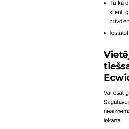
Tā kā d
klienti 
brīvdie
Iestato
Vietē
tiešs
Ecwi
Vai esat 
Sagatavoji
neaizņems
iekārta.