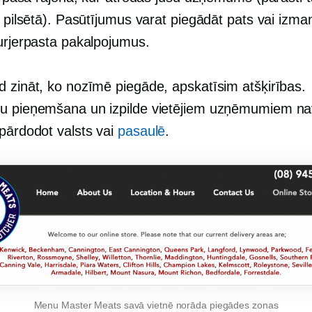
i pilsētā). Pasūtījumus varat piegādāt pats vai izma
kurjerpasta pakalpojumus.
d zināt, ko nozīmē piegāde, apskatīsim atšķirības.
u pieņemšana un izpilde vietējiem uzņēmumiem na
 pārdodot valsts vai
pasaulē
.
Menu Master Meats savā vietnē norāda piegādes zonas