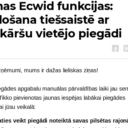
as Ecwid funkcijas:
ošana tiešsaistē ar
kāršu vietējo piegādi
uzņēmumi, mums ir dažas lieliskas ziņas!
egādes apgabalu manuālas pārvaldības laiki jau sen
Tikko pievienotas jaunas iespējas labākai piegādes
ai jūsu veikalā:
aties veikt piegādi noteiktā savas pilsētas rajon