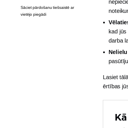
nepieci
Sāciet pārdošanu tiešsaistē ar
noteiku
vietējo piegādi
Vēlatie
kad jūs
darba la
Neliel
pasūtīj
Lasiet tāl
ērtības j
Kā