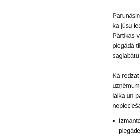
Parunāsim
ka jūsu ie
Pārtikas v
piegādā ti
saglabāt
Kā redzat
uzņēmumie
laika un 
nepiecieša
Izmanto
piegāde