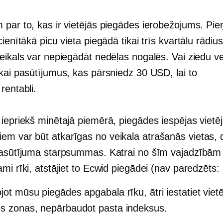
 par to, kas ir vietējās piegādes ierobežojums. Pi
cienītākā picu vieta piegādā tikai trīs kvartālu rādius
eikals var nepiegādāt nedēļas nogalēs. Vai ziedu ve
kai pasūtījumus, kas pārsniedz 30 USD, lai to
u
rentabli.
 iepriekš minētajā piemērā, piegādes iespējas vietē
m var būt atkarīgas no veikala atrašanās vietas, 
pasūtījuma starpsummas. Katrai no šīm vajadzībām 
mi rīki, atstājiet to Ecwid piegādei (nav paredzēts:
jot mūsu piegādes apgabala rīku, ātri iestatiet viet
s zonas, nepārbaudot pasta indeksus.