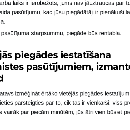
arba laiks ir ierobežots, jums nav jāuztraucas par t
gaida pasūtījumu, kad jūsu piegādātāji ir pienākuši
la
na.
t pasūtījuma starpsummu, piegāde būs rentabla.
jās piegādes iestatīšana
aistes pasūtījumiem, izmant
d
gatavs izmēģināt ērtāko vietējās piegādes iestatīju
eties pārsteigties par to, cik tas ir vienkārši: viss p
 vairāk par piecām minūtēm, jūs ātri vien būsiet p