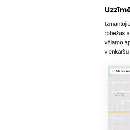
Uzzīmē
Izmantojie
robežas s
vēlamo apg
vienkāršu