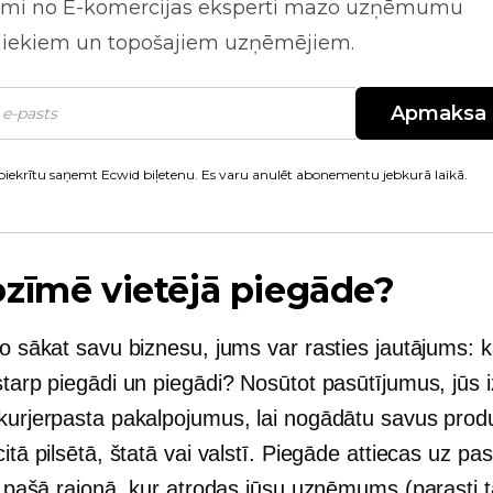
mi no
E-komercijas
eksperti mazo uzņēmumu
niekiem un topošajiem uzņēmējiem.
Apmaksa
piekrītu saņemt Ecwid biļetenu. Es varu anulēt abonementu jebkurā laikā.
zīmē vietējā piegāde?
ko sākat savu biznesu, jums var rasties jautājums: k
starp piegādi un piegādi? Nosūtot pasūtījumus, jūs 
 kurjerpasta pakalpojumus, lai nogādātu savus prod
citā pilsētā, štatā vai valstī. Piegāde attiecas uz pa
jā pašā rajonā, kur atrodas jūsu uzņēmums (parasti 