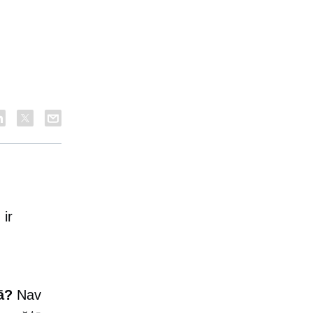
 ir
ā?
Nav