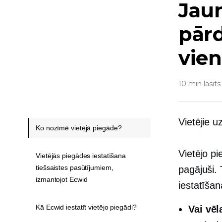
Jaun
pārd
vien
10 min lasīts
Vietējie 
Ko nozīmē vietējā piegāde?
Vietējo pi
Vietējās piegādes iestatīšana
tiešsaistes pasūtījumiem,
pagājuši. 
izmantojot Ecwid
iestatīšan
Kā Ecwid iestatīt vietējo piegādi?
Vai vēl