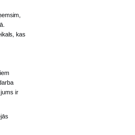
eņemsim,
ā.
ikals, kas
jiem
darba
jums ir
ējās