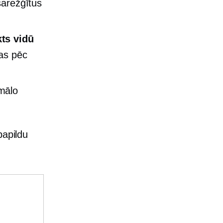
sarežģītus
kts vidū
jas pēc
imālo
papildu