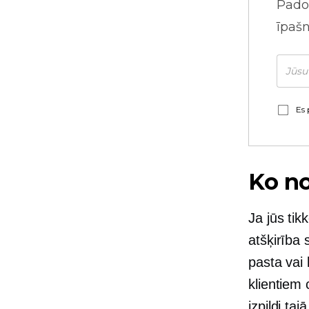
Pado
īpaš
Es 
Ko no
Ja jūs tik
atšķirība 
pasta vai
klientiem 
izpildi ta