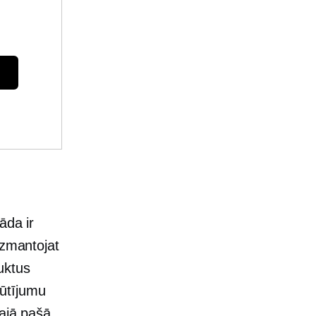
āda ir
izmantojat
uktus
sūtījumu
tajā pašā