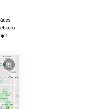
egādes
jebkuru
ojot