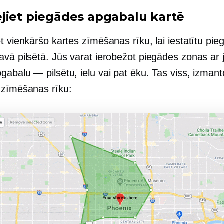
jiet piegādes apgabalu kartē
t vienkāršo kartes zīmēšanas rīku, lai iestatītu pi
avā pilsētā. Jūs varat ierobežot piegādes zonas ar 
abalu — pilsētu, ielu vai pat ēku. Tas viss, izmant
 zīmēšanas rīku: