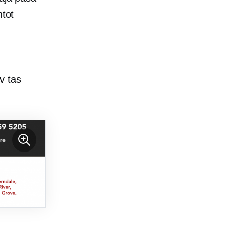
ntot
v tas