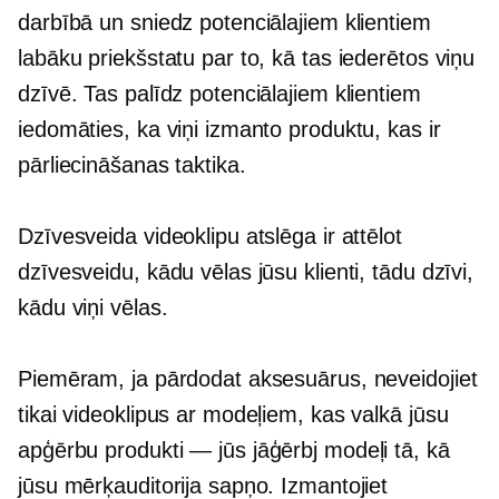
darbībā un sniedz potenciālajiem klientiem
labāku priekšstatu par to, kā tas iederētos viņu
dzīvē. Tas palīdz potenciālajiem klientiem
iedomāties, ka viņi izmanto produktu, kas ir
pārliecināšanas taktika.
Dzīvesveida videoklipu atslēga ir attēlot
dzīvesveidu, kādu vēlas jūsu klienti, tādu dzīvi,
kādu viņi vēlas.
Piemēram, ja pārdodat aksesuārus, neveidojiet
tikai videoklipus ar modeļiem, kas valkā jūsu
apģērbu
produkti — jūs
jāģērbj modeļi tā, kā
jūsu mērķauditorija sapņo. Izmantojiet