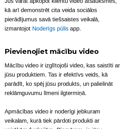
Jūs varat apkopot klientu video atsauksmes,
kā arī demonstrēt cita veida sociālos
pierādījumus savā tiešsaistes veikalā,
izmantojot
Noderīgs pūlis
app.
Pievienojiet mācību video
Mācību video ir izglītojoši video, kas saistīti ar
jūsu produktiem. Tas ir efektīvs veids, kā
parādīt, ko spēj jūsu produkts, un palielināt
reklāmguvumu līmeni ilgtermiņā.
Apmācības video ir noderīgi jebkuram
veikalam, kurā tiek pārdoti produkti ar