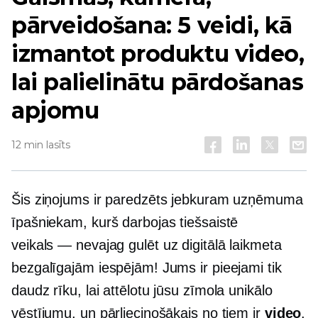
pārveidošana: 5 veidi, kā
izmantot produktu video,
lai palielinātu pārdošanas
apjomu
12 min lasīts
Šis ziņojums ir paredzēts jebkuram uzņēmuma
īpašniekam, kurš darbojas tiešsaistē
veikals — nevajag
gulēt uz digitālā laikmeta
bezgalīgajām iespējām! Jums ir pieejami tik
daudz rīku, lai attēlotu jūsu zīmola unikālo
vēstījumu, un pārliecinošākais no tiem ir
video
.