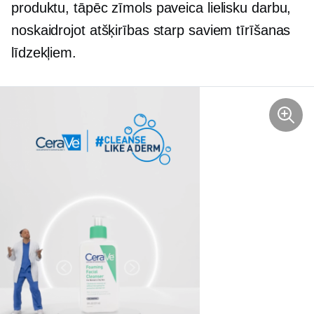
produktu, tāpēc zīmols paveica lielisku darbu,
noskaidrojot atšķirības starp saviem tīrīšanas
līdzekļiem.