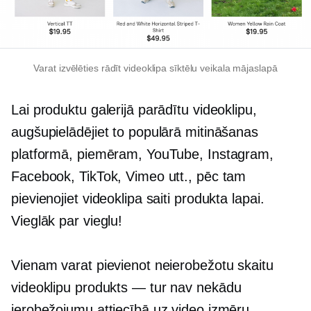
Varat izvēlēties rādīt videoklipa sīktēlu veikala mājaslapā
Lai produktu galerijā parādītu videoklipu,
augšupielādējiet to populārā mitināšanas
platformā, piemēram, YouTube, Instagram,
Facebook, TikTok, Vimeo utt., pēc tam
pievienojiet videoklipa saiti produkta lapai.
Vieglāk par vieglu!
Vienam varat pievienot neierobežotu skaitu
videoklipu
produkts — tur
nav nekādu
ierobežojumu attiecībā uz video izmēru,