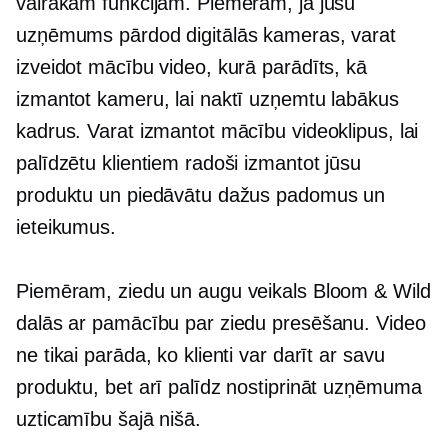
vairākām funkcijām. Piemēram, ja jūsu
uzņēmums pārdod digitālās kameras, varat
izveidot mācību video, kurā parādīts, kā
izmantot kameru, lai naktī uzņemtu labākus
kadrus. Varat izmantot mācību videoklipus, lai
palīdzētu klientiem radoši izmantot jūsu
produktu un piedāvātu dažus padomus un
ieteikumus.
Piemēram, ziedu un augu veikals Bloom & Wild
dalās ar pamācību par ziedu presēšanu. Video
ne tikai parāda, ko klienti var darīt ar savu
produktu, bet arī palīdz nostiprināt uzņēmuma
uzticamību šajā nišā.