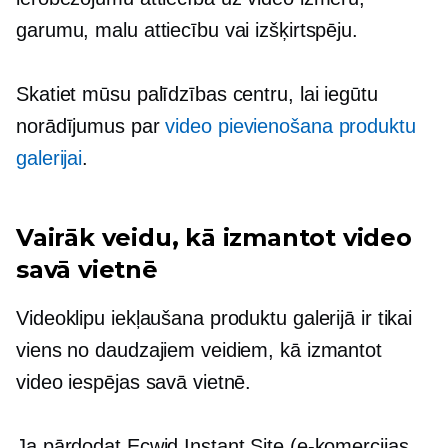
garumu, malu attiecību vai izšķirtspēju.
Skatiet mūsu palīdzības centru, lai iegūtu
norādījumus par
video pievienošana produktu
galerijai
.
Vairāk veidu, kā izmantot video
savā vietnē
Videoklipu iekļaušana produktu galerijā ir tikai
viens no daudzajiem veidiem, kā izmantot
video iespējas savā vietnē.
Ja pārdodat Ecwid Instant Site (e-komercijas