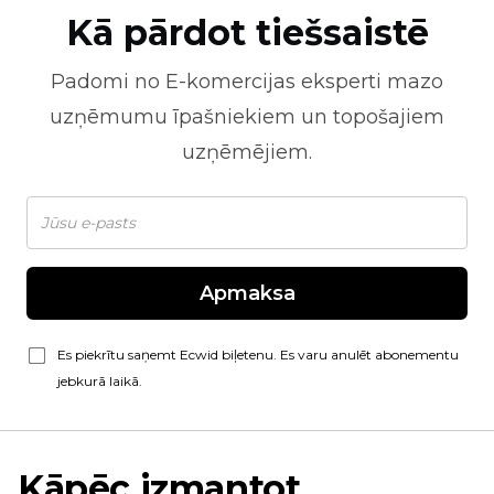
Kā pārdot tiešsaistē
Padomi no
E-komercijas
eksperti mazo
uzņēmumu īpašniekiem un topošajiem
uzņēmējiem.
Apmaksa
Es piekrītu saņemt Ecwid biļetenu. Es varu anulēt abonementu
jebkurā laikā.
Kāpēc izmantot