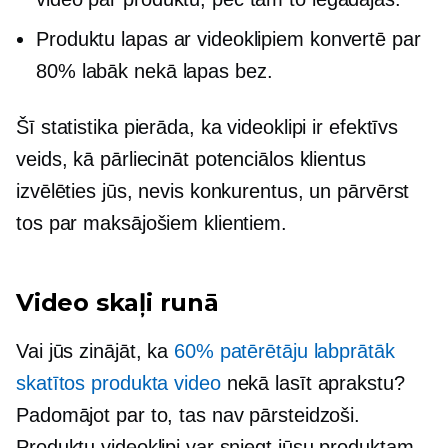
Produktu lapas ar videoklipiem konvertē par
80% labāk nekā lapas bez.
Šī statistika pierāda, ka videoklipi ir efektīvs
veids, kā pārliecināt potenciālos klientus
izvēlēties jūs, nevis konkurentus, un pārvērst
tos par maksājošiem klientiem.
Video skaļi runā
Vai jūs zinājāt, ka
60% patērētāju labprātāk
skatītos produkta video
nekā lasīt aprakstu?
Padomājot par to, tas nav pārsteidzoši.
Produktu videoklipi var sniegt jūsu produktam