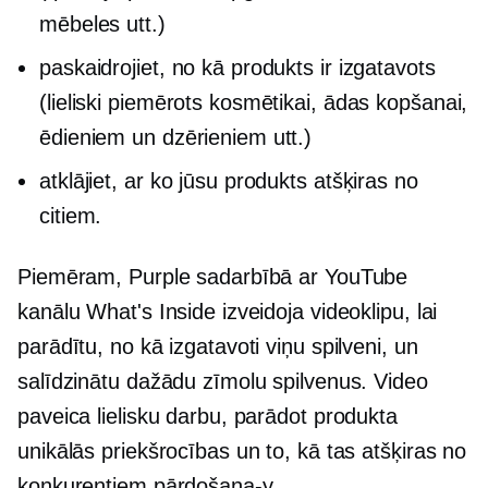
mēbeles utt.)
paskaidrojiet, no kā produkts ir izgatavots
(lieliski piemērots kosmētikai, ādas kopšanai,
ēdieniem un dzērieniem utt.)
atklājiet, ar ko jūsu produkts atšķiras no
citiem.
Piemēram, Purple sadarbībā ar YouTube
kanālu What's Inside izveidoja videoklipu, lai
parādītu, no kā izgatavoti viņu spilveni, un
salīdzinātu dažādu zīmolu spilvenus. Video
paveica lielisku darbu, parādot produkta
unikālās priekšrocības un to, kā tas atšķiras no
konkurentiem
pārdošana-y.