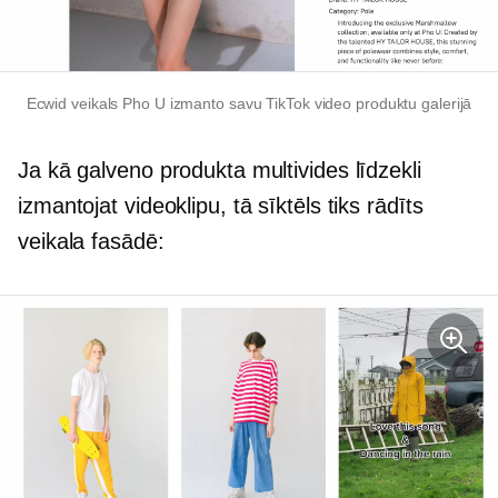
Ecwid veikals Pho U izmanto savu TikTok video produktu galerijā
Ja kā galveno produkta multivides līdzekli
izmantojat videoklipu, tā sīktēls tiks rādīts
veikala fasādē: