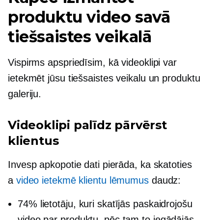
produktu video savā
tiešsaistes veikalā
Vispirms apspriedīsim, kā videoklipi var
ietekmēt jūsu tiešsaistes veikalu un produktu
galeriju.
Videoklipi palīdz pārvērst
klientus
Invesp apkopotie dati pierāda, ka skatoties
a
video ietekmē klientu lēmumus
daudz:
74% lietotāju, kuri skatījās paskaidrojošu
video par produktu, pēc tam to iegādājās.