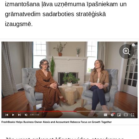
izmantošana ļāva uzņēmuma īpašniekam un
grāmatvedim sadarboties stratēģiskā
izaugsmē.