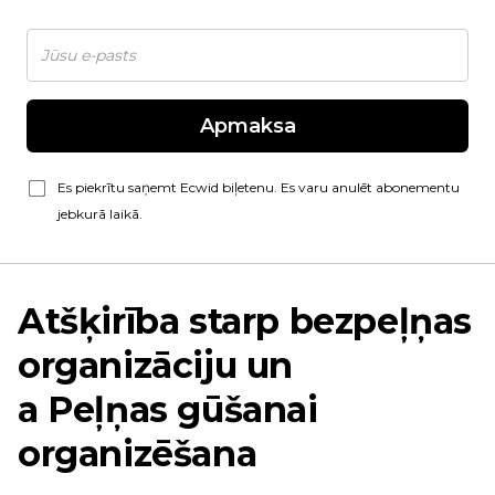
Apmaksa
Es piekrītu saņemt Ecwid biļetenu. Es varu anulēt abonementu
jebkurā laikā.
Atšķirība starp bezpeļņas
organizāciju un
a
Peļņas gūšanai
organizēšana