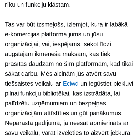
rīku un funkciju klāstam.
Tas var būt izsmeļošs, izlemjot, kura ir labākā
e-komercijas platforma jums un jūsu
organizācijai, vai, iespējams, sekot līdzi
augstajām ikmēneša maksām, kas tiek
prasītas daudzām no šīm platformām, kad tikai
sākat darbu. Mēs aicinām jūs atvērt savu
tiešsaistes veikalu ar
Eciwd
un iegūstiet piekļuvi
pilnai funkciju bibliotēkai, kas izstrādāta, lai
palīdzētu uzņēmumiem un bezpeļņas
organizācijām attīstīties un gūt panākumus.
Neparastā gadījumā, ja neesat apmierināts ar
savu veikalu, varat izvēlēties to aizvērt jebkurā