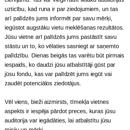
uzticību, kad runa ir par ziedojumiem, un tas
arī palīdzēs jums informēt par savu mērķi,
iegūstot augstāku vietu meklēšanas rezultātos.
Jūsu vietne arī palīdzēs jums pastāstīt savu
stāstu un to, ko vēlaties sasniegt ar saņemto
palīdzību. Dienas beigās tas varētu būt pirmais
iespaids, ko daudzi jūsu atbalstītāji gūst par
jūsu fondu, kas var palīdzēt jums iegūt vai
zaudēt potenciālos ziedotājus.
Vēl viens, bieži aizmirsts, tīmekļa vietnes
aspekts ir iespēja pārdot preces, kuras jūsu
auditorija var iegādāties, lai atbalstītu jūsu
misiju un mērķi.