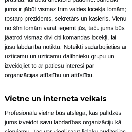
jums ir jābūt vismaz trim valdes locekļa lomām;
tostarp prezidents, sekretārs un kasieris. Vienu
no šīm lomām varat ieņemt jūs, taču jums būs
jāatrod vismaz divi citi komandas locekļi, lai
jūsu labdarība notiktu. Noteikti sadarbojieties ar
uzticamu un uzticamu dalībnieku grupu un
izveidojiet to ar patiesu interesi par
organizācijas attīstību un attīstību.
Vietne un interneta veikals
Profesionāla vietne būs atslēga, kas palīdzēs
jums izveidot savu labdarības organizāciju kā
cienījamu. Tas var viegli radīt lielāku auditorijas