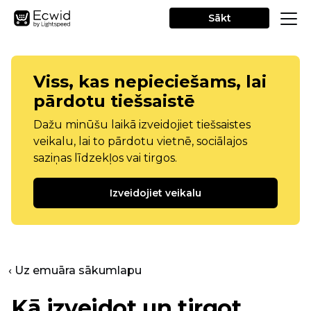
Sākt
Viss, kas nepieciešams, lai
pārdotu tiešsaistē
Dažu minūšu laikā izveidojiet tiešsaistes
veikalu, lai to pārdotu vietnē, sociālajos
saziņas līdzekļos vai tirgos.
Izveidojiet veikalu
‹ Uz emuāra sākumlapu
Kā izveidot un tirgot