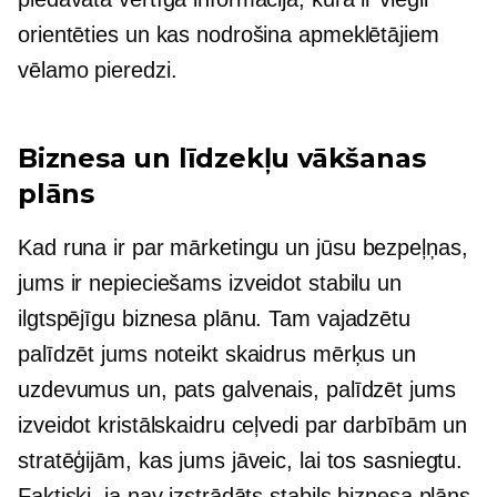
orientēties un kas nodrošina apmeklētājiem
vēlamo pieredzi.
Biznesa un līdzekļu vākšanas
plāns
Kad runa ir par mārketingu un jūsu
bezpeļņas,
jums ir nepieciešams izveidot stabilu un
ilgtspējīgu biznesa plānu. Tam vajadzētu
palīdzēt jums noteikt skaidrus mērķus un
uzdevumus un, pats galvenais, palīdzēt jums
izveidot kristālskaidru ceļvedi par darbībām un
stratēģijām, kas jums jāveic, lai tos sasniegtu.
Faktiski, ja nav izstrādāts stabils biznesa plāns,