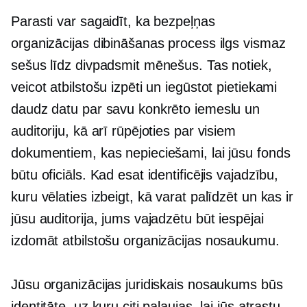
Parasti var sagaidīt, ka bezpeļņas
organizācijas dibināšanas process ilgs vismaz
sešus līdz divpadsmit mēnešus. Tas notiek,
veicot atbilstošu izpēti un iegūstot pietiekami
daudz datu par savu konkrēto iemeslu un
auditoriju, kā arī rūpējoties par visiem
dokumentiem, kas nepieciešami, lai jūsu fonds
būtu oficiāls. Kad esat identificējis vajadzību,
kuru vēlaties izbeigt, kā varat palīdzēt un kas ir
jūsu auditorija, jums vajadzētu būt iespējai
izdomāt atbilstošu organizācijas nosaukumu.
Jūsu organizācijas juridiskais nosaukums būs
identitāte, uz kuru citi paļaujas, lai jūs atrastu.