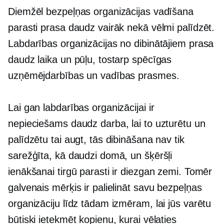
Diemžēl bezpeļņas organizācijas vadīšana
parasti prasa daudz vairāk nekā vēlmi palīdzēt.
Labdarības organizācijas no dibinātājiem prasa
daudz laika un pūļu, tostarp spēcīgas
uzņēmējdarbības un vadības prasmes.
Lai gan labdarības organizācijai ir
nepieciešams daudz darba, lai to uzturētu un
palīdzētu tai augt, tās dibināšana nav tik
sarežģīta, kā daudzi domā, un šķēršļi
ienākšanai tirgū parasti ir diezgan zemi. Tomēr
galvenais mērķis ir palielināt savu bezpeļņas
organizāciju līdz tādam izmēram, lai jūs varētu
būtiski ietekmēt kopienu, kurai vēlaties