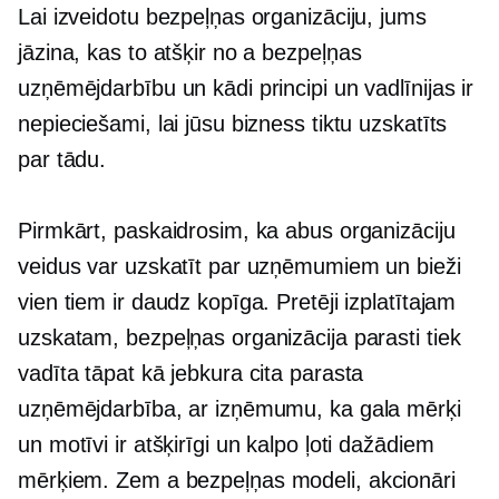
Lai izveidotu bezpeļņas organizāciju, jums
jāzina, kas to atšķir no a
bezpeļņas
uzņēmējdarbību un kādi principi un vadlīnijas ir
nepieciešami, lai jūsu bizness tiktu uzskatīts
par tādu.
Pirmkārt, paskaidrosim, ka abus organizāciju
veidus var uzskatīt par uzņēmumiem un bieži
vien tiem ir daudz kopīga. Pretēji izplatītajam
uzskatam, bezpeļņas organizācija parasti tiek
vadīta tāpat kā jebkura cita parasta
uzņēmējdarbība, ar izņēmumu, ka gala mērķi
un motīvi ir atšķirīgi un kalpo ļoti dažādiem
mērķiem. Zem a
bezpeļņas
modeli, akcionāri