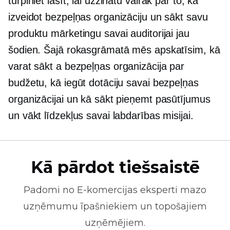
turpiniet lasīt, lai uzzinātu vairāk par to, kā
izveidot bezpeļņas organizāciju un sākt savu
produktu mārketingu savai auditorijai jau
šodien. Šajā rokasgrāmatā mēs apskatīsim, kā
varat sākt a
bezpeļņas organizācija
par
budžetu, kā iegūt dotāciju savai bezpeļņas
organizācijai un kā sākt pieņemt pasūtījumus
un vākt līdzekļus savai labdarības misijai.
Kā pārdot tiešsaistē
Padomi no
E-komercijas
eksperti mazo
uzņēmumu īpašniekiem un topošajiem
uzņēmējiem.