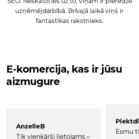
SEO. Neskatoties uz to, viņam ir pieredze
uzņēmējdarbībā. Brīvajā laikā viņš ir
fantastikas rakstnieks.
E-komercija, kas ir jūsu
aizmugure
Piektd
AnzelleB
Esmu ti
Tik vienkārši lietojams –