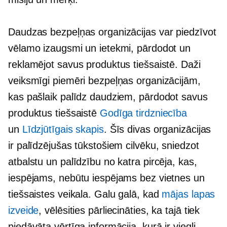
Daudzas bezpeļņas organizācijas var piedzīvot
vēlamo izaugsmi un ietekmi, pārdodot un
reklamējot savus produktus tiešsaistē. Daži
veiksmīgi piemēri bezpeļņas organizācijām,
kas pašlaik palīdz daudziem, pārdodot savus
produktus tiešsaistē
Godīga tirdzniecība
un
Līdzjūtīgais skapis
. Šīs divas organizācijas
ir palīdzējušas tūkstošiem cilvēku, sniedzot
atbalstu un palīdzību no katra pircēja, kas,
iespējams, nebūtu iespējams bez vietnes un
tiešsaistes veikala. Galu galā, kad
mājas lapas
izveide
, vēlēsities pārliecināties, ka tajā tiek
piedāvāta vērtīga informācija, kurā ir viegli