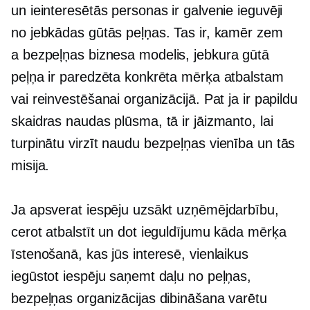
un ieinteresētās personas ir galvenie ieguvēji
no jebkādas gūtās peļņas. Tas ir, kamēr zem
a
bezpeļņas
biznesa modelis, jebkura gūtā
peļņa ir paredzēta konkrēta mērķa atbalstam
vai reinvestēšanai organizācijā. Pat ja ir papildu
skaidras naudas plūsma, tā ir jāizmanto, lai
turpinātu virzīt naudu
bezpeļņas
vienība un tās
misija.
Ja apsverat iespēju uzsākt uzņēmējdarbību,
cerot atbalstīt un dot ieguldījumu kāda mērķa
īstenošanā, kas jūs interesē, vienlaikus
iegūstot iespēju saņemt daļu no peļņas,
bezpeļņas organizācijas dibināšana varētu