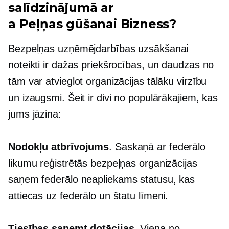
salīdzinājumā ar
a
Peļņas gūšanai
Bizness?
Bezpeļņas uzņēmējdarbības uzsākšanai
noteikti ir dažas priekšrocības, un daudzas no
tām var atvieglot organizācijas tālāku virzību
un izaugsmi. Šeit ir divi no populārākajiem, kas
jums jāzina:
Nodokļu atbrīvojums
. Saskaņā ar federālo
likumu reģistrētās bezpeļņas organizācijas
saņem federālo
neapliekams
statusu, kas
attiecas uz federālo un štatu līmeni.
Tiesības saņemt dotācijas
. Viena no