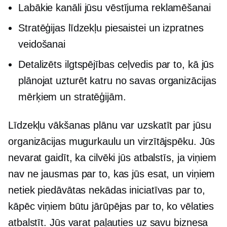
Labākie kanāli jūsu vēstījuma reklamēšanai
Stratēģijas līdzekļu piesaistei un izpratnes
veidošanai
Detalizēts ilgtspējības ceļvedis par to, kā jūs
plānojat uzturēt katru no savas organizācijas
mērķiem un stratēģijām.
Līdzekļu vākšanas plānu var uzskatīt par jūsu
organizācijas mugurkaulu un virzītājspēku. Jūs
nevarat gaidīt, ka cilvēki jūs atbalstīs, ja viņiem
nav ne jausmas par to, kas jūs esat, un viņiem
netiek piedāvātas nekādas iniciatīvas par to,
kāpēc viņiem būtu jārūpējas par to, ko vēlaties
atbalstīt. Jūs varat paļauties uz savu biznesa