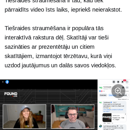
Tiešraides straumēšana ir tad, kad tiek
pārraidīts video
īsts laiks,
iepriekš neierakstot.
Tiešraides straumēšana ir populāra tās
interaktīvā rakstura dēļ. Skatītāji var tieši
sazināties ar prezentētāju un citiem
skatītājiem, izmantojot tērzētavu, kurā viņi
uzdod jautājumus un dalās savos viedokļos.