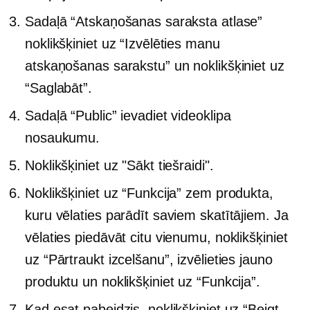
Sadaļā “Atskaņošanas saraksta atlase”
noklikšķiniet uz “Izvēlēties manu
atskaņošanas sarakstu” un noklikšķiniet uz
“Saglabāt”.
Sadaļā “Public” ievadiet videoklipa
nosaukumu.
Noklikšķiniet uz "Sākt tiešraidi".
Noklikšķiniet uz “Funkcija” zem produkta,
kuru vēlaties parādīt saviem skatītājiem. Ja
vēlaties piedāvāt citu vienumu, noklikšķiniet
uz “Pārtraukt izcelšanu”, izvēlieties jauno
produktu un noklikšķiniet uz “Funkcija”.
Kad esat pabeidzis, noklikšķiniet uz “Beigt