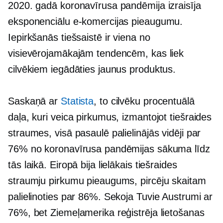
2020. gadā koronavīrusa pandēmija izraisīja
eksponenciālu e-komercijas pieaugumu.
Iepirkšanās tiešsaistē ir viena no
visievērojamākajām tendencēm, kas liek
cilvēkiem iegādāties jaunus produktus.
Saskaņā ar
Statista
, to cilvēku procentuālā
daļa, kuri veica pirkumus, izmantojot tiešraides
straumes, visā pasaulē palielinājās vidēji par
76% no koronavīrusa pandēmijas sākuma līdz
tās laikā. Eiropā bija lielākais tiešraides
straumju pirkumu pieaugums, pircēju skaitam
palielinoties par 86%. Sekoja Tuvie Austrumi ar
76%, bet Ziemeļamerika reģistrēja lietošanas