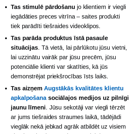
Tas stimulē pārdošanu
jo klientiem ir viegli
iegādāties preces
vitrīna – saites
produkti
tiek parādīti tiešraides videoklipos.
Tas parāda produktus
īstā pasaule
situācijas
. Tā vietā, lai pārlūkotu jūsu vietni,
lai uzzinātu vairāk par jūsu precēm, jūsu
potenciālie klienti var skatīties, kā jūs
demonstrējat priekšrocības
īsts laiks.
Tas aizņem
Augstākās kvalitātes klientu
apkalpošana
sociālajos medijos uz pilnīgi
jaunu līmeni
. Jūsu sekotāji var viegli tērzēt
ar jums tiešraides straumes laikā, tādējādi
vieglāk nekā jebkad agrāk atbildēt uz visiem