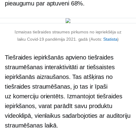
pieaugumu par aptuveni 68%.
Izmaiņas tiešraides straumes pirkumos no iepriekšēja uz
laiku
Covid-19
pandēmija 2021. gadā (Avots:
Statista
)
Tiešraides iepirkšanās apvieno tiešraides
straumēšanas interaktivitāti ar tiešsaistes
iepirkšanās aizraušanos. Tas atšķiras no
tiešraides straumēšanas, jo tas ir īpaši
uz komerciju orientēts.
Izmantojot tiešraides
iepirkšanos, varat parādīt savu produktu
videoklipā, vienlaikus sadarbojoties ar auditoriju
straumēšanas laikā.