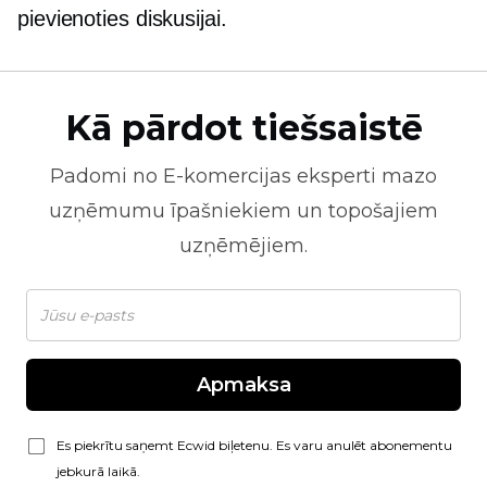
pievienoties diskusijai.
Kā pārdot tiešsaistē
Padomi no
E-komercijas
eksperti mazo
uzņēmumu īpašniekiem un topošajiem
uzņēmējiem.
Apmaksa
Es piekrītu saņemt Ecwid biļetenu. Es varu anulēt abonementu
jebkurā laikā.