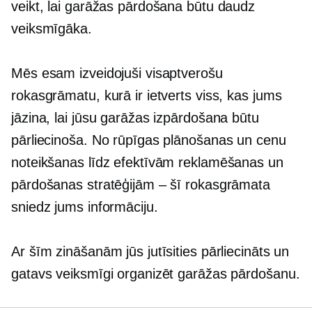
veikt, lai garāžas pārdošana būtu daudz
veiksmīgāka.
Mēs esam izveidojuši visaptverošu
rokasgrāmatu, kurā ir ietverts viss, kas jums
jāzina, lai jūsu garāžas izpārdošana būtu
pārliecinoša. No rūpīgas plānošanas un cenu
noteikšanas līdz efektīvām reklamēšanas un
pārdošanas stratēģijām – šī rokasgrāmata
sniedz jums informāciju.
Ar šīm zināšanām jūs jutīsities pārliecināts un
gatavs veiksmīgi organizēt garāžas pārdošanu.