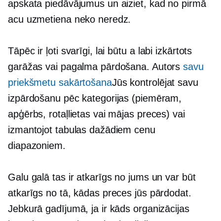
apskata piedāvājumus un aiziet, kad no pirmā
acu uzmetiena neko neredz.
Tāpēc ir ļoti svarīgi, lai būtu a
labi izkārtots
garāžas vai pagalma pārdošana. Autors
savu
priekšmetu sakārtošana
Jūs kontrolējat savu
izpārdošanu pēc kategorijas (piemēram,
apģērbs, rotaļlietas vai mājas preces) vai
izmantojot tabulas dažādiem cenu
diapazoniem.
Galu galā tas ir atkarīgs no jums un var būt
atkarīgs no tā, kādas preces jūs pārdodat.
Jebkurā gadījumā, ja ir kāds organizācijas