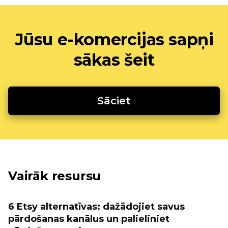
Jūsu e-komercijas sapņi
sākas šeit
Sāciet
Vairāk resursu
6 Etsy alternatīvas: dažādojiet savus
pārdošanas kanālus un palieliniet