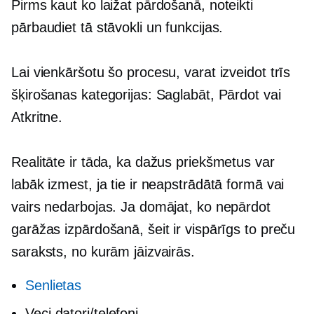
Pirms kaut ko laižat pārdošanā, noteikti
pārbaudiet tā stāvokli un funkcijas.
Lai vienkāršotu šo procesu, varat izveidot trīs
šķirošanas kategorijas: Saglabāt, Pārdot vai
Atkritne.
Realitāte ir tāda, ka dažus priekšmetus var
labāk izmest, ja tie ir neapstrādātā formā vai
vairs nedarbojas. Ja domājat, ko nepārdot
garāžas izpārdošanā, šeit ir vispārīgs to preču
saraksts, no kurām jāizvairās.
Senlietas
Veci datori/telefoni