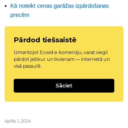
Kā noteikt cenas garāžas izpārdošanas
precēm
Pārdod tiešsaistē
Izmantojot Ecwid e-komerciju, varat viegli
pārdot jebkur un ikvienam — internetā un
visā pasaulē.
Sāciet
Aprīlis 1, 2024