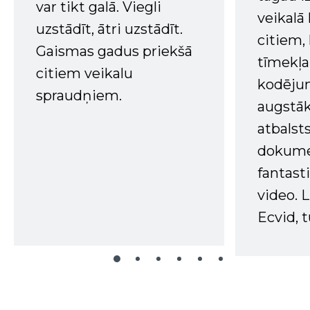
var tikt galā. Viegli
veikalā
uzstādīt, ātri uzstādīt.
citiem
Gaismas gadus priekšā
tīmekļa 
citiem veikalu
kodējum
spraudņiem.
augstā
atbalsts
dokume
fantast
video. L
Ecvid, t