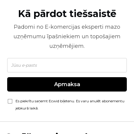
Kā pārdot tiešsaistē
Padomi no
E-komercijas
eksperti mazo
uzņēmumu īpašniekiem un topošajiem
uzņēmējiem.
Apmaksa
Es piekrītu saņemt Ecwid biļetenu. Es varu anulēt abonementu
jebkurā laikā.