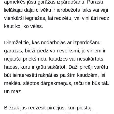
apmeklēs jūsu garāžas izpārdošanu. Parasti
lielākajai daļai cilvēku ir ierobežots laiks vai viņi
vienkārši iegriežas, lai redzētu, vai viņi ātri redz
kaut ko, ko vēlas.
Diemžēl tie, kas nodarbojas ar izpārdošanu
garāžās, bieži piedzīvo neveiksmi, jo viņiem ir
nejaušu priekšmetu kaudzes vai nesakārtots
haoss, kuru ir grūti sakārtot. Daži pircēji varētu
būt ieinteresēti rakņāties pa šīm kaudzēm, lai
meklētu slēptos dārgakmeņus, taču tie būs tālu
un maz.
Biežāk jūs redzēsit pircējus, kuri piestāj,