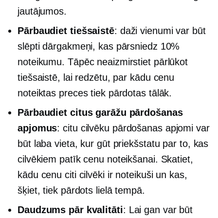
jautājumos.
Pārbaudiet tiešsaistē
: daži vienumi var būt
slēpti dārgakmeņi, kas pārsniedz 10%
noteikumu. Tāpēc neaizmirstiet pārlūkot
tiešsaistē, lai redzētu, par kādu cenu
noteiktas preces tiek pārdotas tālāk.
Pārbaudiet citus garāžu pārdošanas
apjomus
: citu cilvēku pārdošanas apjomi var
būt laba vieta, kur gūt priekšstatu par to, kas
cilvēkiem patīk cenu noteikšanai. Skatiet,
kādu cenu citi cilvēki ir noteikuši un kas,
šķiet, tiek pārdots lielā tempā.
Daudzums pār kvalitāti
: Lai gan var būt