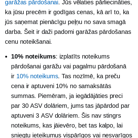
garāžas pārdošanai
. Jūs vēlaties pārliecināties,
ka jūsu precēm ir godīgas cenas, kā arī to, ka
jūs saņemat pienācīgu peļņu no sava smagā
darba. Šeit ir daži padomi garāžas pārdošanas
cenu noteikšanai.
10% noteikums
: izplatīts noteikums
pārdošanai garāžu vai pagalmu pārdošanā
ir
10% noteikums
. Tas nozīmē, ka preču
cena ir aptuveni 10% no samaksātās
summas. Piemēram, ja iegādājāties preci
par 30 ASV dolāriem, jums tas jāpārdod par
aptuveni 3 ASV dolāriem. Šis nav stingrs
noteikums, kas jāievēro, bet tas kalpo, lai
sniegtu ieteikumus vispārīgos vai nesvarīgos