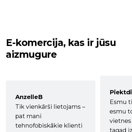
E-komercija, kas ir jūsu
aizmugure
Piektd
AnzelleB
Esmu ti
Tik vienkārši lietojams –
esmu to
pat mani
vietnes
tehnofobiskākie klienti
tagad i