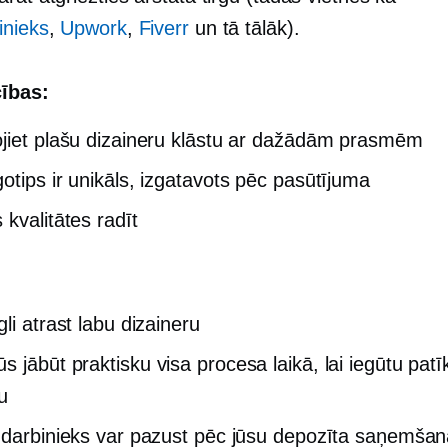
inieks
,
Upwork
,
Fiverr
un tā tālāk).
ības:
jiet plašu dizaineru klāstu ar dažādām prasmēm
gotips ir
unikāls,
izgatavots pēc pasūtījuma
 kvalitātes
radīt
li atrast labu dizaineru
ūs jābūt
praktisku
visa procesa laikā, lai iegūtu pat
u
 darbinieks var pazust pēc jūsu depozīta saņemša