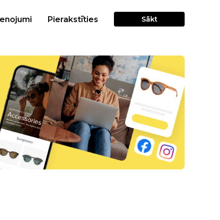
cenojumi
Pierakstīties
Sākt