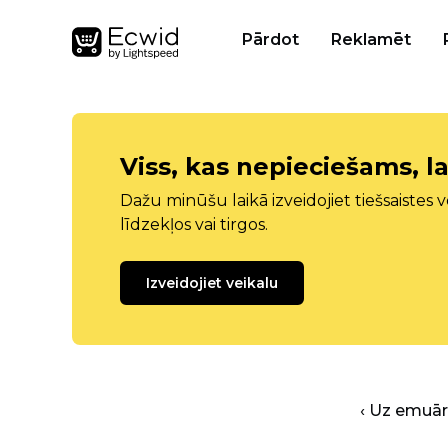
Pārdot
Reklamēt
Viss, kas nepieciešams, la
Dažu minūšu laikā izveidojiet tiešsaistes ve
līdzekļos vai tirgos.
Izveidojiet veikalu
‹ Uz emuā