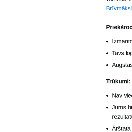
Brīvmāksl
Priekšroc
Izmanto
Tavs lo
Augstas
Trūkumi:
Nav vieg
Jums b
rezultāt
Ārštata