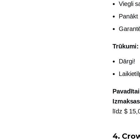
Viegli s
Panākt 
Garantē
Trūkumi:
Dārgi!
Laikieti
Pavadītai
Izmaksa
līdz
$ 15,
4. Cro