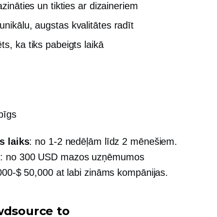
azināties un tikties ar dizaineriem
unikālu,
augstas kvalitātes
radīt
ts, ka tiks pabeigts laikā
lpīgs
s laiks
: no
1-2
nedēļām līdz 2 mēnešiem.
s
: no 300 USD mazos uzņēmumos
000-$ 50,000
at
labi zināms
kompānijas.
wdsource to