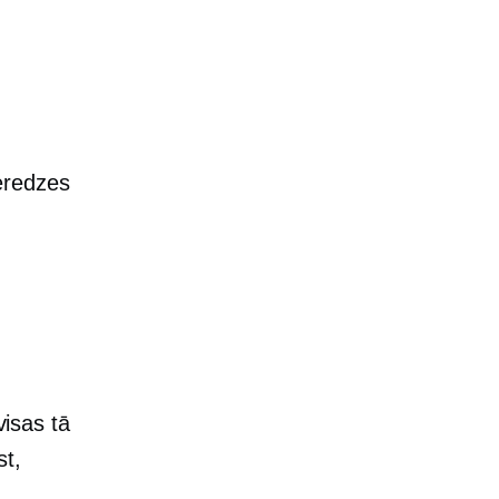
eredzes
visas tā
st,