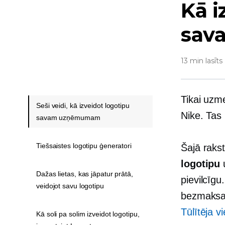
Kā i
sav
13 min lasīts
Tikai uzm
Seši veidi, kā izveidot logotipu
Nike. Tas 
savam uzņēmumam
Tiešsaistes logotipu ģeneratori
Šajā raks
logotipu
u
Dažas lietas, kas jāpatur prātā,
pievilcīgu
veidojot savu logotipu
bezmaksas 
Tūlītēja v
Kā soli pa solim izveidot logotipu,