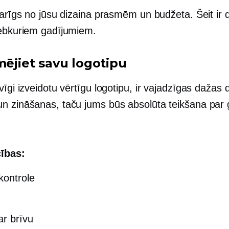
karīgs no jūsu dizaina prasmēm un budžeta. Šeit ir
jebkuriem gadījumiem.
mējiet savu logotipu
vīgi izveidotu vērtīgu logotipu, ir vajadzīgas dažas 
n zināšanas, taču jums būs absolūta teikšana par
ības:
kontrole
ar brīvu