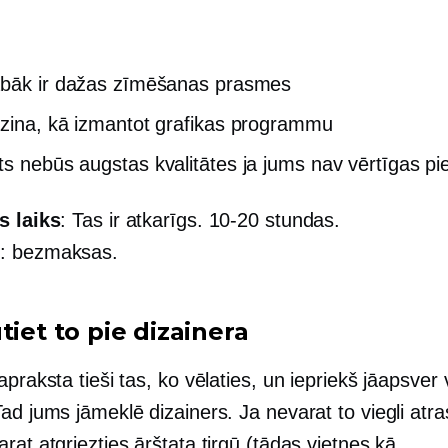
bāk ir dažas zīmēšanas prasmes
zina, kā izmantot grafikas programmu
āts nebūs
augstas kvalitātes
ja jums nav vērtīgas pi
s laiks
: Tas ir atkarīgs.
10-20
stundas.
s
: bezmaksas.
tiet to pie dizainera
apraksta tieši tas, ko vēlaties, un iepriekš jāapsver 
ad jums jāmeklē dizainers. Ja nevarat to viegli atra
rat atgriezties ārštata tirgū (tādas vietnes kā