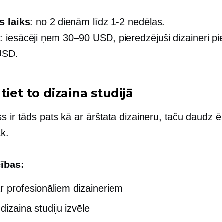
s laiks
: no 2 dienām līdz
1-2
nedēļas.
s
: iesācēji ņem
30–90 USD,
pieredzējuši dizaineri p
USD.
tiet to dizaina studijā
s ir tāds pats kā ar ārštata dizaineru, taču daudz ē
k.
ības:
r profesionāliem dizaineriem
 dizaina studiju izvēle