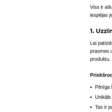
Viss ir at
iespējas 
1. Uzzī
Lai patstā
prasmes u
produktu.
Priekšroc
Pilnīga 
Unikāls
Tas ir p