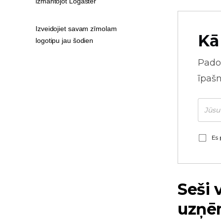
izmantojot Logaster
Izveidojiet savam zīmolam
Kā
logotipu jau šodien
Pado
īpaš
Es 
Seši 
uzņ