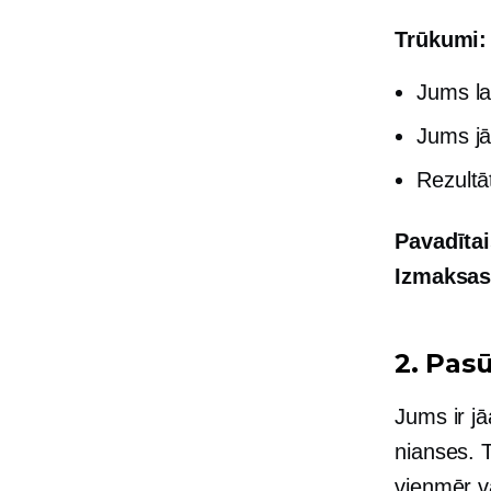
Trūkumi:
Jums la
Jums jā
Rezult
Pavadītai
Izmaksa
2. Pasū
Jums ir jā
nianses. T
vienmēr va