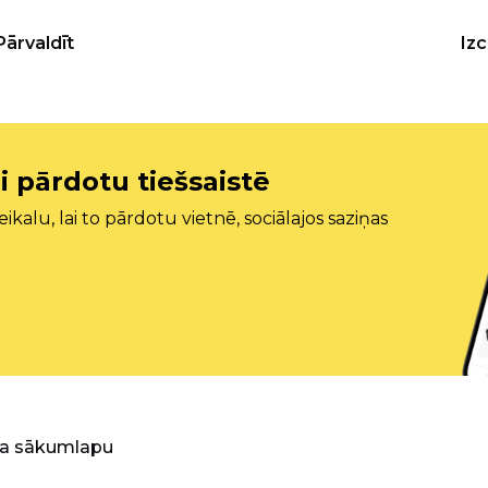
Pārvaldīt
Iz
i pārdotu tiešsaistē
ikalu, lai to pārdotu vietnē, sociālajos saziņas
ra sākumlapu