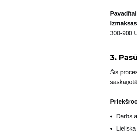
Pavadītai
Izmaksa
300-900 
3. Pasū
Šis proces
saskaņotā
Priekšroc
Darbs a
Lieliska