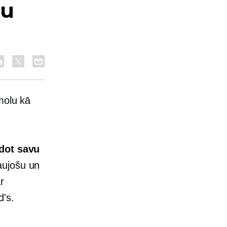
pu
molu kā
idot savu
aujošu un
r
d's.