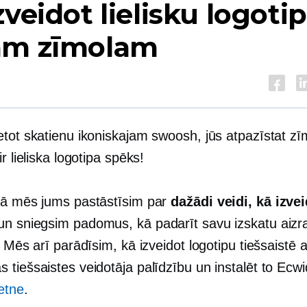
zveidot lielisku logoti
am zīmolam
etot skatienu ikoniskajam swoosh, jūs atpazīstat zī
ir lieliska logotipa spēks!
tā mēs jums pastāstīsim par
dažādi veidi, kā izve
n sniegsim padomus, kā padarīt savu izskatu aizr
. Mēs arī parādīsim, kā izveidot logotipu tiešsaistē a
tiešsaistes veidotāja palīdzību un instalēt to Ecwi
ietne
.