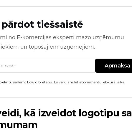
 pārdot tiešsaistē
mi no
E-komercijas
eksperti mazo uzņēmumu
niekiem un topošajiem uzņēmējiem.
Apmaksa
piekrītu saņemt Ecwid biļetenu. Es varu anulēt abonementu jebkurā laikā.
veidi, kā izveidot logotipu 
ēmumam