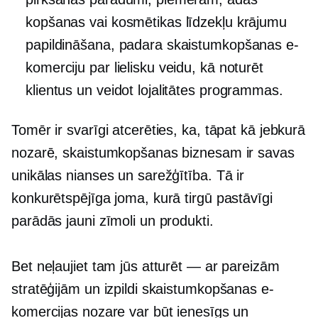
kopšanas vai kosmētikas līdzekļu krājumu
papildināšana, padara skaistumkopšanas e-
komerciju par lielisku veidu, kā noturēt
klientus un veidot lojalitātes programmas.
Tomēr ir svarīgi atcerēties, ka, tāpat kā jebkurā
nozarē, skaistumkopšanas biznesam ir savas
unikālas nianses un sarežģītība. Tā ir
konkurētspējīga joma, kurā tirgū pastāvīgi
parādās jauni zīmoli un produkti.
Bet neļaujiet tam jūs atturēt — ar pareizām
stratēģijām un izpildi skaistumkopšanas e-
komercijas nozare var būt ienesīgs un