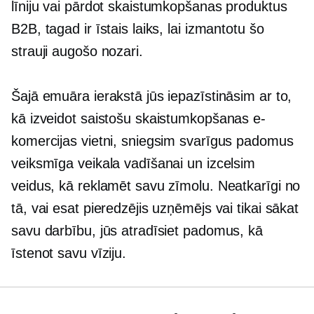
līniju vai pārdot skaistumkopšanas produktus
B2B, tagad ir īstais laiks, lai izmantotu šo
strauji augošo nozari.
Šajā emuāra ierakstā jūs iepazīstināsim ar to,
kā izveidot saistošu skaistumkopšanas e-
komercijas vietni, sniegsim svarīgus padomus
veiksmīga veikala vadīšanai un izcelsim
veidus, kā reklamēt savu zīmolu. Neatkarīgi no
tā, vai esat pieredzējis uzņēmējs vai tikai sākat
savu darbību, jūs atradīsiet padomus, kā
īstenot savu vīziju.