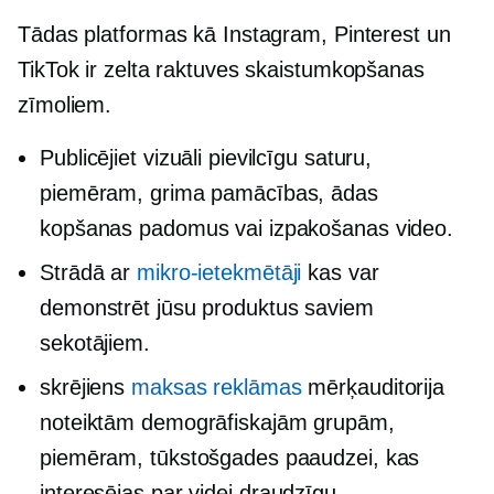
Tādas platformas kā Instagram, Pinterest un
TikTok ir zelta raktuves skaistumkopšanas
zīmoliem.
Publicējiet vizuāli pievilcīgu saturu,
piemēram, grima pamācības, ādas
kopšanas padomus vai izpakošanas video.
Strādā ar
mikro-ietekmētāji
kas var
demonstrēt jūsu produktus saviem
sekotājiem.
skrējiens
maksas reklāmas
mērķauditorija
noteiktām demogrāfiskajām grupām,
piemēram, tūkstošgades paaudzei, kas
interesējas par
videi draudzīgu