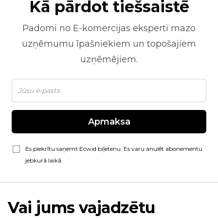
Kā pārdot tiešsaistē
Padomi no
E-komercijas
eksperti mazo
uzņēmumu īpašniekiem un topošajiem
uzņēmējiem.
Apmaksa
Es piekrītu saņemt Ecwid biļetenu. Es varu anulēt abonementu
jebkurā laikā.
Vai jums vajadzētu