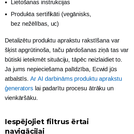
Lietošanas instrukcijas
Produkta sertifikāti (vegānisks,
bez nežēlības,
uc)
Detalizētu produktu aprakstu rakstīšana var
šķist apgrūtinoša, taču pārdošanas ziņā tas var
būtiski ietekmēt situāciju, tāpēc neizlaidiet to.
Ja jums nepieciešama palīdzība, Ecwid jūs
atbalstīs.
Ar AI darbināms
produktu aprakstu
ģenerators
lai padarītu procesu ātrāku un
vienkāršāku.
Iespējojiet filtrus ērtai
navigācijai