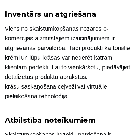
Inventārs un atgriešana
Viens no skaistumkopšanas nozares e-
komercijas aizmirstajiem izaicinājumiem ir
atgriešanas pārvaldība. Tādi produkti kā tonālie
krēmi un lūpu krāsas var nederēt katram
klientam perfekti. Lai to vienkāršotu, piedāvājiet
detalizētus produktu aprakstus.
krāsu saskaņošana
ceļveži vai virtuālie
pielaikošana
tehnoloģija.
Atbilstība noteikumiem
Skaistumkopšanas līdzekļu pārdošana ir