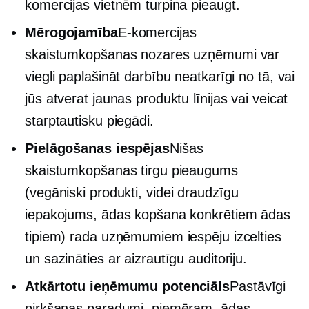
komercijas vietnēm turpina pieaugt.
Mērogojamība
E-komercijas
skaistumkopšanas nozares uzņēmumi var
viegli paplašināt darbību neatkarīgi no tā, vai
jūs atverat jaunas produktu līnijas vai veicat
starptautisku piegādi.
Pielāgošanas iespējas
Nišas
skaistumkopšanas tirgu pieaugums
(vegāniski produkti,
videi draudzīgu
iepakojums, ādas kopšana konkrētiem ādas
tipiem) rada uzņēmumiem iespēju izcelties
un sazināties ar aizrautīgu auditoriju.
Atkārtotu ieņēmumu potenciāls
Pastāvīgi
pirkšanas paradumi, piemēram, ādas