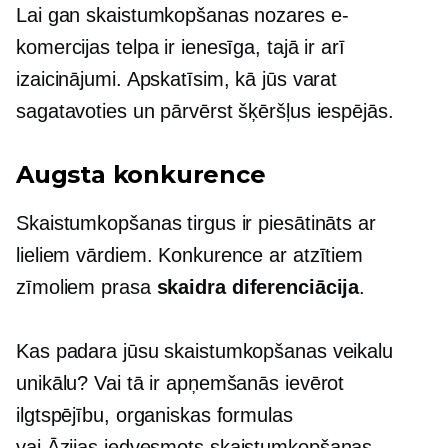
Lai gan skaistumkopšanas nozares e-
komercijas telpa ir ienesīga, tajā ir arī
izaicinājumi. Apskatīsim, kā jūs varat
sagatavoties un pārvērst šķēršļus iespējās.
Augsta konkurence
Skaistumkopšanas tirgus ir piesātināts ar
lieliem vārdiem. Konkurence ar atzītiem
zīmoliem prasa
skaidra diferenciācija
.
Kas padara jūsu skaistumkopšanas veikalu
unikālu? Vai tā ir apņemšanās ievērot
ilgtspējību, organiskas formulas
vai
Āzijas iedvesmots
skaistumkopšanas