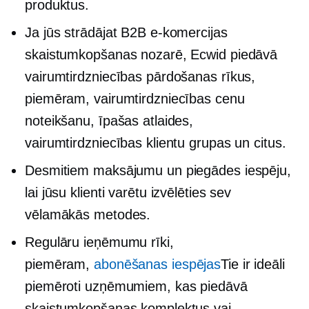
produktus.
Ja jūs strādājat B2B e-komercijas
skaistumkopšanas nozarē, Ecwid piedāvā
vairumtirdzniecības pārdošanas rīkus,
piemēram, vairumtirdzniecības cenu
noteikšanu, īpašas atlaides,
vairumtirdzniecības klientu grupas un citus.
Desmitiem maksājumu un piegādes iespēju,
lai jūsu klienti varētu izvēlēties sev
vēlamākās metodes.
Regulāru ieņēmumu rīki,
piemēram,
abonēšanas iespējas
Tie ir ideāli
piemēroti uzņēmumiem, kas piedāvā
skaistumkopšanas komplektus vai