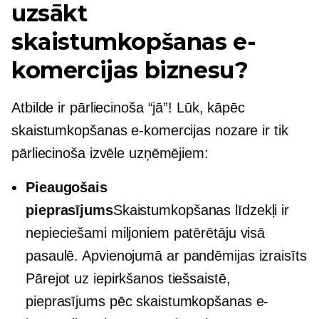
uzsākt
skaistumkopšanas e-
komercijas biznesu?
Atbilde ir pārliecinoša “jā”! Lūk, kāpēc
skaistumkopšanas e-komercijas nozare ir tik
pārliecinoša izvēle uzņēmējiem:
Pieaugošais
pieprasījums
Skaistumkopšanas līdzekļi ir
nepieciešami miljoniem patērētāju visā
pasaulē. Apvienojumā ar
pandēmijas izraisīts
Pārejot uz iepirkšanos tiešsaistē,
pieprasījums pēc skaistumkopšanas e-