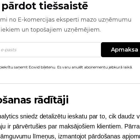
 pārdot tiešsaistē
mi no
E-komercijas
eksperti mazo uzņēmumu
niekiem un topošajiem uzņēmējiem.
Apmaksa
piekrītu saņemt Ecwid biļetenu. Es varu anulēt abonementu jebkurā laikā.
šanas rādītāji
lytics sniedz detalizētu ieskatu par to, cik daudz v
ju ir pārvērtušies par maksājošiem klientiem. Pārr
lāmguvumu līmeņus, izmantojot pārdošanas apjom