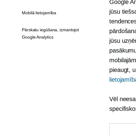
Google Ana
jūsu tiešs
Mobilā lietojamība
tendences
Pārskatu iegūšana, izmantojot
pārdošanas
Google Analytics
jūsu uzņē
pasākumus
mobilajām
pieaugt, u
lietojamīb
Vēl neesat
specifisko