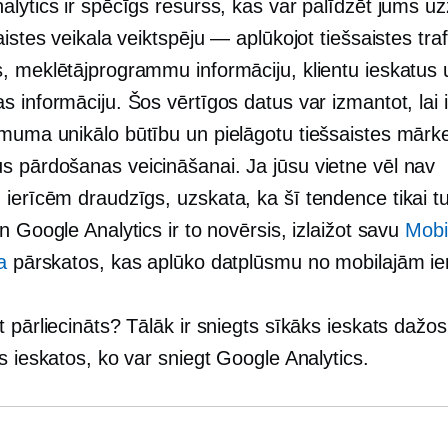
lytics ir spēcīgs resurss, kas var palīdzēt jums uz
aistes veikala veiktspēju — aplūkojot tiešsaistes traf
, meklētājprogrammu informāciju, klientu ieskatus 
 informāciju. Šos vērtīgos datus var izmantot, lai 
muma unikālo būtību un pielāgotu tiešsaistes mārk
 pārdošanas veicināšanai. Ja jūsu vietne vēl nav
 ierīcēm draudzīgs,
uzskata, ka šī tendence tikai t
n Google Analytics ir to novērsis, izlaižot savu
Mobi
a
pārskatos, kas aplūko datplūsmu no mobilajām ie
 pārliecināts? Tālāk ir sniegts sīkāks ieskats dažos
s ieskatos, ko var sniegt Google Analytics.