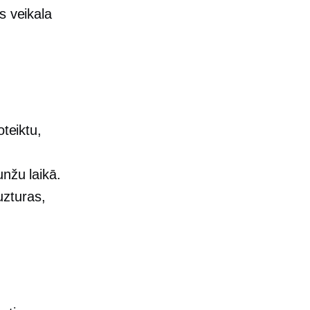
s veikala
oteiktu,
unžu laikā.
uzturas,