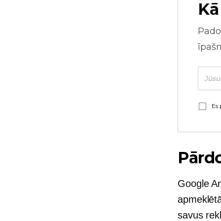
Kā
Pado
īpaš
Es 
Pārdo
Google Ana
apmeklētā
savus rek