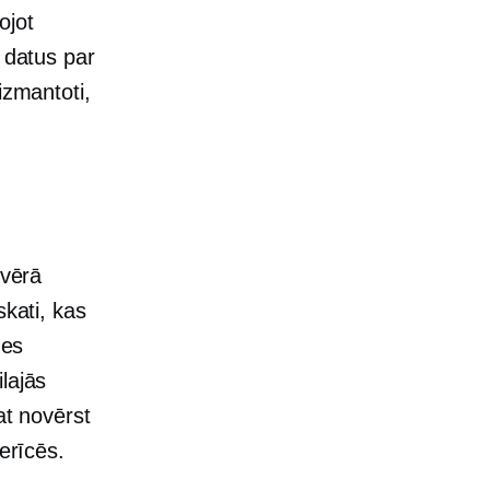
ojot
s datus par
izmantoti,
 vērā
skati, kas
nes
lajās
at novērst
erīcēs.