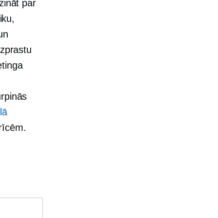
zināt par
iku,
un
izprastu
etinga
urpinās
lā
rīcēm.