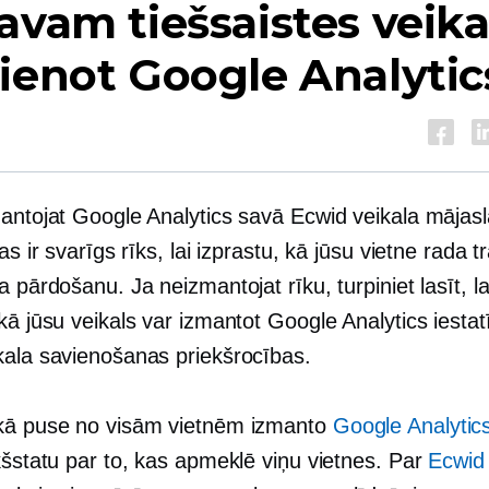
avam tiešsaistes veik
ienot Google Analytic
mantojat Google Analytics savā Ecwid veikala mājasl
tas ir svarīgs rīks, lai izprastu, kā jūsu vietne rada t
a pārdošanu. Ja neizmantojat rīku, turpiniet lasīt, la
kā jūsu veikals var izmantot Google Analytics iesta
kala savienošanas priekšrocības.
kā puse no visām vietnēm izmanto
Google Analytic
kšstatu par to, kas apmeklē viņu vietnes. Par
Ecwid l