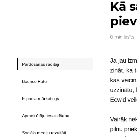
Kā s
piev
8 min lasīts
Ja jau iz
Pārdošanas rādītāji
zināt, ka 
kas veicin
Bounce Rate
uzzinātu, 
E-pasta mārketings
Ecwid vei
Apmeklētāju iesaistīšana
Vairāk ne
pilnu prie
Sociālo mediju rezultāti