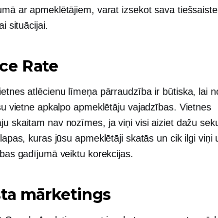
umā ar apmeklētājiem, varat izsekot sava tiešsaiste
ai situācijai.
ce Rate
etnes atlēcienu līmeņa pārraudzība ir būtiska, lai n
ūsu vietne apkalpo apmeklētāju vajadzības. Vietnes
u skaitam nav nozīmes, ja viņi visi aiziet dažu sek
 lapas, kuras jūsu apmeklētāji skatās un cik ilgi viņi 
ības gadījumā veiktu korekcijas.
ta mārketings