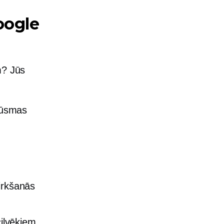
oogle
m? Jūs
plūsmas
pirkšanās
cilvēkiem,