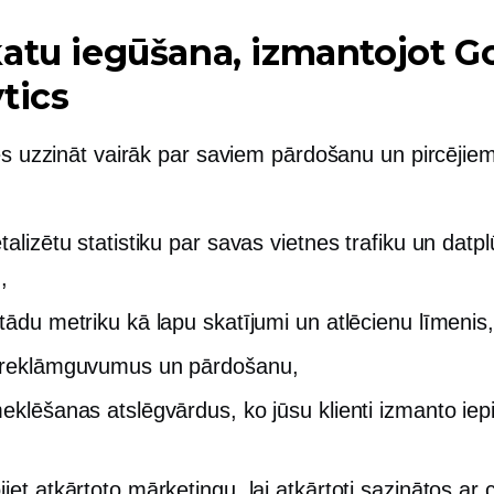
atu iegūšana, izmantojot G
tics
ies uzzināt vairāk par saviem pārdošanu un pircējie
etalizētu statistiku par savas vietnes trafiku un dat
,
 tādu metriku kā lapu skatījumi un atlēcienu līmenis,
 reklāmguvumus un pārdošanu,
meklēšanas atslēgvārdus, ko jūsu klienti izmanto ie
iet atkārtoto mārketingu, lai atkārtoti sazinātos ar 