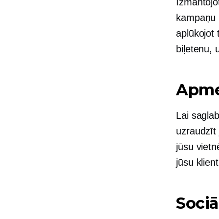
Izmantojo
kampaņu pa
aplūkojot 
biļetenu, 
Apmek
Lai sagla
uzraudzīt 
jūsu vietn
jūsu klien
Sociā