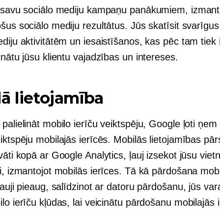
t savu sociālo mediju kampaņu panākumiem, izmant
šus sociālo mediju rezultātus. Jūs skatīsit svarīgu
diju aktivitātēm un iesaistīšanos, kas pēc tam tiek 
inātu jūsu klientu vajadzības un intereses.
ā lietojamība
palielināt mobilo ierīču veiktspēju, Google ļoti ņem
iktspēju mobilajās ierīcēs. Mobilās lietojamības pār
vāti kopā ar Google Analytics, ļauj izsekot jūsu viet
i, izmantojot mobilās ierīces. Tā kā pārdošana mobi
rauji pieaug, salīdzinot ar datoru pārdošanu, jūs var
lo ierīču kļūdas, lai veicinātu pārdošanu mobilajās i