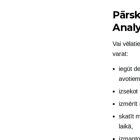
Pārsk
Analy
Vai vēlat
varat:
iegūt d
avotiem
izsekot
izmērīt
skatīt 
laikā,
izmantoj