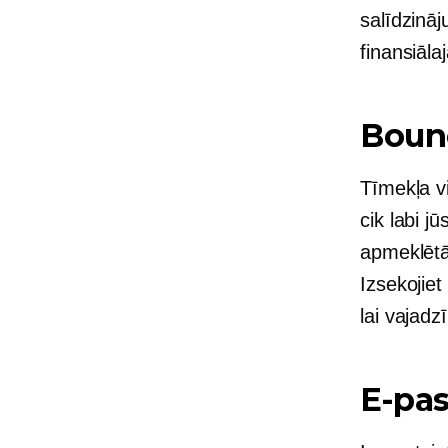
salīdzināj
finansiālaj
Boun
Tīmekļa vi
cik labi j
apmeklētāj
Izsekojiet
lai vajadz
E-pas