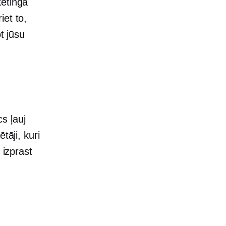
ketinga
iet to,
t jūsu
s ļauj
tāji, kuri
 izprast