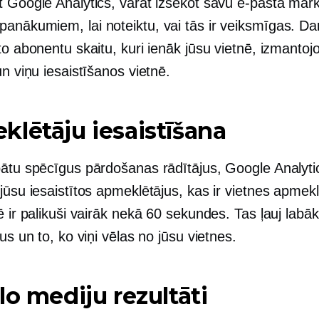
t Google Analytics, varat izsekot savu e-pasta mār
nākumiem, lai noteiktu, vai tās ir veiksmīgas. Dar
to abonentu skaitu, kuri ienāk jūsu vietnē, izmantojo
un viņu iesaistīšanos vietnē.
lētāju iesaistīšana
bātu spēcīgus pārdošanas rādītājus, Google Analytic
jūsu iesaistītos apmeklētājus, kas ir vietnes apmeklē
ē ir palikuši vairāk nekā 60 sekundes. Tas ļauj labāk
tus un to, ko viņi vēlas no jūsu vietnes.
lo mediju rezultāti