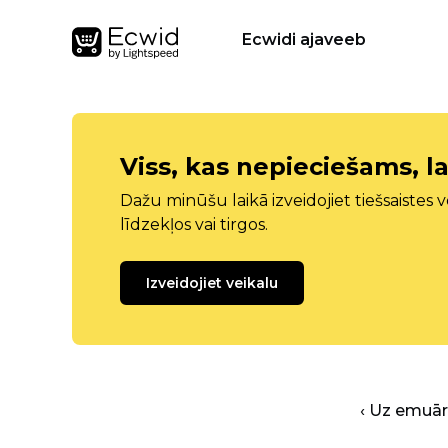
Ecwidi ajaveeb
Viss, kas nepieciešams, la
Dažu minūšu laikā izveidojiet tiešsaistes ve
līdzekļos vai tirgos.
Izveidojiet veikalu
‹ Uz emuā