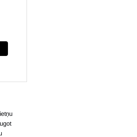
ietņu
augot
u