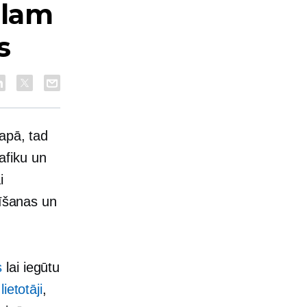
alam
s
apā, tad
rafiku un
i
tīšanas un
s
lai iegūtu
ietotāji
,