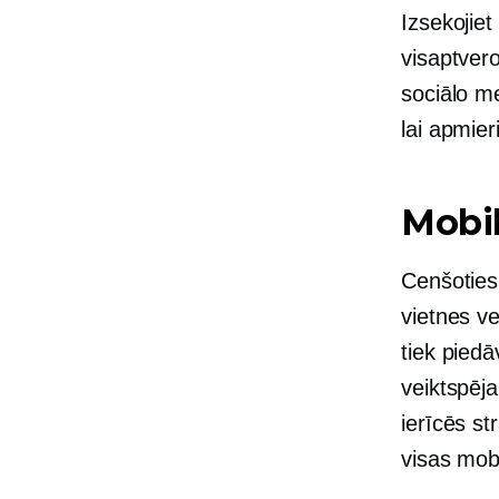
Izsekojie
visaptvero
sociālo me
lai apmier
Mobil
Cenšoties 
vietnes ve
tiek piedā
veiktspēja
ierīcēs st
visas mobi