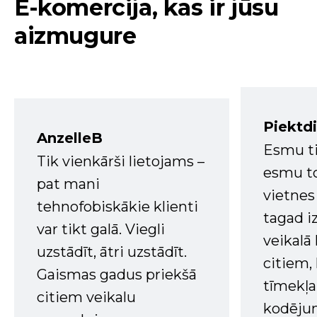
E-komercija, kas ir jūsu
aizmugure
Piektd
AnzelleB
Esmu ti
Tik vienkārši lietojams –
esmu to
pat mani
vietnes
tehnofobiskākie klienti
tagad i
var tikt galā. Viegli
veikalā
uzstādīt, ātri uzstādīt.
citiem
Gaismas gadus priekšā
tīmekļa 
citiem veikalu
kodējum