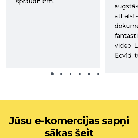
spraudņiem.
augstā
atbalsts
dokume
fantast
video. L
Ecvid, t
Jūsu e-komercijas sapņi
sākas šeit