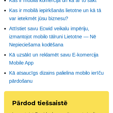
Kas ir mobilā komercija un kā ar to sākt
Kas ir mobilā iepirkšanās lietotne un kā tā
var ietekmēt jūsu biznesu?
Attīstiet savu Ecwid veikalu impēriju,
izmantojot mobilo tālruni
Lietotne — Nē
Nepieciešama kodēšana
Kā uzsākt un reklamēt savu
E-komercija
Mobile App
Kā atsaucīgs dizains palielina mobilo ierīču
pārdošanu
Pārdod tiešsaistē