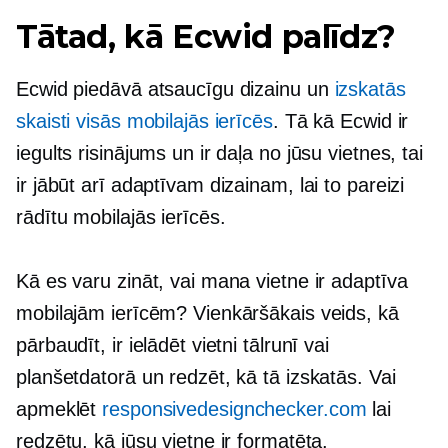
Tātad, kā Ecwid palīdz?
Ecwid piedāvā atsaucīgu dizainu un
izskatās
skaisti visās mobilajās ierīcēs
. Tā kā Ecwid ir
iegults risinājums un ir daļa no jūsu vietnes, tai
ir jābūt arī adaptīvam dizainam, lai to pareizi
rādītu mobilajās ierīcēs.
Kā es varu zināt, vai mana vietne ir adaptīva
mobilajām ierīcēm? Vienkāršākais veids, kā
pārbaudīt, ir ielādēt vietni tālrunī vai
planšetdatorā un redzēt, kā tā izskatās. Vai
apmeklēt
responsivedesignchecker.com
lai
redzētu, kā jūsu vietne ir formatēta.