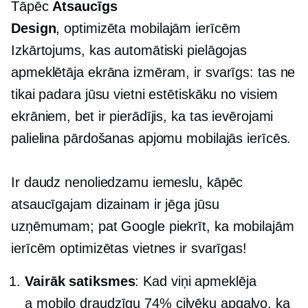
Tāpēc
Atsaucīgs
Design
,
optimizēta mobilajām ierīcēm
Izkārtojums, kas automātiski pielāgojas
apmeklētāja ekrāna izmēram, ir svarīgs: tas ne
tikai padara jūsu vietni estētiskāku no visiem
ekrāniem, bet ir pierādījis, ka tas ievērojami
palielina pārdošanas apjomu mobilajās ierīcēs.
Ir daudz nenoliedzamu iemeslu, kāpēc
atsaucīgajam dizainam ir jēga jūsu
uzņēmumam; pat Google piekrīt, ka mobilajām
ierīcēm optimizētas vietnes ir svarīgas!
Vairāk satiksmes
: Kad viņi apmeklēja
a
mobilo draudzīgu
74% cilvēku apgalvo, ka