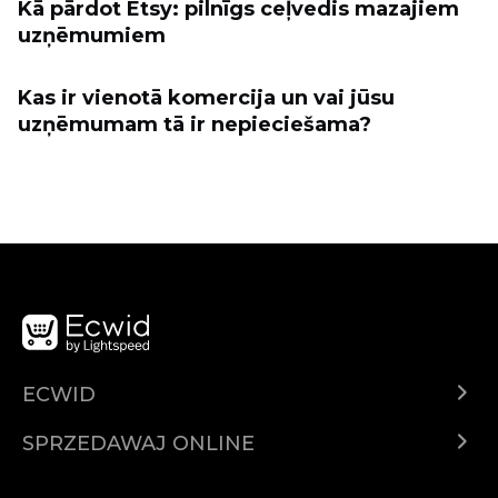
Kā pārdot Etsy: pilnīgs ceļvedis mazajiem
uzņēmumiem
Kas ir vienotā komercija un vai jūsu
uzņēmumam tā ir nepieciešama?
ECWID
Ecwid.com
SPRZEDAWAJ ONLINE
Cena
Sprzedawaj gdziekolwiek
Centrum pomocy