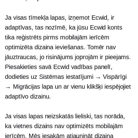
Ja visas tīmekļa lapas, izņemot Ecwid, ir
adaptīvas, tas nozīmē, ka jūsu Ecwid konts
tika reģistrēts pirms mobilajām ierīcēm
optimizēta dizaina ieviešanas. Tomēr nav
jāuztraucas, jo risinājums joprojām ir pieejams.
Piesakieties savā Ecwid vadības panelī,
dodieties uz Sistēmas iestatījumi → Vispārīgi
→ Migrācijas lapa un ar vienu klikšķi iespējojiet
adaptīvo dizainu.
Ja visas lapas neizskatās lieliski, tas norāda,
ka vietnes dizains nav optimizēts mobilajām
ierīcēm. Mēs iesakām atjaunināt dizaina