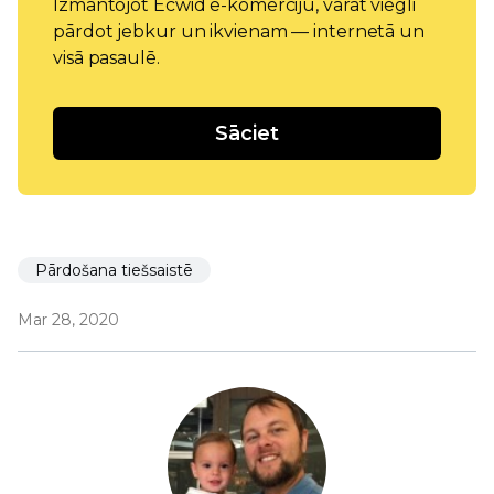
Izmantojot Ecwid e-komerciju, varat viegli
pārdot jebkur un ikvienam — internetā un
visā pasaulē.
Sāciet
Pārdošana tiešsaistē
Mar 28, 2020