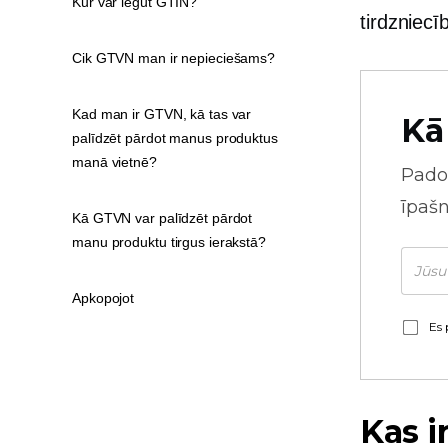
Kur var iegūt GTIN?
tirdzniec
Cik GTVN man ir nepieciešams?
Kad man ir GTVN, kā tas var
Kā
palīdzēt pārdot manus produktus
manā vietnē?
Pado
īpaš
Kā GTVN var palīdzēt pārdot
manu produktu tirgus ierakstā?
Apkopojot
Es 
Kas i