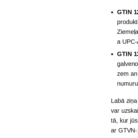
GTIN 1
produkt
Ziemeļa
a
UPC-
GTIN 1
galveno
zem a
numuru
Labā ziņa
var uzskai
tā, kur jū
ar
GTVN-