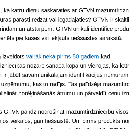
āt, ka katru dienu saskaraties ar GTVN mazumtirdzn
ras parasti redzat vai iegādājaties? GTVN ir skait
 rindām un atstarpēm. GTVN unikāli identificē produ
kenēts pie kases vai iekļauts tiešsaistes sarakstā.
 izveidots
vairāk nekā pirms 50 gadiem
kad
zniecības nozare sanāca kopā un vienojās, ka ka
 ir jābūt savam unikālajam identifikācijas numuram,
ar uzņēmumu, kas to radījis. Tas palīdzēja mazumtir
alielināt norēķināšanās ātrumu un pārvaldīt cenu iz
 GTVN palīdz nodrošināt mazumtirdzniecību visos
ajos veikalos, gan tiešsaistē. Un, pirms produkts n