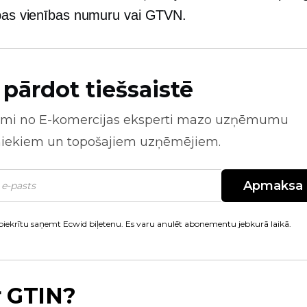
ības vienības numuru vai GTVN.
 pārdot tiešsaistē
mi no
E-komercijas
eksperti mazo uzņēmumu
niekiem un topošajiem uzņēmējiem.
Apmaksa
piekrītu saņemt Ecwid biļetenu. Es varu anulēt abonementu jebkurā laikā.
r GTIN?