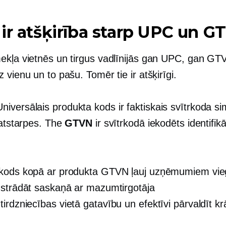
ir atšķirība starp UPC un G
ekļa vietnēs un tirgus vadlīnijās gan UPC, gan GT
 vienu un to pašu. Tomēr tie ir atšķirīgi.
Universālais produkta kods ir faktiskais svītrkoda si
 atstarpes. The
GTVN
ir svītrkodā iekodēts identifikā
kods kopā ar produkta GTVN ļauj uzņēmumiem viegl
 strādāt saskaņā ar mazumtirgotāja
m
tirdzniecības vietā
gatavību un efektīvi pārvaldīt k