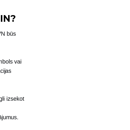
TIN?
VN būs
mbols vai
cijas
i izsekot
rājumus.