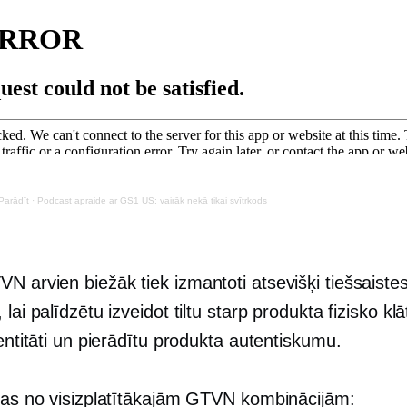
Parādīt
·
Podcast apraide ar GS1 US: vairāk nekā tikai svītrkods
N arvien biežāk tiek izmantoti atsevišķi tiešsaiste
 lai palīdzētu izveidot tiltu starp produkta fizisko kl
dentitāti un pierādītu produkta autentiskumu.
ažas no visizplatītākajām GTVN kombinācijām: