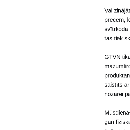
Vai zināj
precēm, ku
svītrkoda
tas tiek s
GTVN tika
mazumtird
produktam
saistīts 
nozarei p
Mūsdienās
gan fizisk