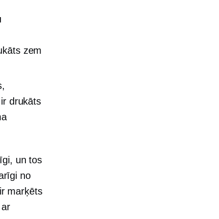
u
ukāts zem
s,
ir drukāts
ma
gi, un tos
rīgi no
 ir marķēts
 ar