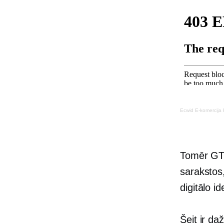
Ecwid
E-komercija
Tomēr GTV
sarakstos,
digitālo i
Šeit ir d