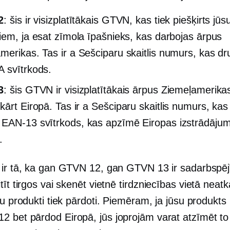
2
: šis ir visizplatītākais GTVN, kas tiek piešķirts jūs
iem, ja esat zīmola īpašnieks, kas darbojas ārpus
merikas. Tas ir a
Sešciparu skaitlis
numurs, kas dr
A
svītrkods.
3
: šis GTVN ir visizplatītākais ārpus Ziemeļamerika
kārt Eiropā. Tas ir a
Sešciparu skaitlis
numurs, kas 
n
EAN-13
svītrkods, kas apzīmē Eiropas izstrādāju
.
 ir tā, ka gan GTVN 12, gan GTVN 13 ir sadarbspējī
tīt tirgos vai skenēt vietnē
tirdzniecības vietā
neatka
su produkti tiek pārdoti. Piemēram, ja jūsu produkts
12
bet pārdod Eiropā, jūs joprojām varat atzīmēt to