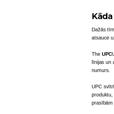
Kāda 
Dažās tīm
atsauce uz
The
UPC
līnijas un
numurs.
UPC svītr
produktu,
prasībā