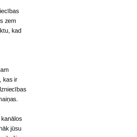
iecības
lis zem
ktu, kad
tram
 kas ir
dzniecības
maiņas.
 kanālos
onāk jūsu