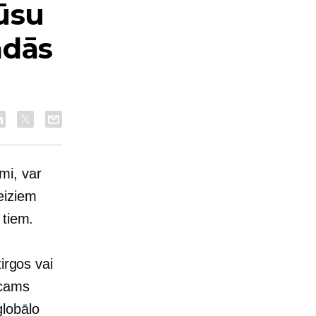
ūsu
ādās
mi, var
eiziem
 tiem.
irgos vai
icams
globālo