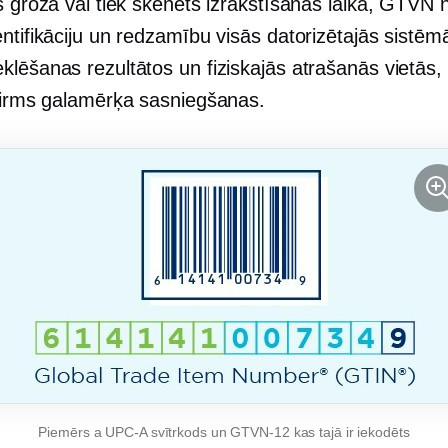
s grozā vai tiek skenēts izrakstīšanās laikā, GTVN 
ntifikāciju un redzamību visās datorizētajās sistēm
lēšanas rezultātos un fiziskajās atrašanās vietās, 
 pirms galamērķa sasniegšanas.
Piemērs a
UPC-A
svītrkods un
GTVN-12
kas tajā ir iekodēts