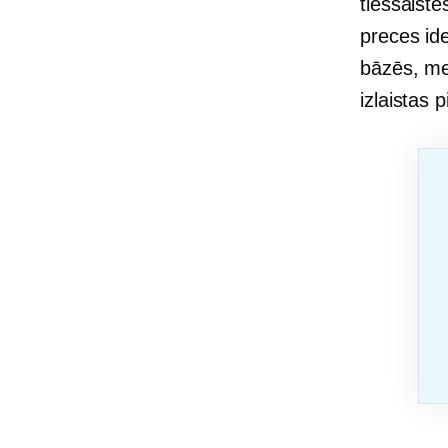
tiešsaiste
preces ide
bāzēs, mek
izlaistas