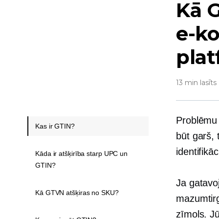
Kā G
e-ko
plat
13 min lasīts
Problēmu 
Kas ir GTIN?
būt garš,
identifik
Kāda ir atšķirība starp UPC un
GTIN?
Ja gatavoj
Kā GTVN atšķiras no SKU?
mazumtirg
zīmols. J