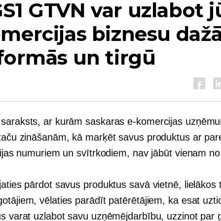
S1 GTVN var uzlabot j
mercijas biznesu daž
formās un tirgū
saraksts, ar kurām saskaras e-komercijas uzņēmu
 taču zināšanām, kā marķēt savus produktus ar par
ācijas numuriem un svītrkodiem, nav jābūt vienam no
aties pārdot savus produktus savā vietnē, lielākos t
otājiem, vēlaties parādīt patērētājiem, ka esat uzt
ūs varat uzlabot savu uzņēmējdarbību, uzzinot par 