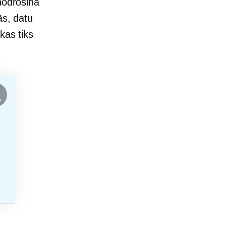
nodrošina
ās, datu
kas tiks