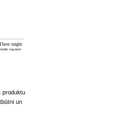
s produktu
ātbūtni un